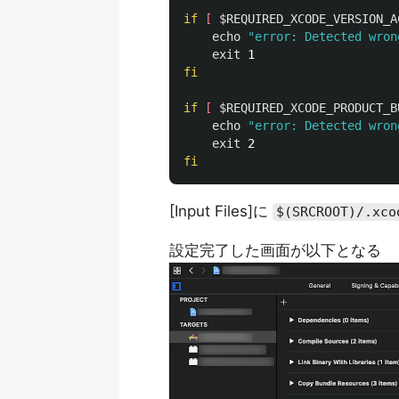
if
[
$REQUIRED_XCODE_VERSION_A
echo
"error: Detected wron
exit 
fi

if
[
$REQUIRED_XCODE_PRODUCT_B
echo
"error: Detected wron
exit 
fi
[Input Files]に
$(SRCROOT)/.xco
設定完了した画面が以下となる