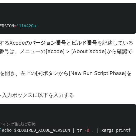
ERSION
=
'11A420a'
るXcodeの
バージョン番号
と
ビルド番号
を記述している
、メニューの[Xcode] > [About Xcode]から確認で
面を開き、左上の[+]ボタンから[New Run Script Phase]を
クリプト入力ボックスに以下を入力する
ディング形式に変換
`
echo
$REQUIRED_XCODE_VERSION
 | 
tr
-d
.
 | xargs 
printf
'