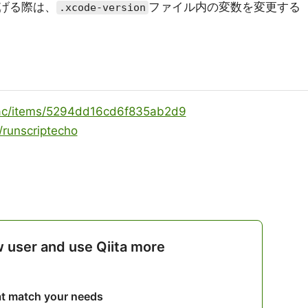
上げる際は、
ファイル内の変数を変更する
.xcode-version
niac/items/5294dd16cd6f835ab2d9
s/runscriptecho
w user and use Qiita more
hat match your needs