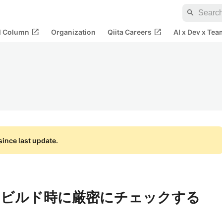
search
open_in_new
open_in_new
al Column
Organization
Qiita Careers
AI x Dev x Tea
ince last update.
ンをビルド時に厳密にチェックする