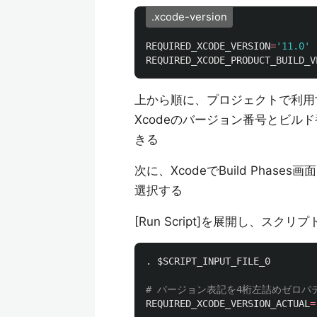
.xcode-version
REQUIRED_XCODE_VERSION
=
'11.0'
REQUIRED_XCODE_PRODUCT_BUILD_V
上から順に、プロジェクトで利用す
Xcodeのバージョン番号とビルド番号は
きる
次に、XcodeでBuild Phases画
選択する
[Run Script]を展開し、ス
.
$SCRIPT_INPUT_FILE_0
# バージョン表記を4桁左詰めゼロパ
REQUIRED_XCODE_VERSION_ACTUAL
=