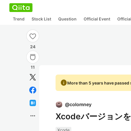
Trend
Stock List
Question
Official Event
Offici
24
11
info
More than 5 years have passed s
@
colomney
Xcodeバージョ
more_horiz
Xcode