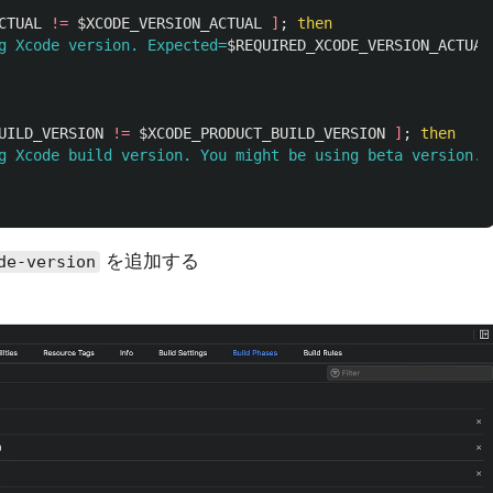
CTUAL
!=
$XCODE_VERSION_ACTUAL
]
;
then

g Xcode version. Expected=
$REQUIRED_XCODE_VERSION_ACTUAL
UILD_VERSION
!=
$XCODE_PRODUCT_BUILD_VERSION
]
;
then

g Xcode build version. You might be using beta version. 
を追加する
de-version