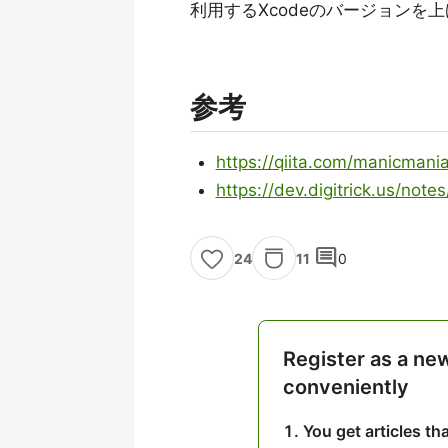
利用するXcodeのバージョンを
参考
https://qiita.com/manicma
https://dev.digitrick.us/note
comment
11
0
24
Register as a ne
conveniently
You get articles t