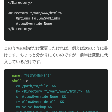
</Directory>

<Directory "/var/www/html">

    Options FollowSymLinks

    AllowOverride None

</Directory>

このうちの後者だけ変更したければ、例えば次のように書
けます。ちょっと分かりにくいのですが、前半は変数に代
入しているだけです。
-
name
:
"
設定の修正(4)"
shell
:
>-
c='/path/to/file' &&
k='<Directory "\/var\/www\/html">' &&
s='AllowOverride None' &&
r='AllowOverride All' &&
mv $c $c.backup &&