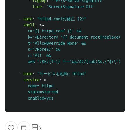
-
regexp
:
'
^#?\s*ServerSignature'
line
:
'
ServerSignature
Off'
-
name
:
"
httpd.confの修正
(2)"
shell
:
>-
c='{{ httpd_conf }}' &&
k='<Directory "{{ document_root|replace("/",
t='AllowOverride None' &&
s='/None$/' &&
r='All' &&
awk "/$k/{f=1} f==1&&/$t/{sub($s,\"$r\"); f=
-
name
:
"
サービスを起動:
httpd"
service
:
>-
name= httpd
state=started
enabled=yes
comment
3