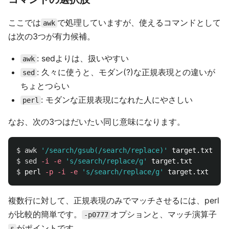
ここでは
で処理していますが、使えるコマンドとして
awk
は次の3つが有力候補。
: sedよりは、扱いやすい
awk
: 久々に使うと、モダン(?)な正規表現との違いが
sed
ちょとつらい
: モダンな正規表現になれた人にやさしい
perl
なお、次の3つはだいたい同じ意味になります。
$ 
awk
'/search/gsub(/search/replace)'
 target.txt 
>
$ 
sed
-i
-e
's/search/replace/g'
$ 
perl 
-p
-i
-e
's/search/replace/g'
複数行に対して、正規表現のみでマッチさせるには、perl
が比較的簡単です。
オプションと、マッチ演算子
-p0777
がポイントです。
s