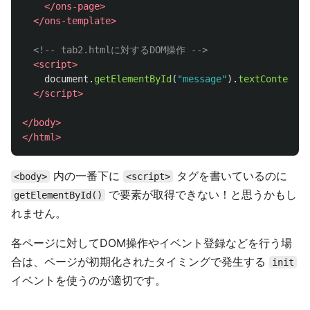
</ons-page>
</ons-template>
<!-- tab2.htmlに対するDOM操作 -->
<script>
document
.
getElementById
(
"
message
"
).
textContent
=
</script>
</body>
</html>
内の一番下に
タグを書いているのに
<body>
<script>
で要素が取得できない！と思うかもし
getElementById()
れません。
各ページに対してDOM操作やイベント登録などを行う場
合は、ページが初期化されたタイミングで発生する
init
イベントを使うのが適切です。