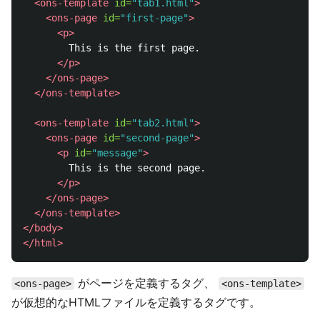
<ons-template
id=
"tab1.html"
>
<ons-page
id=
"first-page"
>
<p>
        This is the first page.

</p>
</ons-page>
</ons-template>
<ons-template
id=
"tab2.html"
>
<ons-page
id=
"second-page"
>
<p
id=
"message"
>
        This is the second page.

</p>
</ons-page>
</ons-template>
</body>
</html>
がページを定義するタグ、
<ons-page>
<ons-template>
が仮想的なHTMLファイルを定義するタグです。