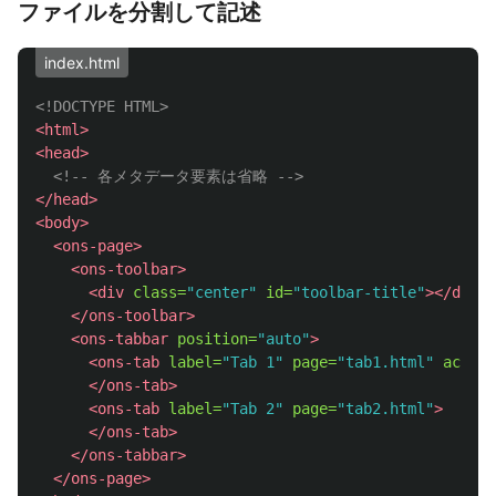
ファイルを分割して記述
index.html
<!DOCTYPE HTML>
<html>
<head>
<!-- 各メタデータ要素は省略 -->
</head>
<body>
<ons-page>
<ons-toolbar>
<div
class=
"center"
id=
"toolbar-title"
></div>
</ons-toolbar>
<ons-tabbar
position=
"auto"
>
<ons-tab
label=
"Tab 1"
page=
"tab1.html"
active
</ons-tab>
<ons-tab
label=
"Tab 2"
page=
"tab2.html"
>
</ons-tab>
</ons-tabbar>
</ons-page>