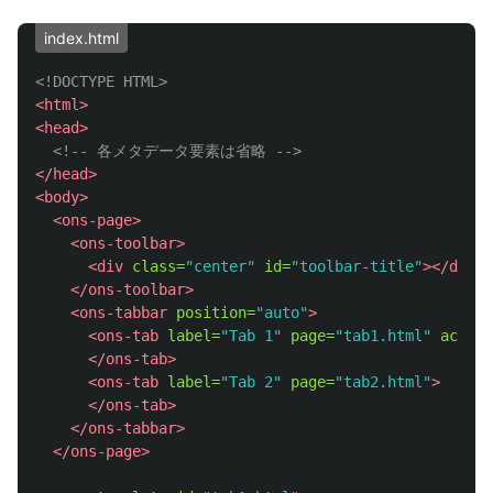
index.html
<!DOCTYPE HTML>
<html>
<head>
<!-- 各メタデータ要素は省略 -->
</head>
<body>
<ons-page>
<ons-toolbar>
<div
class=
"center"
id=
"toolbar-title"
></div>
</ons-toolbar>
<ons-tabbar
position=
"auto"
>
<ons-tab
label=
"Tab 1"
page=
"tab1.html"
active
</ons-tab>
<ons-tab
label=
"Tab 2"
page=
"tab2.html"
>
</ons-tab>
</ons-tabbar>
</ons-page>