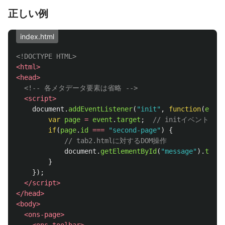
正しい例
index.html
<!DOCTYPE HTML>
<html>
<head>
<!-- 各メタデータ要素は省略 -->
<script>
document
.
addEventListener
(
"
init
"
,
function
(
event
var
page
=
event
.
target
;
// initイベントが
if
(
page
.
id
===
"
second-page
"
)
{
// tab2.htmlに対するDOM操作
document
.
getElementById
(
"
message
"
).
textC
}
});
</script>
</head>
<body>
<ons-page>