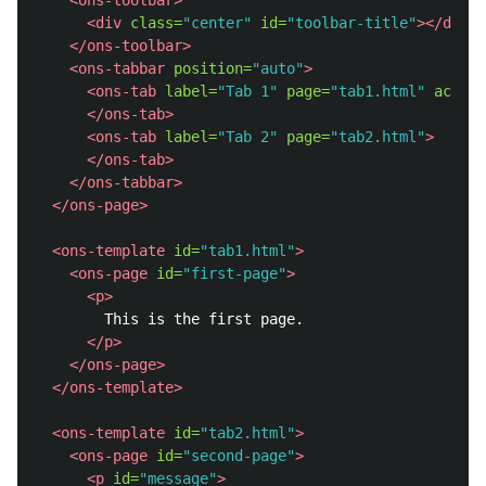
<ons-toolbar>
<div
class=
"center"
id=
"toolbar-title"
></div>
</ons-toolbar>
<ons-tabbar
position=
"auto"
>
<ons-tab
label=
"Tab 1"
page=
"tab1.html"
active
</ons-tab>
<ons-tab
label=
"Tab 2"
page=
"tab2.html"
>
</ons-tab>
</ons-tabbar>
</ons-page>
<ons-template
id=
"tab1.html"
>
<ons-page
id=
"first-page"
>
<p>
        This is the first page.

</p>
</ons-page>
</ons-template>
<ons-template
id=
"tab2.html"
>
<ons-page
id=
"second-page"
>
<p
id=
"message"
>