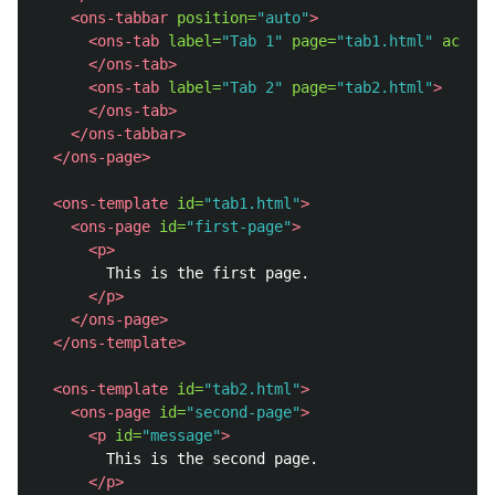
<ons-tabbar
position=
"auto"
>
<ons-tab
label=
"Tab 1"
page=
"tab1.html"
active
</ons-tab>
<ons-tab
label=
"Tab 2"
page=
"tab2.html"
>
</ons-tab>
</ons-tabbar>
</ons-page>
<ons-template
id=
"tab1.html"
>
<ons-page
id=
"first-page"
>
<p>
        This is the first page.

</p>
</ons-page>
</ons-template>
<ons-template
id=
"tab2.html"
>
<ons-page
id=
"second-page"
>
<p
id=
"message"
>
        This is the second page.

</p>