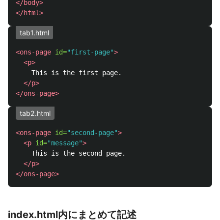
</body>
</html>
tab1.html
<ons-page
id=
"first-page"
>
<p>
    This is the first page.

</p>
</ons-page>
tab2.html
<ons-page
id=
"second-page"
>
<p
id=
"message"
>
    This is the second page.

</p>
</ons-page>
index.html内にまとめて記述