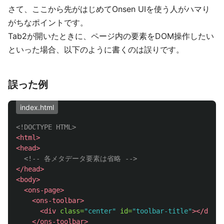
さて、ここから先がはじめてOnsen UIを使う人がハマり
がちなポイントです。
Tab2が開いたときに、ページ内の要素をDOM操作したい
といった場合、以下のように書くのは誤りです。
誤った例
index.html
<!DOCTYPE HTML>
<html>
<head>
<!-- 各メタデータ要素は省略 -->
</head>
<body>
<ons-page>
<ons-toolbar>
<div
class=
"center"
id=
"toolbar-title"
></div>
</ons-toolbar>