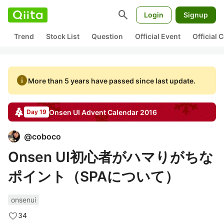
search
Login
Signup
Trend
Stock List
Question
Official Event
Official
info
More than 5 years have passed since last update.
Onsen UI
Advent Calendar
2016
Day 19
@
coboco
Onsen UI初心者がハマりがちな
ポイント（SPAについて）
onsenui
34