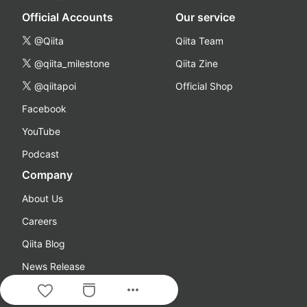
Official Accounts
Our service
@Qiita
Qiita Team
@qiita_milestone
Qiita Zine
@qiitapoi
Official Shop
Facebook
YouTube
Podcast
Company
About Us
Careers
Qiita Blog
News Release
more_horiz