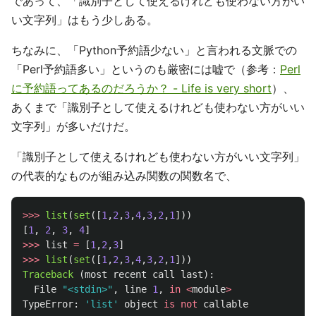
であって、「識別子として使えるけれども使わない方がい
い文字列」はもう少しある。
ちなみに、「Python予約語少ない」と言われる文脈での
「Perl予約語多い」というのも厳密には嘘で（参考：
Perl
に予約語ってあるのだろうか？ - Life is very short
）、
あくまで「識別子として使えるけれども使わない方がいい
文字列」が多いだけだ。
「識別子として使えるけれども使わない方がいい文字列」
の代表的なものが組み込み関数の関数名で、
>>>
list
(
set
([
1
,
2
,
3
,
4
,
3
,
2
,
1
]))
[
1
,
2
,
3
,
4
]
>>>
list
=
[
1
,
2
,
3
]
>>>
list
(
set
([
1
,
2
,
3
,
4
,
3
,
2
,
1
]))
Traceback 
(
most
recent
call
last
):
File
"
<stdin>
"
,
line
1
,
in
<
module
>
TypeError
:
'
list
'
object
is
not
callable