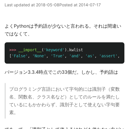
Last updated at
2018-05-08
Posted at
2014-07-17
よくPythonは予約語が少ないと言われる。それは間違い
ではなくて、
>>>
__import__
(
'
keyword
'
).
kwlist
[
'
False
'
,
'
None
'
,
'
True
'
,
'
and
'
,
'
as
'
,
'
assert
'
,
'
br
バージョン3.3.4時点でこの33個だ。しかし、予約語は
プログラミング言語において字句的には識別子（変数
名、関数名、クラス名など）としてのルールを満たし
ているにもかかわらず、識別子として使えない字句要
素。