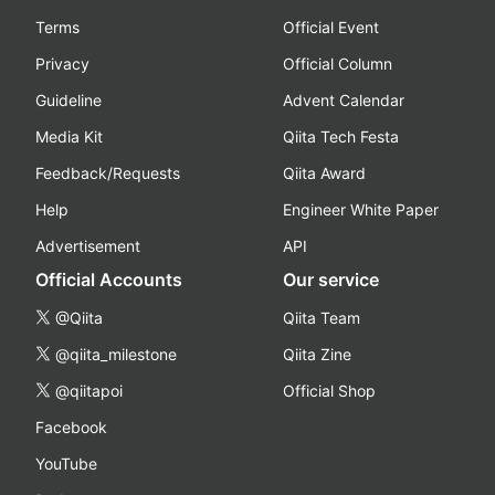
Terms
Official Event
Privacy
Official Column
Guideline
Advent Calendar
Media Kit
Qiita Tech Festa
Feedback/Requests
Qiita Award
Help
Engineer White Paper
Advertisement
API
Official Accounts
Our service
@Qiita
Qiita Team
@qiita_milestone
Qiita Zine
@qiitapoi
Official Shop
Facebook
YouTube