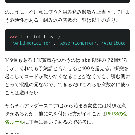
のように、不用意に使うと組み込み関数を上書きしてしま
う危険性がある。組み込み関数の一覧は以下の通り。
>>>
dir
(
__builtins__
)
[
'
ArithmeticError
'
,
'
AssertionError
'
,
'
AttributeErro
149個もある！実質気をつかうのは abs 以降の 72個だろ
うが、それでも予約語と合わせると100を超える。衝突を
起こしてコードが動かなくなることがなくても、読む側に
とって混乱の元なので、できるだけこれらを変数名に使う
ことは避けたい。
そもそもアンダースコア(_)から始まる変数には特殊な意
味があるとか、他に気を付けた方がイイことは
PEP8の命
名ルール
に丁寧に書いてあるので参考に。
ここに、