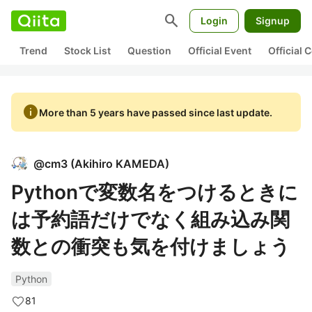
search
Login
Signup
Trend
Stock List
Question
Official Event
Official
info
More than 5 years have passed since last update.
@
cm3
(
Akihiro KAMEDA
)
Pythonで変数名をつけるときに
は予約語だけでなく組み込み関
数との衝突も気を付けましょう
Python
81