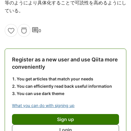
等のようにより具体化することで可読性を高めるようにし
ている。
comment
0
Register as a new user and use Qiita more
conveniently
You get articles that match your needs
You can efficiently read back useful information
You can use dark theme
What you can do with signing up
Sign up
Login