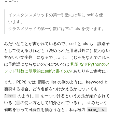
インスタンスメソッドの第一引数には常に self を使
います。
クラスメソッドの第一引数には常に cls を使います。
みたいなことが書かれているので、self と cls も「識別子
として使えるけれども（決められた用途以外に）使わない
方がいい文字列」になるでしょう。（じゃあなんでこれら
は予約語にならないのかについては
和訳 なぜPythonのメ
ソッド引数に明示的にselfと書くのか
あたりをご参考に）
また、PEP8 では 冒頭の list の例のように、keyword と
衝突する場合、どう名前をつけかえるかについても
のように
を一つつけるという方法が紹介されて
list_
_
いる（
の使い方として紹介されている）。lst みたいな
_
省略を行って可読性を損なうなと。私は極力
name_list