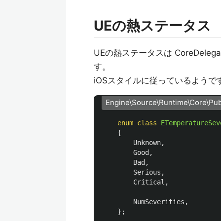
UEの熱ステータス
UEの熱ステータスは CoreDelegat
す。
iOSスタイルに従っているようで
Engine\Source\Runtime\Core\Pub
enum
class
ETemperatureSev
{
Unknown
,
Good
,
Bad
,
Serious
,
Critical
,
NumSeverities
,
};