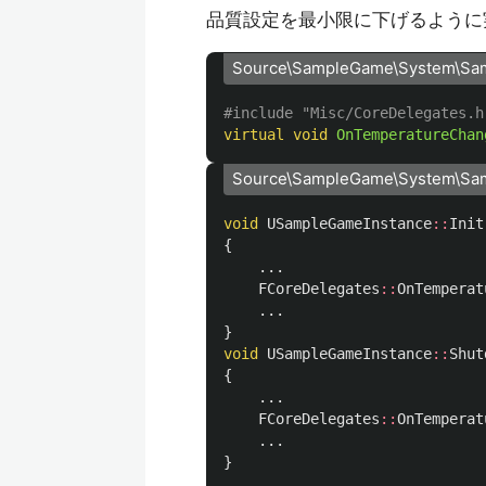
品質設定を最小限に下げるように
Source\SampleGame\System\Sa
#include
"Misc/CoreDelegates.h
virtual
void
OnTemperatureChan
Source\SampleGame\System\Sa
void
USampleGameInstance
::
Init
{
...
FCoreDelegates
::
OnTemperat
...
}
void
USampleGameInstance
::
Shut
{
...
FCoreDelegates
::
OnTemperat
...
}