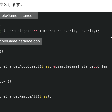
実装します。
mpleGameInstance.h
"
ge
(
FCoreDelegates
::
ETemperatureSeverity
Severity
);
mpleGameInstance.cpp
()
ureChange
.
AddUObject
(
this
,
&
USampleGameInstance
::
OnTempe
down
()
ureChange
.
RemoveAll
(
this
);