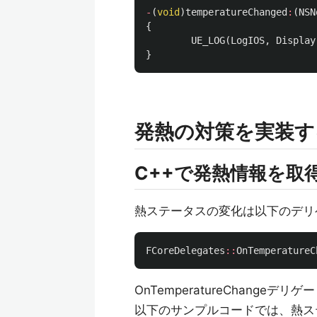
-
(
void
)
temperatureChanged
:
(
NSN
{
UE_LOG
(
LogIOS
,
Display
}
発熱の対策を実装す
C++で発熱情報を取
熱ステータスの変化は以下のデリ
FCoreDelegates
::
OnTemperatureC
OnTemperatureChang
以下のサンプルコードでは、熱ステータ