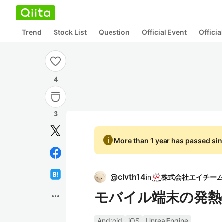
Trend
Stock List
Question
Official Event
Offici
4
3
info
More than 1 year has passed sin
@
clvth14
in
モバイル端末の発熱情報
more_horiz
Android
iOS
UnrealEngine