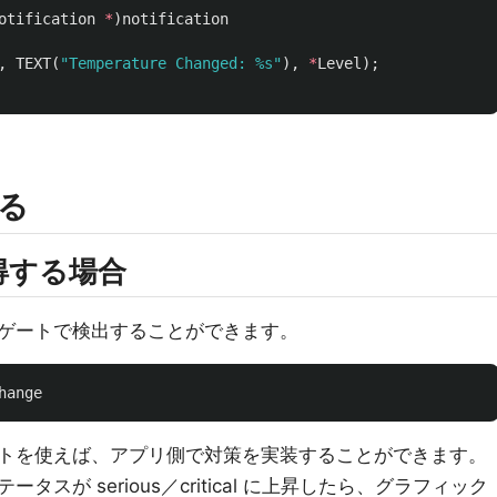
otification
*
)
notification
,
TEXT
(
"Temperature Changed: %s"
),
*
Level
);
る
得する場合
ゲートで検出することができます。
hange
eデリゲートを使えば、アプリ側で対策を実装することができます。
スが serious／critical に上昇したら、グラフィック