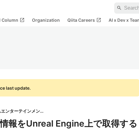
search
open_in_new
open_in_new
al Column
Organization
Qiita Careers
AI x Dev x Tea
ce last update.
株式会社エイチームエンターテインメント
をUnreal Engine上で取得する