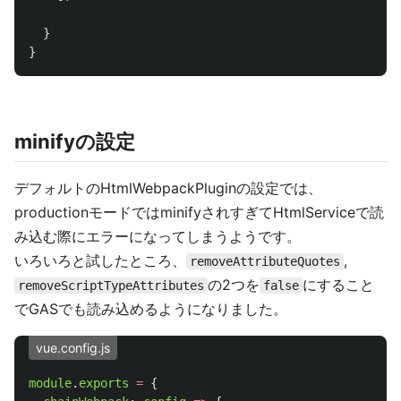
}
}
minifyの設定
デフォルトのHtmlWebpackPluginの設定では、
productionモードではminifyされすぎてHtmlServiceで読
み込む際にエラーになってしまうようです。
いろいろと試したところ、
,
removeAttributeQuotes
の2つを
にすること
removeScriptTypeAttributes
false
でGASでも読み込めるようになりました。
vue.config.js
module
.
exports
=
{