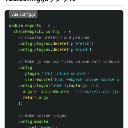
vue.config.js
module
.
exports
=
{
chainWebpack
:
config
=>
{
// disable prefetch and preload
config
.
plugins
.
delete
(
'
prefetch
'
)
config
.
plugins
.
delete
(
'
preload
'
)
// Make js and css files inline into index.html
config
.
plugin
(
'
html-inline-source
'
)
.
use
(
require
(
'
html-webpack-inline-source-plugi
config
.
plugin
(
'
html
'
).
tap
(
args
=>
{
args
[
0
].
inlineSource
=
'
(/css/.+
\\
.css|/js/.+
\
return
args
})
// make inline images
config
.
module
.
rule
(
'
images
'
)