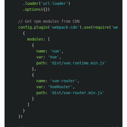
.
loader
(
'
url-loader
'
)
.
options
({})
// Get npm modules from CDN
config
.
plugin
(
'
webpack-cdn
'
).
use
(
require
(
'
webpac
{
modules
:
[
{
name
:
'
vue
'
,
var
:
'
Vue
'
,
path
:
'
dist/vue.runtime.min.js
'
},
{
name
:
'
vue-router
'
,
var
:
'
VueRouter
'
,
path
:
'
dist/vue-router.min.js
'
}
]
}
])