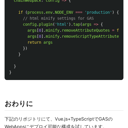
chainWebpack
:
config
=>
{
if 
(
process
.
env
.
NODE_ENV
===
'
production
'
)
{
// html minify settings for GAS
config
.
plugin
(
'
html
'
).
tap
(
args
=>
{
args
[
0
].
minify
.
removeAttributeQuotes
=
false
args
[
0
].
minify
.
removeScriptTypeAttributes
=
return
args
})
}
}
}
おわりに
下記のリポジトリにて、Vue.js+TypeScriptでGASの
WebAppsにデプロイ可能な構成を試しています。