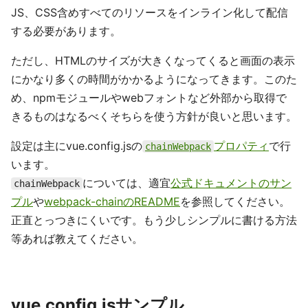
JS、CSS含めすべてのリソースをインライン化して配信
する必要があります。
ただし、HTMLのサイズが大きくなってくると画面の表示
にかなり多くの時間がかかるようになってきます。このた
め、npmモジュールやwebフォントなど外部から取得で
きるものはなるべくそちらを使う方針が良いと思います。
設定は主にvue.config.jsの
プロパティ
で行
chainWebpack
います。
については、適宜
公式ドキュメントのサン
chainWebpack
プル
や
webpack-chainのREADME
を参照してください。
正直とっつきにくいです。もう少しシンプルに書ける方法
等あれば教えてください。
vue.config.jsサンプル