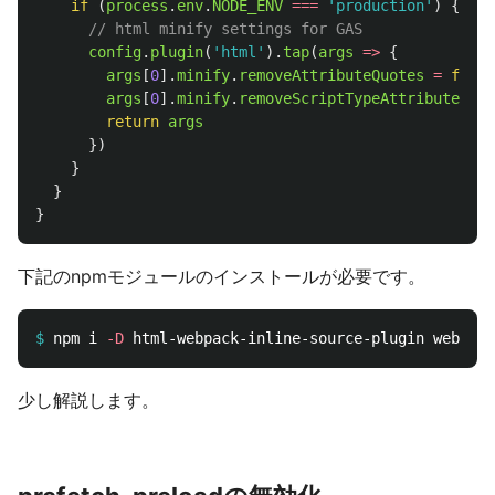
if 
(
process
.
env
.
NODE_ENV
===
'
production
'
)
{
// html minify settings for GAS
config
.
plugin
(
'
html
'
).
tap
(
args
=>
{
args
[
0
].
minify
.
removeAttributeQuotes
=
false
args
[
0
].
minify
.
removeScriptTypeAttributes
=
return
args
})
}
}
}
下記のnpmモジュールのインストールが必要です。
$
npm i 
-D
少し解説します。