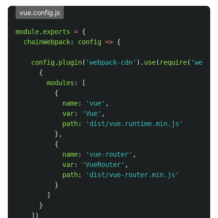
vue.config.js
module
.
exports
=
{
chainWebpack
:
config
=>
{
config
.
plugin
(
'
webpack-cdn
'
).
use
(
require
(
'
webpac
{
modules
:
[
{
name
:
'
vue
'
,
var
:
'
Vue
'
,
path
:
'
dist/vue.runtime.min.js
'
},
{
name
:
'
vue-router
'
,
var
:
'
VueRouter
'
,
path
:
'
dist/vue-router.min.js
'
}
]
}
])