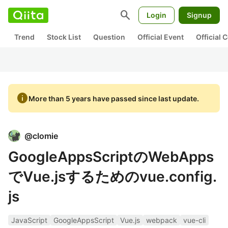
search
Login
Signup
Trend
Stock List
Question
Official Event
Official
info
More than 5 years have passed since last update.
@
clomie
GoogleAppsScriptのWebApps
でVue.jsするためのvue.config.
js
JavaScript
GoogleAppsScript
Vue.js
webpack
vue-cli