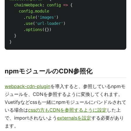
chainWebpack
:
config
=>
{
config
.
module
.
rule
(
'
images
'
)
.
use
(
'
url-loader
'
)
.
options
({})
}
}
npmモジュールのCDN参照化
webpack-cdn-plugin
を導入すると、参照しているnpmモ
ジュールを、CDNを参照するように変換してくれます。
Vuetifyなどcssも一緒にnpmモジュールにバンドルされて
いる場合は
cssの方もCDNを参照するように設定
した上
で、importされないよう
externalsを設定
する必要があり
ます。