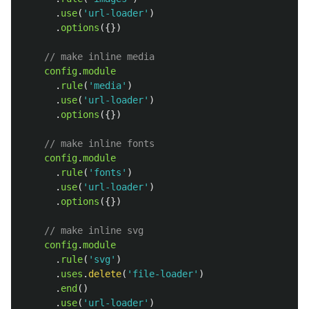
.
use
(
'
url-loader
'
)
.
options
({})
// make inline media
config
.
module
.
rule
(
'
media
'
)
.
use
(
'
url-loader
'
)
.
options
({})
// make inline fonts
config
.
module
.
rule
(
'
fonts
'
)
.
use
(
'
url-loader
'
)
.
options
({})
// make inline svg
config
.
module
.
rule
(
'
svg
'
)
.
uses
.
delete
(
'
file-loader
'
)
.
end
()
.
use
(
'
url-loader
'
)