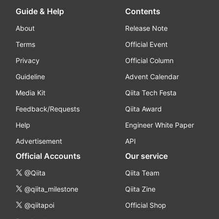
Guide & Help
Contents
About
Release Note
Terms
Official Event
Privacy
Official Column
Guideline
Advent Calendar
Media Kit
Qiita Tech Festa
Feedback/Requests
Qiita Award
Help
Engineer White Paper
Advertisement
API
Official Accounts
Our service
@Qiita
Qiita Team
@qiita_milestone
Qiita Zine
@qiitapoi
Official Shop