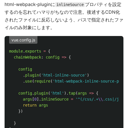
html-webpack-pluginに
プロパティを設定
inlineSource
するのを忘れてハマりがちなので注意。後述するCDN化
されたファイルに反応しないよう、パスで指定されたファ
イルのみ対象にします。
vue.config.js
module
.
exports
=
{
chainWebpack
:
config
=>
{
config
.
plugin
(
'
html-inline-source
'
)
.
use
(
require
(
'
html-webpack-inline-source-plugi
config
.
plugin
(
'
html
'
).
tap
(
args
=>
{
args
[
0
].
inlineSource
=
'
^(/css/.+
\\
.css|/js/.+
return
args
})
}