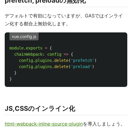
prefetch, preloadの無効化
デフォルトで有効になっていますが、GASではインライ
ン化する都合上無効化します。
vue.config.js
module
.
exports
=
{
chainWebpack
:
config
=>
{
config
.
plugins
.
delete
(
'
prefetch
'
)
config
.
plugins
.
delete
(
'
preload
'
)
}
}
JS,CSSのインライン化
html-webpack-inline-source-plugin
を導入しましょう。