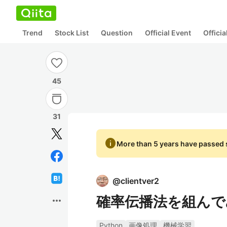
Trend
Stock List
Question
Official Event
Offici
45
31
info
More than 5 years have passed s
@
clientver2
確率伝播法を組んでみる
more_horiz
Python
画像処理
機械学習