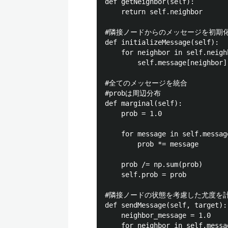
def getNeighbor(self):

    return self.neighbor

#隣接ノードからのメッセージを初期化
def initializeMessage(self):

    for neighbor in self.neighb
        self.message[neighbor]
#全てのメッセージを統合

#probは周辺分布

def marginal(self):

    prob = 1.0

    for message in self.messag
        prob *= message

    prob /= np.sum(prob)

    self.prob = prob

#隣接ノードの状態を考慮した尤度を計
def sendMessage(self, target):

    neighbor_message = 1.0

    for neighbor in self.messag