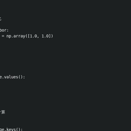


or:

 = np.array([1.0, 1.0])

e.values():

算

e.keys():
