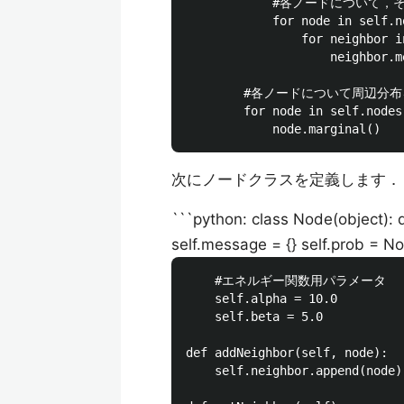
            #各ノードについ
            for node in self.no
                for neighbor i
                    neighbor.m
        #各ノードについて周辺分布
        for node in self.nodes:
次にノードクラスを定義します．
```python: class Node(object): def
self.message = {} self.prob = N
    #エネルギー関数用パラメータ

    self.alpha = 10.0

    self.beta = 5.0

def addNeighbor(self, node):

    self.neighbor.append(node)
