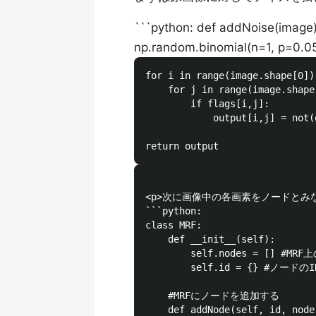
```python: def addNoise(image)
np.random.binomial(n=1, p=0.0
for i in range(image.shape[0]):
    for j in range(image.shape[
        if flags[i,j]:

            output[i,j] = not(
<p>次に画像中の各画素をノードとみ
```python:

class MRF:

    def __init__(self):

        self.nodes = [] #MR
        self.id = {} #ノードのID
    #MRFにノードを追加する

    def addNode(self, id, node)