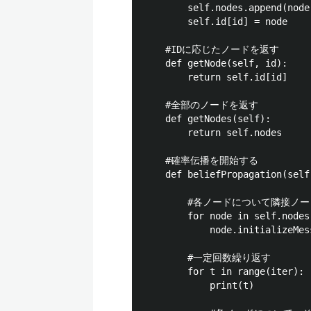
        self.nodes.append(node)
        self.id[id] = node

    #IDに応じたノードを返す

    def getNode(self, id):

        return self.id[id]

    #全部のノードを返す

    def getNodes(self):

        return self.nodes

    #確率伝播を開始する

    def beliefPropagation(self
        #各ノードについて隣接ノ
        for node in self.nodes:
            node.initializeMess
        #一定回数繰り返す

        for t in range(iter):

            print(t)
