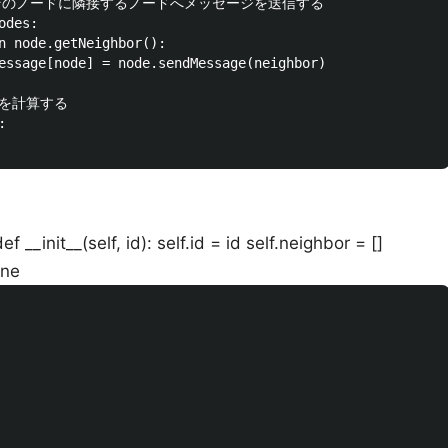
て，そのノードに隣接するノードへメッセージを送信する

des:

n node.getNeighbor():

essage[node] = node.sendMessage(neighbor)

を計算する



 __init__(self, id): self.id = id self.neighbor = []
one