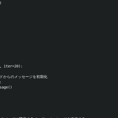


, iter=20):

ードからのメッセージを初期化



age()
