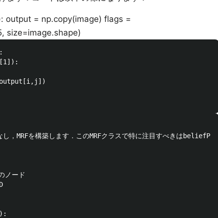
: output = np.copy(image) flags =
5, size=image.shape)


1]):

output[i,j])

なし，MRFを構築します．このMRFクラスで特に注目すべきはbelie
F上のノード



:
