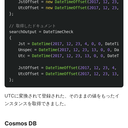
JstOffset
=
new
DateTimeOffset
(
2017
,
12
,
23
,
13
,
UtcOffset
=
new
DateTimeOffset
(
2017
,
12
,
23
,
13
,
};
// 取得したドキュメント
searchOutput
=
DateTimeCheck
{
Jst
=
DateTime
(
2017
,
12
,
23
,
4
,
0
,
0
,
DateTimeKi
Unspec
=
DateTime
(
2017
,
12
,
23
,
13
,
0
,
0
,
DateTi
Utc
=
DateTime
(
2017
,
12
,
23
,
13
,
0
,
0
,
DateTimeK
JstOffset
=
DateTimeOffset
(
2017
,
12
,
23
,
4
,
0
,
0
UtcOffset
=
DateTimeOffset
(
2017
,
12
,
23
,
13
,
0
,
};
UTCに変換されて登録された、そのままの値をもったイ
ンスタンスを取得できました。
Cosmos DB