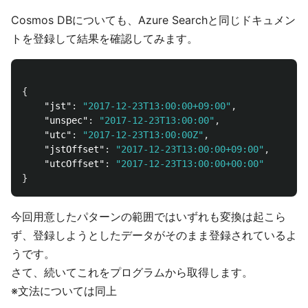
Cosmos DBについても、Azure Searchと同じドキュメン
トを登録して結果を確認してみます。
{
"jst"
:
"2017-12-23T13:00:00+09:00"
,
"unspec"
:
"2017-12-23T13:00:00"
,
"utc"
:
"2017-12-23T13:00:00Z"
,
"jstOffset"
:
"2017-12-23T13:00:00+09:00"
,
"utcOffset"
:
"2017-12-23T13:00:00+00:00"
}
今回用意したパターンの範囲ではいずれも変換は起こら
ず、登録しようとしたデータがそのまま登録されているよ
うです。
さて、続いてこれをプログラムから取得します。
※文法については同上