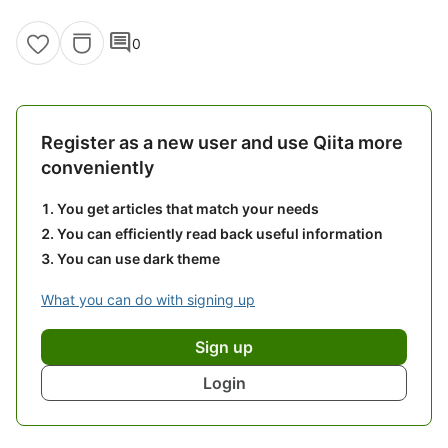
comment
0
Register as a new user and use Qiita more
conveniently
You get articles that match your needs
You can efficiently read back useful information
You can use dark theme
What you can do with signing up
Sign up
Login