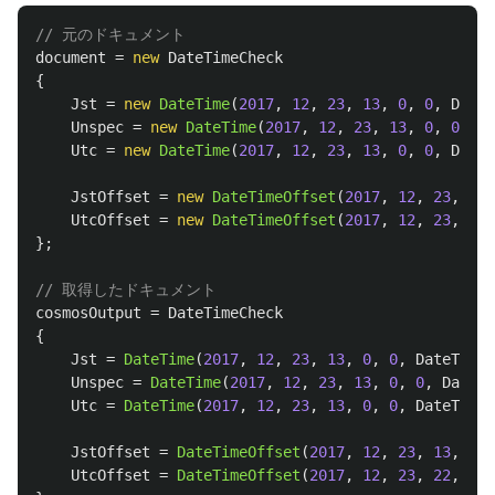
// 元のドキュメント
document
=
new
DateTimeCheck
{
Jst
=
new
DateTime
(
2017
,
12
,
23
,
13
,
0
,
0
,
DateT
Unspec
=
new
DateTime
(
2017
,
12
,
23
,
13
,
0
,
0
,
Da
Utc
=
new
DateTime
(
2017
,
12
,
23
,
13
,
0
,
0
,
DateT
JstOffset
=
new
DateTimeOffset
(
2017
,
12
,
23
,
13
,
UtcOffset
=
new
DateTimeOffset
(
2017
,
12
,
23
,
13
,
};
// 取得したドキュメント
cosmosOutput
=
DateTimeCheck
{
Jst
=
DateTime
(
2017
,
12
,
23
,
13
,
0
,
0
,
DateTimeK
Unspec
=
DateTime
(
2017
,
12
,
23
,
13
,
0
,
0
,
DateTi
Utc
=
DateTime
(
2017
,
12
,
23
,
13
,
0
,
0
,
DateTimeK
JstOffset
=
DateTimeOffset
(
2017
,
12
,
23
,
13
,
0
,
UtcOffset
=
DateTimeOffset
(
2017
,
12
,
23
,
22
,
0
,