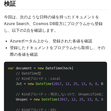
検証
今回は、次のような日時の値を持ったドキュメントを
Azure Search、Cosmos DB双方にプログラムから登録
し、以下の2点を確認します。
Azureポータル上から、登録された各値を確認
登録したドキュメントをプログラムから取得し、その
際の各値を確認
var
document
=
new
DateTimeCheck
{
// DateTime型
// Kindプロパティ：Local
Jst
=
new
DateTime
(
2017
,
12
,
25
,
13
,
0
,
0
,
DateT
// Kindプロパティ：明示しないので、Unspecifiedになる
Unspec
=
new
DateTime
(
2017
,
12
,
25
,
13
,
0
,
0
),
// Kindプロパティ：Utc