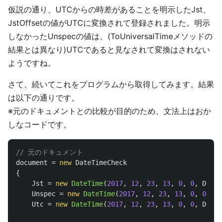
仮説の通り、UTCからの時差があることを明示したJst、
JstOffsetの値がUTCに変換されて登録されました。明示
しなかったUnspecの値は、(ToUniversalTimeメソッドの
結果とは異なり)UTCであると見なされて変換はされない
ようですね。
さて、続いてこれをプログラムから取得してみます。結果
は以下の通りです。
※元のドキュメントとの比較が目的のため、文法上はおか
しなコードです。
// 元のドキュメント
document
=
new
DateTimeCheck
{
Jst
=
new
DateTime
(
2017
,
12
,
23
,
13
,
0
,
0
,
DateT
Unspec
=
new
DateTime
(
2017
,
12
,
23
,
13
,
0
,
0
,
Da
Utc
=
new
DateTime
(
2017
,
12
,
23
,
13
,
0
,
0
,
DateT