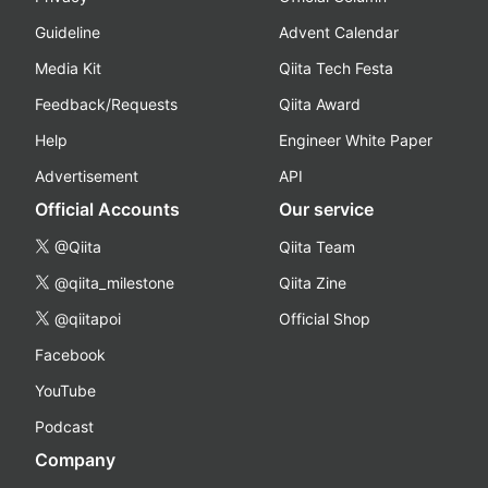
Guideline
Advent Calendar
Media Kit
Qiita Tech Festa
Feedback/Requests
Qiita Award
Help
Engineer White Paper
Advertisement
API
Official Accounts
Our service
@Qiita
Qiita Team
@qiita_milestone
Qiita Zine
@qiitapoi
Official Shop
Facebook
YouTube
Podcast
Company