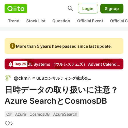
search
Login
Signup
Trend
Stock List
Question
Official Event
Official
info
More than 5 years have passed since last update.
UL Systems （ウルシステムズ）
Advent Calendar
20
Day 25
@
ckm
in
ULSコンサルティング株式会社
日時データの取り扱いに注意？
Azure SearchとCosmosDB
C#
Azure
CosmosDB
AzureSearch
5