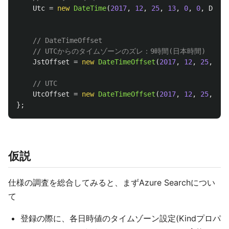
Utc
=
new
DateTime
(
2017
,
12
,
25
,
13
,
0
,
0
,
DateT
// DateTimeOffset
// UTCからのタイムゾーンのズレ：9時間(日本時間)
JstOffset
=
new
DateTimeOffset
(
2017
,
12
,
25
,
13
,
// UTC
UtcOffset
=
new
DateTimeOffset
(
2017
,
12
,
25
,
13
,
};
仮説
仕様の調査を総合してみると、まずAzure Searchについ
て
登録の際に、各日時値のタイムゾーン設定(Kindプロパ