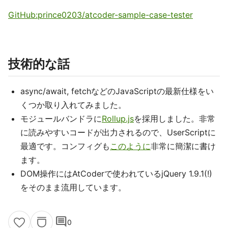
GitHub:prince0203/atcoder-sample-case-tester
技術的な話
async/await, fetchなどのJavaScriptの最新仕様をい
くつか取り入れてみました。
モジュールバンドラに
Rollup.js
を採用しました。非常
に読みやすいコードが出力されるので、UserScriptに
最適です。コンフィグも
このように
非常に簡潔に書け
ます。
DOM操作にはAtCoderで使われているjQuery 1.9.1(!)
をそのまま流用しています。
comment
0