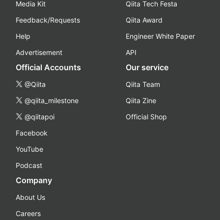
Media Kit
Qiita Tech Festa
Feedback/Requests
Qiita Award
Help
Engineer White Paper
Advertisement
API
Official Accounts
Our service
@Qiita
Qiita Team
@qiita_milestone
Qiita Zine
@qiitapoi
Official Shop
Facebook
YouTube
Podcast
Company
About Us
Careers