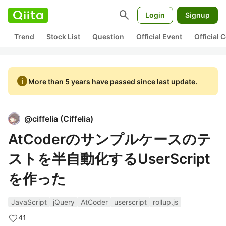
search
Login
Signup
Trend
Stock List
Question
Official Event
Official
info
More than 5 years have passed since last update.
@
ciffelia
(
Ciffelia
)
AtCoderのサンプルケースのテ
ストを半自動化するUserScript
を作った
JavaScript
jQuery
AtCoder
userscript
rollup.js
41