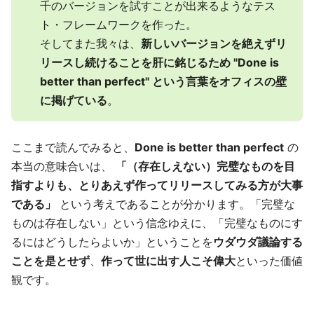
千のバージョンを試すことが出来るようなテス
ト・フレームワークを作った。
そしてまた我々は、
新しいバージョンを絶えずリ
リースし続けることを肝に銘じるため "Done is
better than perfect" という言葉をオフィスの壁
に掲げている
。
ここまで読んでみると、
Done is better than perfect
の
本当の意味合いは、
「（存在しえない）完璧なものを目
指すよりも、とりあえず作ってリリースしてみる方が大事
である」
という考えであることが分かります。「完璧な
ものは存在しない」という信念ゆえに、「完璧なものにす
るにはどうしたらよいか」ということを
ウダウダ議論する
ことを是とせず
、
作って世に出す人こそ偉大
といった価値
観です。