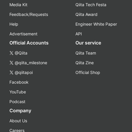
Media Kit
Qiita Tech Festa
Feedback/Requests
Qiita Award
Help
Engineer White Paper
Advertisement
API
Official Accounts
Our service
@Qiita
Qiita Team
@qiita_milestone
Qiita Zine
@qiitapoi
Official Shop
Facebook
YouTube
Podcast
Company
About Us
Careers