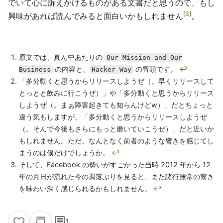
でいて心に訴えかけるものがある文書だと思うので、もし
3
興味があれば読んでみると面白いかもしれません
。
原文では、真ん中あたりの
Our Mission and Our
の内容と、
の冒頭です。
↩
Business
Hacker Way
「多分動くと思うからリリースしようぜ（。早くリリースして
とっとと飲みに行こうぜ）」や「多分動くと思うからリリース
しようぜ（。まぁ障害起きても知らんけどw）」だとちょっと
違う気もしますが、「多分動くと思うからリリースしようぜ
（。そんで今後もさらにもっと磨いていこうぜ）」だと近いか
もしれません。ただ、なんとなく前者のような響きを感じてし
まうのは僕だけでしょうか。
↩
そして、Facebook の勢いがすごかった当時 2012 年から 12
年の月日が流れた今の凋落ぶりを見ると、また諸行無常の響き
を味わい深く感じられるかもしれません。
↩
comment
1