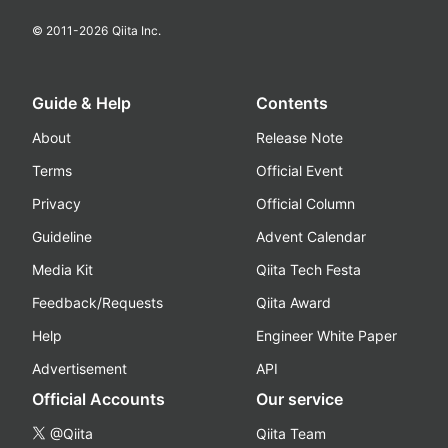
© 2011-
2026
Qiita Inc.
Guide & Help
Contents
About
Release Note
Terms
Official Event
Privacy
Official Column
Guideline
Advent Calendar
Media Kit
Qiita Tech Festa
Feedback/Requests
Qiita Award
Help
Engineer White Paper
Advertisement
API
Official Accounts
Our service
@Qiita
Qiita Team