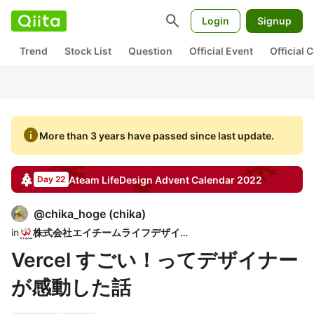
search
Login
Signup
Trend
Stock List
Question
Official Event
Official
info
More than 3 years have passed since last update.
Ateam LifeDesign
Advent Calendar
2022
Day 22
@
chika_hoge
(
chika
)
in
株式会社エイチームライフデザイン
Vercel すごい！ってデザイナー
が感動した話