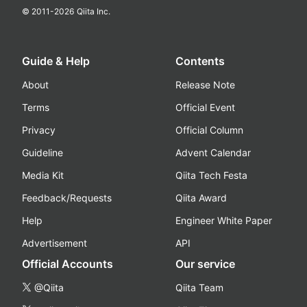
© 2011-
2026
Qiita Inc.
Guide & Help
Contents
About
Release Note
Terms
Official Event
Privacy
Official Column
Guideline
Advent Calendar
Media Kit
Qiita Tech Festa
Feedback/Requests
Qiita Award
Help
Engineer White Paper
Advertisement
API
Official Accounts
Our service
@Qiita
Qiita Team