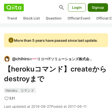
search
Login
Signup
Trend
Stock List
Question
Official Event
Official
info
More than 5 years have passed since last update.
@
chihiro
in
リコーITソリューションズ株式会社
【herokuコマンド】createから
destroyまで
Heroku
コマンド
331
Last updated at
2019-08-27
Posted at
2017-06-11