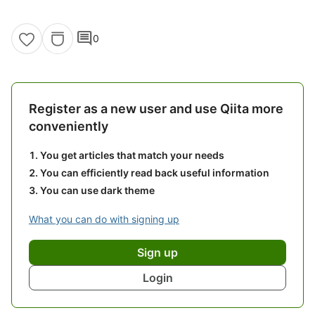
comment
0
Register as a new user and use Qiita more
conveniently
You get articles that match your needs
You can efficiently read back useful information
You can use dark theme
What you can do with signing up
Sign up
Login