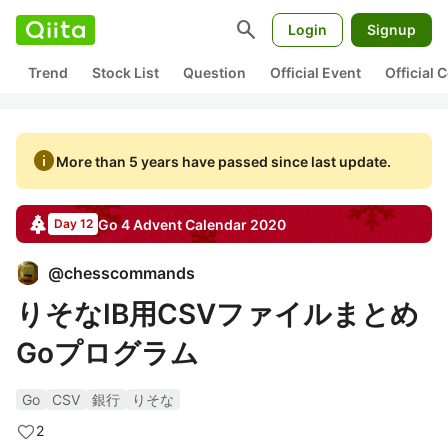
search
Login
Signup
Trend
Stock List
Question
Official Event
Official
info
More than 5 years have passed since last update.
Go 4
Advent Calendar
2020
Day 12
@
chesscommands
りそなIB用CSVファイルまとめ
Goプログラム
Go
CSV
銀行
りそな
2