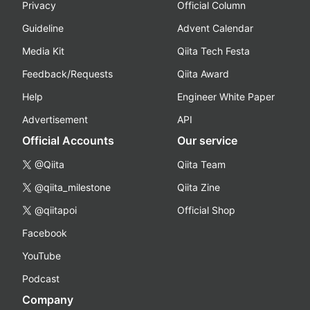
Privacy
Official Column
Guideline
Advent Calendar
Media Kit
Qiita Tech Festa
Feedback/Requests
Qiita Award
Help
Engineer White Paper
Advertisement
API
Official Accounts
Our service
@Qiita
Qiita Team
@qiita_milestone
Qiita Zine
@qiitapoi
Official Shop
Facebook
YouTube
Podcast
Company