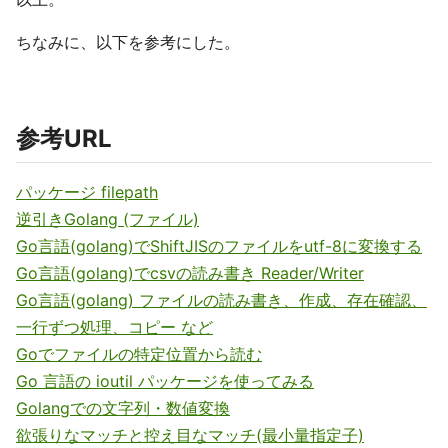
ちなみに、以下を参考にした。
参考URL
パッケージ filepath
逆引きGolang (ファイル)
Go言語(golang)でShiftJISのファイルをutf-8に変換する
Go言語(golang)でcsvの読み書き Reader/Writer
Go言語(golang) ファイルの読み書き、作成、存在確認、
一行ずつ処理、コピー など
Goでファイルの特定位置から読む
Go 言語の ioutil パッケージを使ってみる
Golangでの文字列・数値変換
欲張りなマッチと控え目なマッチ(最小量指定子)