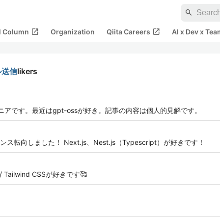
search
open_in_new
open_in_new
al Column
Organization
Qiita Careers
AI x Dev x Tea
ル送信
likers
ジニアです。最近はgpt-ossが好き。記事の内容は個人的見解です。
しました！ Next.js、Nest.js（Typescript）が好きです！
 / Tailwind CSSが好きです🥰