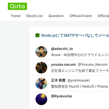
Trend
Stock List
Question
Official Event
Offici
Node.jsにてSMTPサーバなしでメー
@
adacchi_ta
Azure・AI活用中心のクラウドエン
yosuke narumi
@
Yosuke_Narumi
正社員エンジニアを経て最近フリーランス転向
正木 裕貴
@
yukimasaki
愛知県在住 Nuxt3 / NestJS / Prisma
@
Ryokusitai