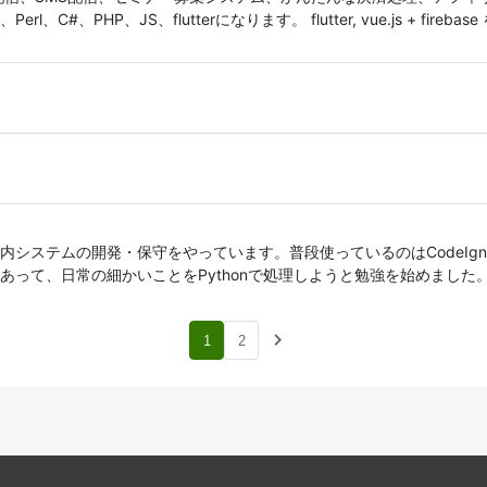
、C#、PHP、JS、flutterになります。 flutter, vue.js + fir
ステムの開発・保守をやっています。普段使っているのはCodeIgniter
あって、日常の細かいことをPythonで処理しようと勉強を始めました
navigate_next
1
2