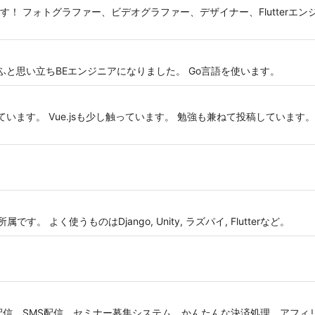
！ フォトグラファー、ビデオグラファー、デザイナー、Flutterエ
ふと思い立ちBEエンジニアになりました。 Go言語を使います。
っています。 Vue.jsも少し触っています。 勉強も兼ねて投稿していま
。 よく使うものはDjango, Unity, ラズパイ, Flutterなど。
配信、SMS配信、セミナー募集システム、かんたんな決済処理、アフィ