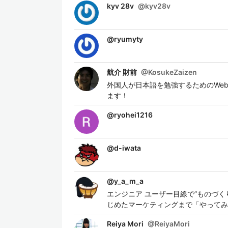
kyv 28v
@
kyv28v
@
ryumyty
航介 財前
@
KosukeZaizen
外国人が日本語を勉強するためのWebアプリを個
ます！
@
ryohei1216
@
d-iwata
@
y_a_m_a
エンジニア ユーザー目線で”ものづ
じめたマーケティングまで「やってみ
Reiya Mori
@
ReiyaMori