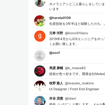
ポメラニアンと二人暮らしをしています
います
@
hareta0109
生産技術を3年半ほど経験したのち、
元希 河野
@
kono910azu
2019年4月からiOSエンジニアをや
くお願い致します。
@
oocf
馬渡 康輔
@
k_mawa82
技術が色々好きです。開発会社Mules所属です
牧野 雅人
@
masato_makino
UI Designer / Front End Engineer
井谷 茂寛
@
idani
井谷（いだに）と申します。 メール