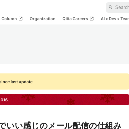
search
open_in_new
open_in_new
al Column
Organization
Qiita Careers
AI x Dev x Tea
ince last update.
2016
Gridでいい感じのメール配信の仕組み