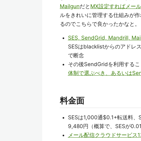
Mailgun
だと
MX設定すればメー
ルをきれいに管理する仕組みが作れそ
るのでこちらで良かったかなと。
SES, SendGrid, Mandri
SESはblacklistから
で断念
その後SendGridを利用する
体制で選ぶべき、あるいはSend
料金面
SESは1,000通$0.1+転送
9,480円（概算で、SESが0.0
メール配信クラウドサービス13個