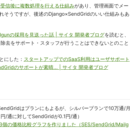
ル受信後に複数処理を行える仕組み
があり、管理画面でメー
うですが、後述のDjango×SendGridのいい仕組みもあ
ll, Mailgunの採用を見送った話 | サイタ 開発者ブログ
を読むと、
のアドレス除去をサポート・スタッフが行うことはできないとのこと
ことにした：
スタートアップでのSaaS利用はユーザサポート
Gridのサポートが素晴... | サイタ 開発者ブログ
料、SendGridはプランにもよるが、シルバープランで10万通/
1円/通に対してSendGridが0.1円/通）
の価格比較グラフを作りました（SES/SendGrid/Mailg