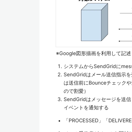
※Google図形描画を利用して記述
システムからSendGridにme
SendGridはメール送信
は送信前にBounceチェッ
ので割愛）
SendGridはメッセージを送
イベントを通知する
「PROCESSED」「DELIV