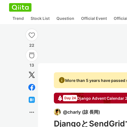
Trend
Stock List
Question
Official Event
Offici
22
13
info
More than 5 years have passed s
Django
Advent Calendar
Day 24
more_horiz
@
charly
(
諒 長岡
)
DjangoとSend