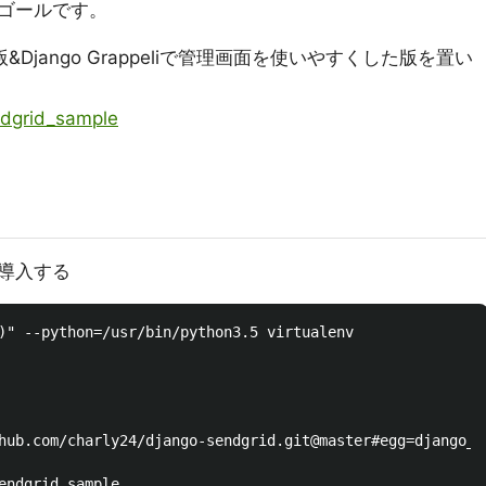
ゴールです。
jango Grappeliで管理画面を使いやすくした版を置い
ndgrid_sample
導入する
)" --python=/usr/bin/python3.5 virtualenv

hub.com/charly24/django-sendgrid.git@master#egg=django_se