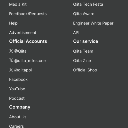
Media Kit
Qiita Tech Festa
Feedback/Requests
Qiita Award
Help
Engineer White Paper
Advertisement
API
Official Accounts
Our service
@Qiita
Qiita Team
@qiita_milestone
Qiita Zine
@qiitapoi
Official Shop
Facebook
YouTube
Podcast
Company
About Us
Careers