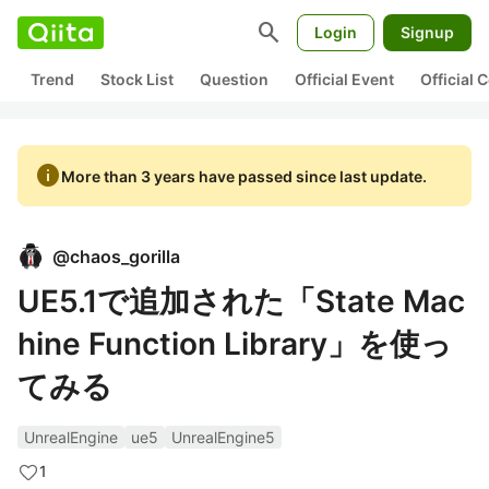
search
Login
Signup
Trend
Stock List
Question
Official Event
Official
info
More than 3 years have passed since last update.
@
chaos_gorilla
UE5.1で追加された「State Mac
hine Function Library」を使っ
てみる
UnrealEngine
ue5
UnrealEngine5
1