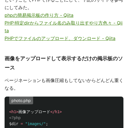
にしてみた。
phpの簡易掲示板の作り方 - Qiita
PHP:特定dirからファイル名のみ取り出すやり方色々 - Qii
ta
PHPでファイルのアップロード、ダウンロード - Qiita
画像をアップロードして表示するだけの掲示板のソ
ース
ページネーションも画像圧縮もしてないからどんどん重く
なる。
photo.php
<h1>
画像アップロード
</h1>
<?php
$dir
=
"images/"
;