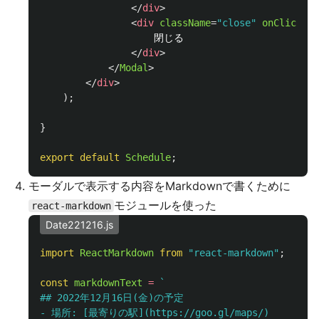
</
div
>
<
div
className
=
"close"
onClick
=
{
(
                    閉じる

</
div
>
</
Modal
>
</
div
>
);
}
export
default
Schedule
;
モーダルで表示する内容をMarkdownで書くために
モジュールを使った
react-markdown
Date221216.js
import
ReactMarkdown
from
"
react-markdown
"
;
const
markdownText
=
`

## 2022年12月16日(金)の予定

- 場所: [最寄りの駅](https://goo.gl/maps/)
