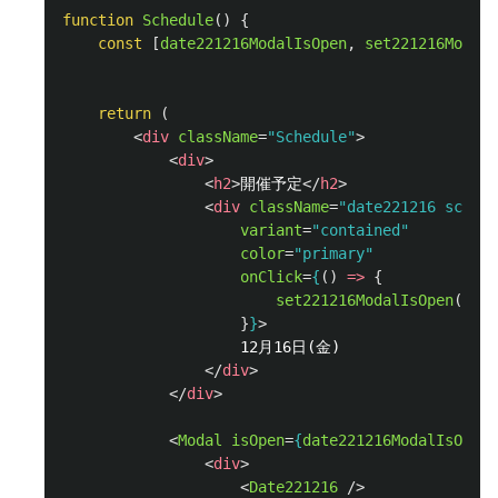
function
Schedule
()
{
const
[
date221216ModalIsOpen
,
set221216ModalI
return 
(
<
div
className
=
"Schedule"
>
<
div
>
<
h2
>
開催予定
</
h2
>
<
div
className
=
"date221216 schedu
variant
=
"contained"
color
=
"primary"
onClick
=
{
()
=>
{
set221216ModalIsOpen
(
true
}
}
>
                    12月16日(金)

</
div
>
</
div
>
<
Modal
isOpen
=
{
date221216ModalIsOpen
}
<
div
>
<
Date221216
/>