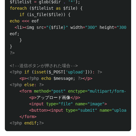
$filelist
=
glob
(
$dir
.
'*'
);
foreach
(
$filelist
as
$file
)
{
if
(
is_file
(
$file
))
{
echo
<<<
eof
<
li
><
img
src
=
"
{
$file
}
"
width
=
"300"
height
=
"300"
></
eof
;
}
}
?>
<!--送信ボタンが押された場合-->
<?php
if
(
isset
(
$_POST
[
'upload'
]))
:
?>
<p>
<?php
echo
$message
;
?>
</p>
<?php
else
:
?>
<form
method=
"post"
enctype=
"multipart/form-data
<p>
アップロード画像
</p>
<input
type=
"file"
name=
"image"
>
<button><input
type=
"submit"
name=
"upload"
v
</form>
<?php
endif
;
?>