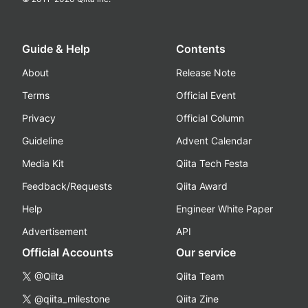
Guide & Help
Contents
About
Release Note
Terms
Official Event
Privacy
Official Column
Guideline
Advent Calendar
Media Kit
Qiita Tech Festa
Feedback/Requests
Qiita Award
Help
Engineer White Paper
Advertisement
API
Official Accounts
Our service
@Qiita
Qiita Team
@qiita_milestone
Qiita Zine