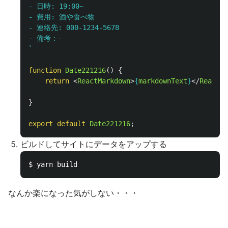
- 日時: 19:00~

- 費用: 酒や食べ物

- 連絡先: 000-1234-5678

- 備考：-

`
function
Date221216
()
{
return
<
ReactMarkdown
>
{
markdownText
}
</
ReactMa
}
export
default
Date221216
;
ビルドしてサイトにデータをアップする
なんか楽になった気がしない・・・