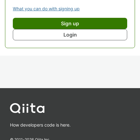
What you can do with signing up
Sign up
Login
How developers code is here.
© 2011-
2026
Qiita Inc.