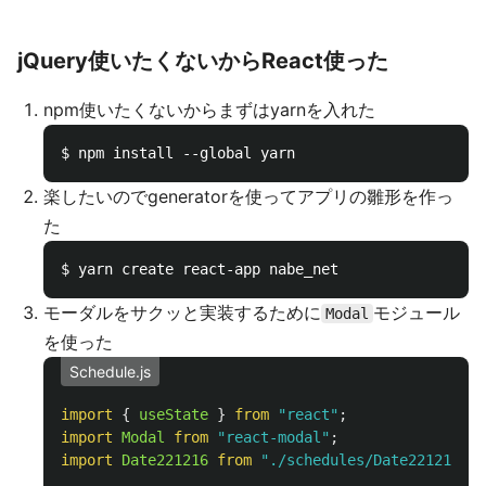
jQuery使いたくないからReact使った
npm使いたくないからまずはyarnを入れた
楽したいのでgeneratorを使ってアプリの雛形を作っ
た
モーダルをサクッと実装するために
モジュール
Modal
を使った
Schedule.js
import
{
useState
}
from
"
react
"
;
import
Modal
from
"
react-modal
"
;
import
Date221216
from
"
./schedules/Date221216
"
;