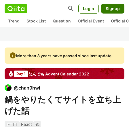
search
Login
Signup
Trend
Stock List
Question
Official Event
Official
info
More than 3 years have passed since last update.
なんでも
Advent Calendar
2022
Day 1
@
chan9hwi
鍋をやりたくてサイトを立ち上
げた話
IFTTT
React
鍋