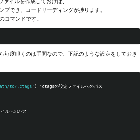
sファイルを作成しておけば、
ンプでき、コードリーディングが捗ります。
記のコマンドです。
ら毎度叩くのは手間なので、下記のような設定をしておき
ath/to/.ctags'
)
 "ctagsの設定ファイルへのパス
