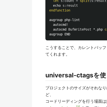
let
s:count
=
split
(
s:result
  echo 
s:result
endfunction
augroup php
-
lint

  autocmd
!
  autocmd 
BufWritePost
 *
.
php 
c
こうすることで、カレントバッフ
てくれます。
universal-ctagsを
プロジェクトのサイズがそれなり
ど、
コードリーディングを行う場面は
1