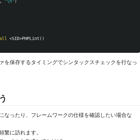
,
"\n"
)
all
<
SID
>
PHPLint
()
ァを保存するタイミングでシンタックスチェックを行なっ
使う
になったり、フレームワークの仕様を確認したい場合な
頻繁に訪れます。