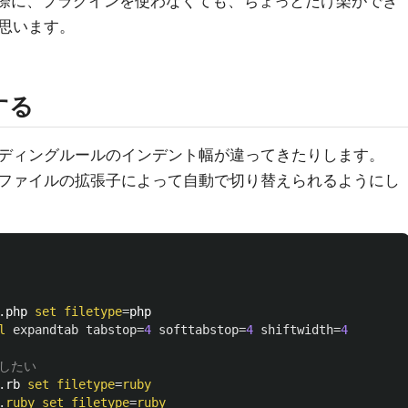
行う際に、プラグインを使わなくても、ちょっとだけ楽ができ
思います。
する
ディングルールのインデント幅が違ってきたりします。
ファイルの拡張子によって自動で切り替えられるようにし
.
php 
set
filetype
=
php

l
expandtab
tabstop
=
4
softtabstop
=
4
shiftwidth
=
4
にしたい
.
rb 
set
filetype
=
ruby
.
ruby
set
filetype
=
ruby