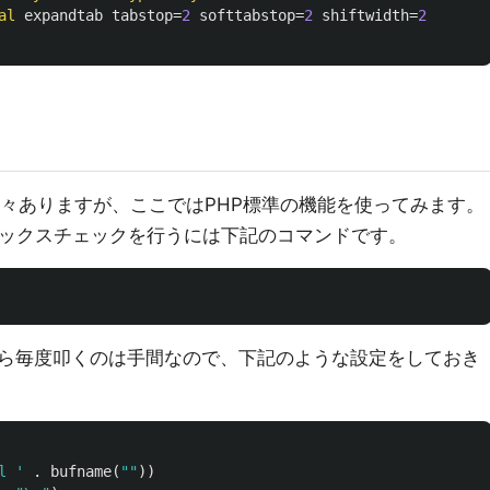
al
expandtab
tabstop
=
2
softtabstop
=
2
shiftwidth
=
2
々ありますが、ここではPHP標準の機能を使ってみます。
タックスチェックを行うには下記のコマンドです。
ら毎度叩くのは手間なので、下記のような設定をしておき
l '
.
bufname
(
""
))