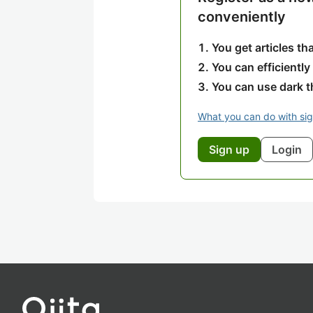
conveniently
You get articles t
You can efficiently
You can use dark 
What you can do with si
Sign up
Login