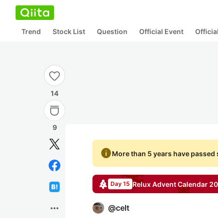
Trend
Stock List
Question
Official Event
Offici
14
9
info
More than 5 years have passed s
Relux
Advent Calendar
20
Day 15
more_horiz
@
celt