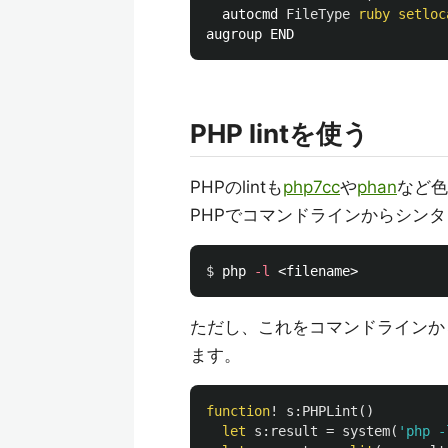
  autocmd 
FileType
ruby
setloc
PHP lintを使う
PHPのlintも
php7cc
や
phan
など色
PHPでコマンドラインからシン
$ 
php 
-l
ただし、これをコマンドラインか
ます。
function
!
s:PHPLint
()
let
s:result
=
system
(
'php -