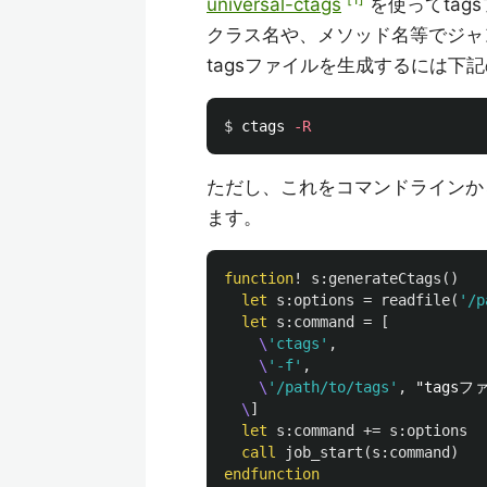
universal-ctags
を使ってtag
クラス名や、メソッド名等でジャ
tagsファイルを生成するには下
$ 
ctags 
-R
ただし、これをコマンドラインか
ます。
function
!
s:generateCtags
()
let
s:options
=
readfile
(
'/p
let
s:command
=
[
    \
'ctags'
,
    \
'-f'
,
    \
'/path/to/tags'
,
  \
]
let
s:command
+=
s:options
call
job_start
(
s:command
)
endfunction