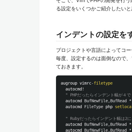
そこで、VimでPHPの開発を
る設定をいくつかご紹介したいと
インデントの設定を
プロジェクトや言語によってコー
毎度、設定するのは面倒なので、
ておきます。
augroup vimrc
-
filetype
  autocmd
!
" PHPだったらインデント幅が４で
  autocmd 
BufNewFile
,
BufRead
 *
  autocmd 
FileType
 php 
setloca
" Rubyだったらインデント幅は2
  autocmd 
BufNewFile
,
BufRead
 *
  autocmd 
BufNewFile
,
BufRead
 *