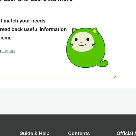
hat match your needs
 read back useful information
theme
gning up
Guide & Help
Contents
Official