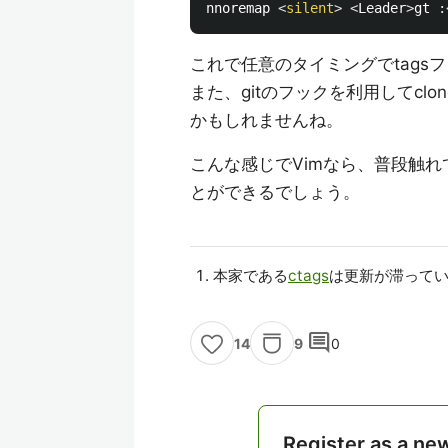
nnoremap 
<
silent
>
<
Leader
>
gt 
:
これで任意のタイミングでtags
また、gitのフックを利用してc
かもしれませんね。
こんな感じでVimなら、普段触
とができるでしょう。
本家である
ctags
は更新が滞っている
comment
9
0
14
Register as a ne