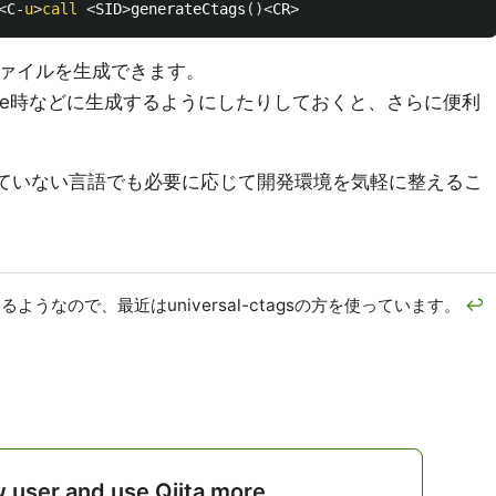
<
C
-
u
>
call
<
SID
>
generateCtags
()<
CR
>
ファイルを生成できます。
lone時などに生成するようにしたりしておくと、さらに便利
れていない言語でも必要に応じて開発環境を気軽に整えるこ
ようなので、最近はuniversal-ctagsの方を使っています。
↩
w user and use Qiita more