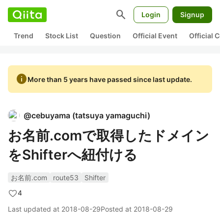
search
Login
Signup
Trend
Stock List
Question
Official Event
Official
info
More than 5 years have passed since last update.
@
cebuyama
(
tatsuya yamaguchi
)
お名前.comで取得したドメイン
をShifterへ紐付ける
お名前.com
route53
Shifter
4
Last updated at
2018-08-29
Posted at
2018-08-29