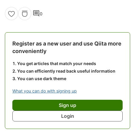
comment
0
Register as a new user and use Qiita more
conveniently
You get articles that match your needs
You can efficiently read back useful information
You can use dark theme
What you can do with signing up
Sign up
Login