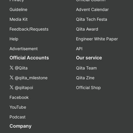
Guideline
Advent Calendar
Media Kit
Qiita Tech Festa
Feedback/Requests
Qiita Award
Help
Engineer White Paper
Advertisement
API
Official Accounts
Our service
@Qiita
Qiita Team
@qiita_milestone
Qiita Zine
@qiitapoi
Official Shop
Facebook
YouTube
Podcast
Company