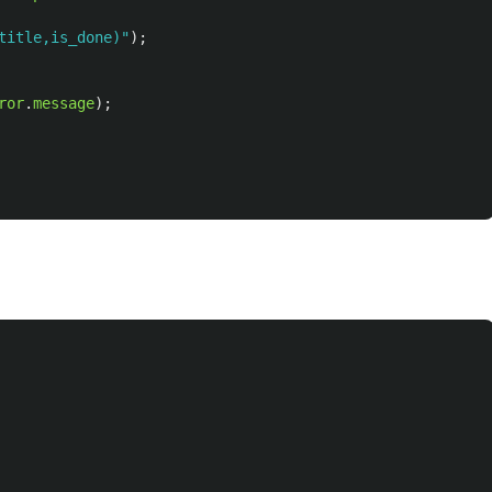
title,is_done)
"
);
ror
.
message
);