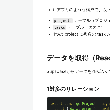
Todoアプリのような構成で、
テーブル（プロジ
projects
テーブル（タスク）
tasks
1つの project に複数の ta
データを取得（React 
Supabaseからデータを読み
1対多のリレーション
export
const
getProject
=
asyn
const
{
data
,
error
}
=
awai