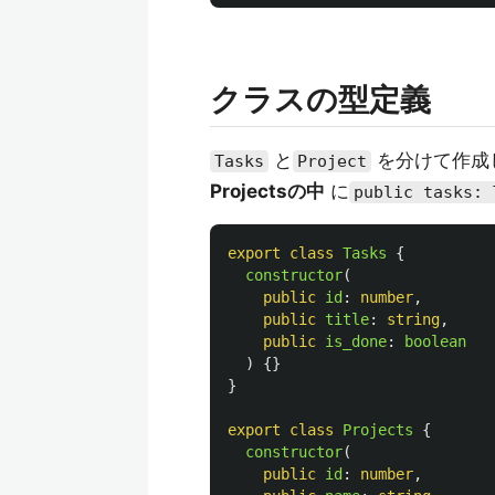
クラスの型定義
と
を分けて作成
Tasks
Project
Projectsの中
に
public tasks: 
export
class
Tasks
{
constructor
(
public
id
:
number
,
public
title
:
string
,
public
is_done
:
boolean
)
{}
}
export
class
Projects
{
constructor
(
public
id
:
number
,