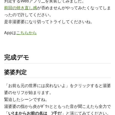
判定するWebアプリ__を実装してみました。
前回の焼き直し感
が否めませんがやってみたくなってしま
ったので許してください。
是非湯婆婆になり切ってトライしてくださいね。
Appは
こちらから
完成デモ
婆婆判定
「お前も元の世界には戻れないよ」をクリックすると湯婆
婆のセリフが始まります。
緊迫したシーンですね。
湯婆婆の指から炎がﾎﾞｳｯとともった音が聞こえたら全力で
「
いﾋまからお前の名は ﾝ千だ
」と演じてみてください。