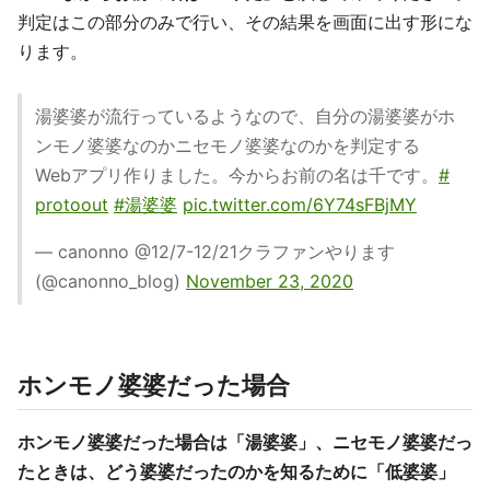
判定はこの部分のみで行い、その結果を画面に出す形にな
ります。
湯婆婆が流行っているようなので、自分の湯婆婆がホ
ンモノ婆婆なのかニセモノ婆婆なのかを判定する
Webアプリ作りました。今からお前の名は千です。
#
protoout
#湯婆婆
pic.twitter.com/6Y74sFBjMY
— canonno @12/7-12/21クラファンやります
(@canonno_blog)
November 23, 2020
ホンモノ婆婆だった場合
ホンモノ婆婆だった場合は「湯婆婆」、ニセモノ婆婆だっ
たときは、どう婆婆だったのかを知るために「低婆婆」