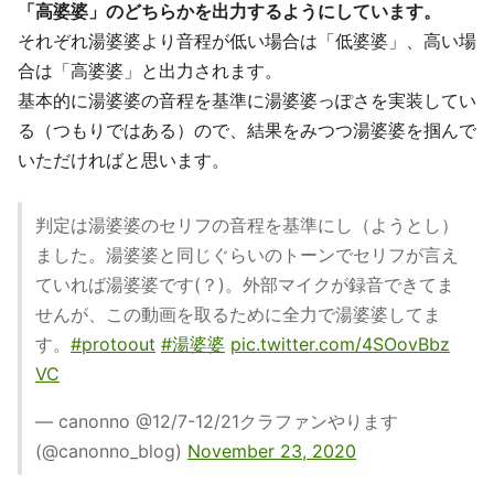
「高婆婆」のどちらかを出力するようにしています。
それぞれ湯婆婆より音程が低い場合は「低婆婆」、高い場
合は「高婆婆」と出力されます。
基本的に湯婆婆の音程を基準に湯婆婆っぽさを実装してい
る（つもりではある）ので、結果をみつつ湯婆婆を掴んで
いただければと思います。
判定は湯婆婆のセリフの音程を基準にし（ようとし）
ました。湯婆婆と同じぐらいのトーンでセリフが言え
ていれば湯婆婆です(？)。外部マイクが録音できてま
せんが、この動画を取るために全力で湯婆婆してま
す。
#protoout
#湯婆婆
pic.twitter.com/4SOovBbz
VC
— canonno @12/7-12/21クラファンやります
(@canonno_blog)
November 23, 2020