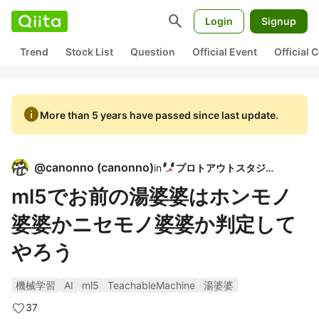
search
Login
Signup
Trend
Stock List
Question
Official Event
Official
info
More than 5 years have passed since last update.
@
canonno
(
canonno
)
in
プロトアウトスタジオ
ml5でお前の湯婆婆はホンモノ
婆婆かニセモノ婆婆か判定して
やろう
機械学習
AI
ml5
TeachableMachine
湯婆婆
37