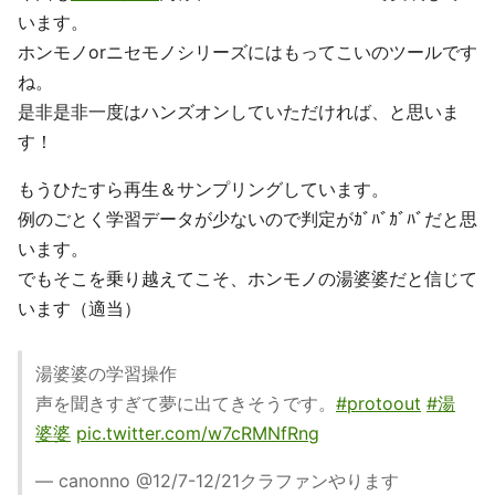
います。
ホンモノorニセモノシリーズにはもってこいのツールです
ね。
是非是非一度はハンズオンしていただければ、と思いま
す！
もうひたすら再生＆サンプリングしています。
例のごとく学習データが少ないので判定がｶﾞﾊﾞｶﾞﾊﾞだと思
います。
でもそこを乗り越えてこそ、ホンモノの湯婆婆だと信じて
います（適当）
湯婆婆の学習操作
声を聞きすぎて夢に出てきそうです。
#protoout
#湯
婆婆
pic.twitter.com/w7cRMNfRng
— canonno @12/7-12/21クラファンやります