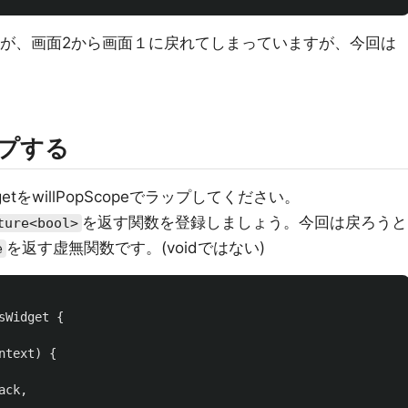
んが、画面2から画面１に戻れてしまっていますが、今回は
ラップする
tをwillPopScopeでラップしてください。
を返す関数を登録しましょう。今回は戻ろうと
ture<bool>
を返す虚無関数です。(voidではない)
e
sWidget
{
ntext
)
{
ack
,