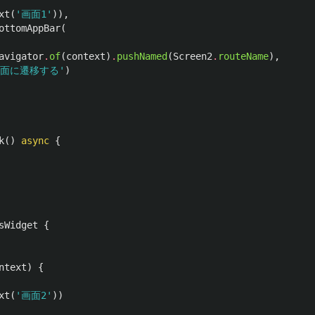
xt
(
'画面1'
)),
ottomAppBar
(
avigator
.
of
(
context
)
.
pushNamed
(
Screen2
.
routeName
),
画面に遷移する'
)
k
()
async
{
sWidget
{
ntext
)
{
xt
(
'画面2'
))