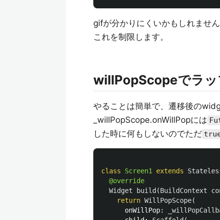
gifが分かりにくいかもしれませ
これを制限します。
willPopScopeで
やることは簡単で、遷移後のwidge
_willPopScope.onWillPopには
Fu
した時に何もしないのでただ
tru
class
Screen1
extends
Stateles
@override
Widget
build
(
BuildContext
co
return
WillPopScope
(
onWillPop:
_willPopCallb