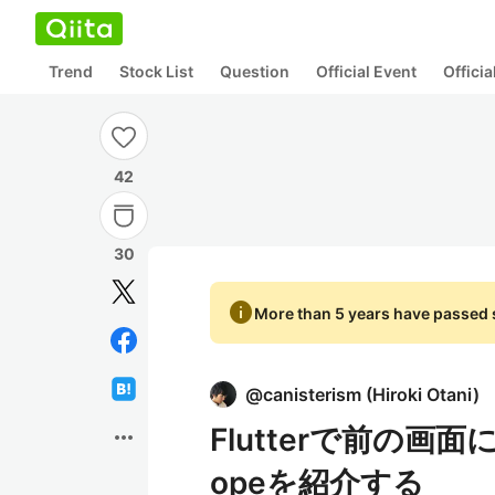
Trend
Stock List
Question
Official Event
Offici
42
30
info
More than 5 years have passed s
@
canisterism
(
Hiroki Otani
)
Flutterで前の画面
more_horiz
opeを紹介する