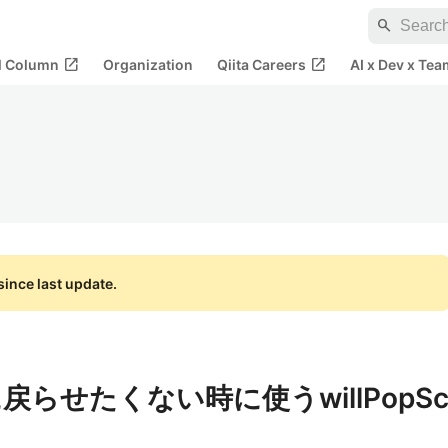
search
open_in_new
open_in_new
al Column
Organization
Qiita Careers
AI x Dev x Tea
ince last update.
に戻らせたくない時に使うwillPopS