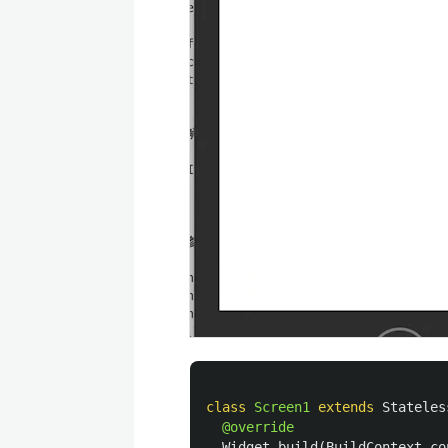
class
Screen1
extends
Stateles
@override
Widget
build
(
BuildContext
co