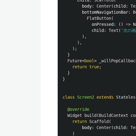
child:
Scaffold
(
body:
Center
(
child:
Te
bottomNavigationBar:
B
FlatButton
(
onPressed:
()
=
>
N
child:
Text
(
'次の
),
),
);
}
Future
<
bool
>
_willPopCallbac
return
true
;
}
}
class
Screen2
extends
Stateles
@override
Widget
build
(
BuildContext
co
return
Scaffold
(
body:
Center
(
child:
Te
)