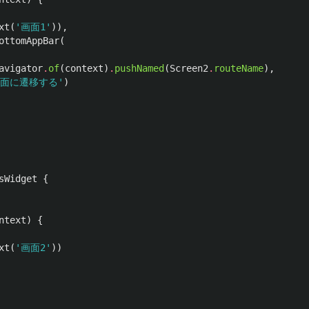
xt
(
'画面1'
)),
ottomAppBar
(
avigator
.
of
(
context
)
.
pushNamed
(
Screen2
.
routeName
),
画面に遷移する'
)
sWidget
{
ntext
)
{
xt
(
'画面2'
))