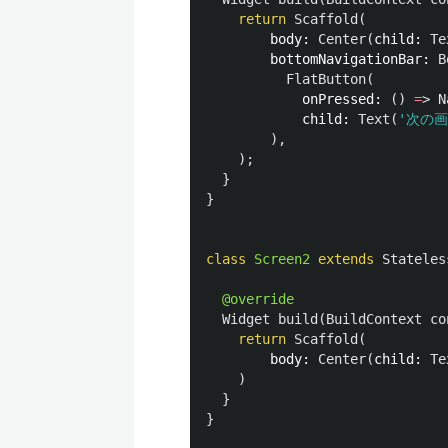
return
Scaffold
(
body:
Center
(
child:
Te
bottomNavigationBar:
B
FlatButton
(
onPressed:
()
=
>
N
child:
Text
(
'次の
),
);
}
}
class
Screen2
extends
Stateles
@override
Widget
build
(
BuildContext
co
return
Scaffold
(
body:
Center
(
child:
Te
)
}
}