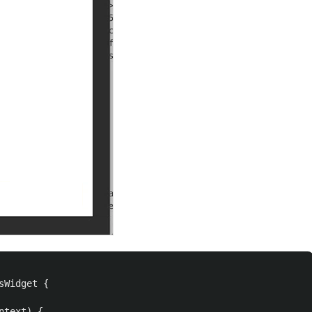
sWidget
{
ntext
)
{