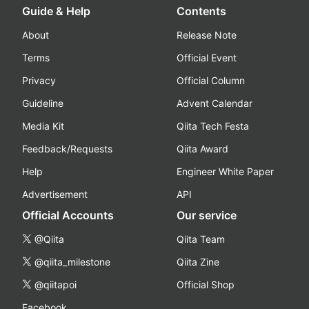
Guide & Help
Contents
About
Release Note
Terms
Official Event
Privacy
Official Column
Guideline
Advent Calendar
Media Kit
Qiita Tech Festa
Feedback/Requests
Qiita Award
Help
Engineer White Paper
Advertisement
API
Official Accounts
Our service
@Qiita
Qiita Team
@qiita_milestone
Qiita Zine
@qiitapoi
Official Shop
Facebook