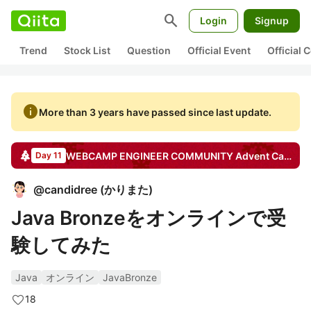
search
Login
Signup
Trend
Stock List
Question
Official Event
Official
info
More than 3 years have passed since last update.
WEBCAMP ENGINEER COMMUNITY
Advent Calendar
Day 11
@
candidree
(
かりまた
)
Java Bronzeをオンラインで受
験してみた
Java
オンライン
JavaBronze
18