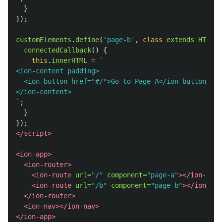
}
});
customElements
.
define
(
'
page-b
'
,
class
extends
HTMLEl
connectedCallback
()
{
this
.
innerHTML
=
`

<ion-content padding>

  <ion-button href="#/">Go to Page-A</ion-button>

</ion-content>

`
;
}
});
</script>
<ion-app>
<ion-router>
<ion-route
url=
"/"
component=
"page-a"
></ion-rout
<ion-route
url=
"/b"
component=
"page-b"
></ion-rou
</ion-router>
<ion-nav></ion-nav>
</ion-app>