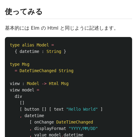
使ってみる
基本的には Elm の Html と同じように記述します。
type
alias
Model
=
{
datetime
:
String
}
type
Msg
=
DateTimeChanged
String
view
:
Model
->
Html
Msg
view
model
=
div
[]
[
button
[]
[
text
"
Hello World"
]
,
datetime
[
onChange
DateTimeChanged
,
displayFormat
"
YYYY/MM/DD"
,
value
model
.
datetime