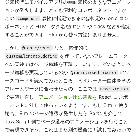
ジ遷移時にモバイルアプリの画面遷移のようなアニメーシ
ョンが発火します。とても便利なコンポーネントですが、
この
属性に指定できるのは特定の Ionic コン
component
ポーネントと HTML タグ名だけで id や class などを指定
することができず、Elm から使う方法はありません。
しかし
など、内部的に
@ionic/react
を使っていないフレームワーク
customElements.define
への実装ではページ遷移を実現しています。どのようにペ
ージ遷移を実現しているのか
のソ
@ionic/react-router
ースコードを読んでみたところ、まずルーター自体をその
フレームワークに合わせたもの、ここでは
react-router
で実装し直し、
アニメーション用の関数
を React コンポ
ーネントに対して使っているようです。もし Elm で使う
場合、Elm のページ遷移が発生したら Ports を介して
JavaScript 側でページ遷移のアニメーションを行うこと
で実現できそう。これはまた別の機会に！試してみたいで