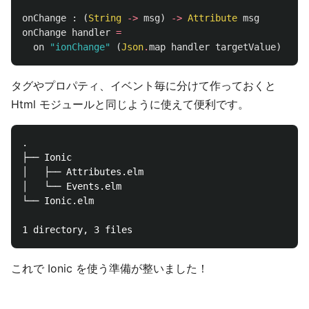
onChange
:
(
String
->
msg
)
->
Attribute
msg
onChange
handler
=
on
"
ionChange"
(
Json
.
map
handler
targetValue
)
タグやプロパティ、イベント毎に分けて作っておくと
Html モジュールと同じように使えて便利です。
.

├── Ionic

│   ├── Attributes.elm

│   └── Events.elm

└── Ionic.elm

これで Ionic を使う準備が整いました！