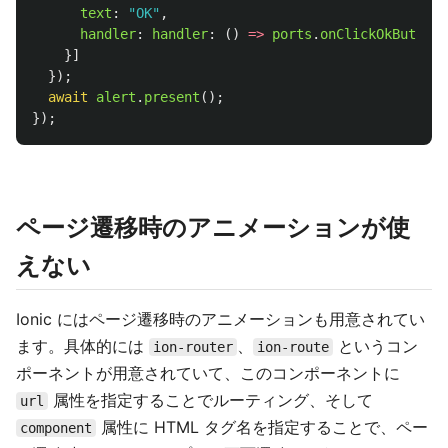
text
:
"
OK
"
,
handler
:
handler
:
()
=>
ports
.
onClickOkButton
.
}]
});
await
alert
.
present
();
});
ページ遷移時のアニメーションが使
えない
Ionic にはページ遷移時のアニメーションも用意されてい
ます。具体的には
、
というコン
ion-router
ion-route
ポーネントが用意されていて、このコンポーネントに
属性を指定することでルーティング、そして
url
属性に HTML タグ名を指定することで、ペー
component