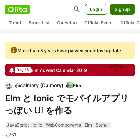
search
Login
Signup
Trend
Stock List
Question
Official Event
Official
info
More than 5 years have passed since last update.
Elm
Advent Calendar
2019
Day 15
@
calmery
(
Calmery
)
in
Elm-jp
Elm と Ionic でモバイルアプリ
っぽい UI を作る
JavaScript
ionic
WebComponents
Elm
Stencil
31