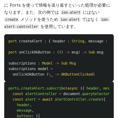
に Ports を使って情報を送り返すといった処理が必要に
なります。また、次の例では
にはない
ion-alert
メソッドを使うため
ではなく
create
ion-alert
ion-
を使用しています。
alert-controller
port
createAlert
:
{
header
:
String
,
message
:
Stri
port
onClickOkButton
:
(()
->
msg
)
->
Sub
msg
subscriptions
:
Model
->
Sub
Msg
subscriptions
model
=
onClickOkButton
(
\
_
->
OKButtonClicked
)
ports
.
createAlert
.
subscribe
(
async 
({
header
,
message
const
alertController
=
document
.
querySelector
(
"
io
const
alert
=
await
alertController
.
create
({
header
,
message
,
buttons
:
[{