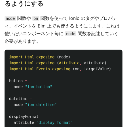
るようにする
関数や
関数を使って Ionic のタグやプロパテ
node
on
ィ、イベントを Elm 上でも使えるようにします。これは
使いたいコンポーネント毎に
関数を記述していく
node
必要があります。
import
Html
exposing
(
node
)
import
Html
exposing
(
Attribute
,
attribute
)
import
Html
.
Events
exposing
(
on
,
targetValue
)
button
=
node
"
ion-button"
datetime
=
node
"
ion-datetime"
displayFormat
=
attribute
"
display-format"