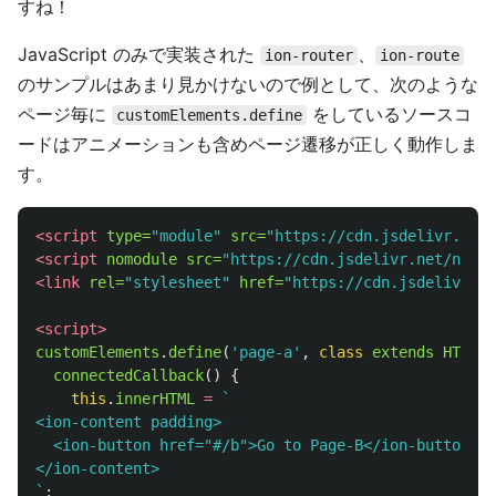
すね！
JavaScript のみで実装された
、
ion-router
ion-route
のサンプルはあまり見かけないので例として、次のような
ページ毎に
をしているソースコ
customElements.define
ードはアニメーションも含めページ遷移が正しく動作しま
す。
<script 
type=
"module"
src=
"https://cdn.jsdelivr.net/
<script 
nomodule
src=
"https://cdn.jsdelivr.net/npm/@
<link
rel=
"stylesheet"
href=
"https://cdn.jsdelivr.ne
<script>
customElements
.
define
(
'
page-a
'
,
class
extends
HTMLEl
connectedCallback
()
{
this
.
innerHTML
=
`

<ion-content padding>

  <ion-button href="#/b">Go to Page-B</ion-button>

</ion-content>

`
;