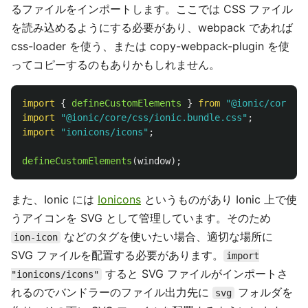
るファイルをインポートします。ここでは CSS ファイル
を読み込めるようにする必要があり、webpack であれば
css-loader を使う、または copy-webpack-plugin を使
ってコピーするのもありかもしれません。
import
{
defineCustomElements
}
from
"
@ionic/core/lo
import
"
@ionic/core/css/ionic.bundle.css
"
;
import
"
ionicons/icons
"
;
defineCustomElements
(
window
);
また、Ionic には
Ionicons
というものがあり Ionic 上で使
うアイコンを SVG として管理しています。そのため
などのタグを使いたい場合、適切な場所に
ion-icon
SVG ファイルを配置する必要があります。
import
すると SVG ファイルがインポートさ
"ionicons/icons"
れるのでバンドラーのファイル出力先に
フォルダを
svg