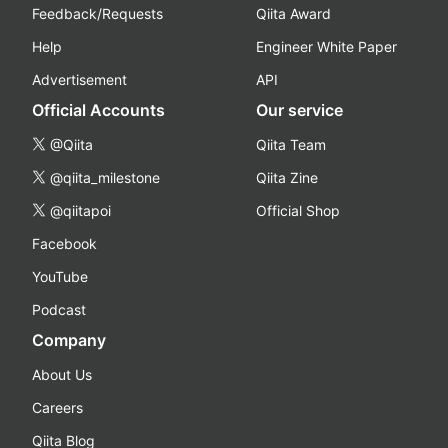
Feedback/Requests
Qiita Award
Help
Engineer White Paper
Advertisement
API
Official Accounts
Our service
@Qiita
Qiita Team
@qiita_milestone
Qiita Zine
@qiitapoi
Official Shop
Facebook
YouTube
Podcast
Company
About Us
Careers
Qiita Blog