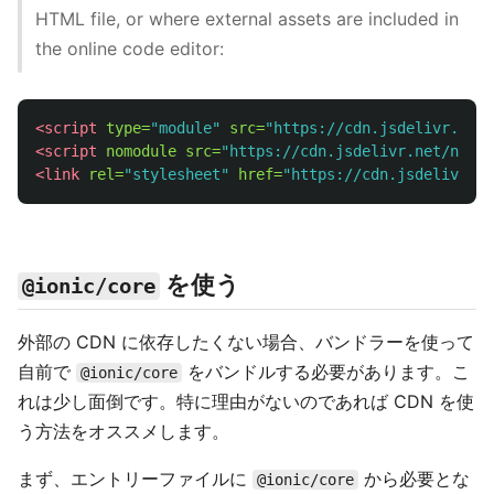
HTML file, or where external assets are included in
the online code editor:
<script 
type=
"module"
src=
"https://cdn.jsdelivr.net/
<script 
nomodule
src=
"https://cdn.jsdelivr.net/npm/@
<link
rel=
"stylesheet"
href=
"https://cdn.jsdelivr.ne
を使う
@ionic/core
外部の CDN に依存したくない場合、バンドラーを使って
自前で
をバンドルする必要があります。こ
@ionic/core
れは少し面倒です。特に理由がないのであれば CDN を使
う方法をオススメします。
まず、エントリーファイルに
から必要とな
@ionic/core