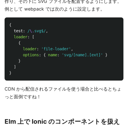
作り、その下に SVG ファイルを配置するようにします。
例として webpack では次のように設定します。
{
test
:
/
\.
svg$/
,
loader
:
[
{
loader
:
'
file-loader
'
,
options
:
{
name
:
'
svg/[name].[ext]
'
}
}
]
}
CDN から配信されるファイルを使う場合と比べるとちょ
っと面倒ですね！
Elm 上で Ionic のコンポーネントを扱え