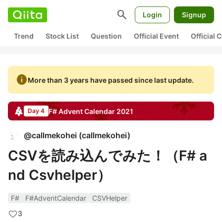
search
Login
Signup
Trend
Stock List
Question
Official Event
Official
info
More than 3 years have passed since last update.
F#
Advent Calendar
2021
Day 4
@
callmekohei
(
callmekohei
)
CSVを読み込んでみた！（F# a
nd Csvhelper）
F#
F#AdventCalendar
CSVHelper
3