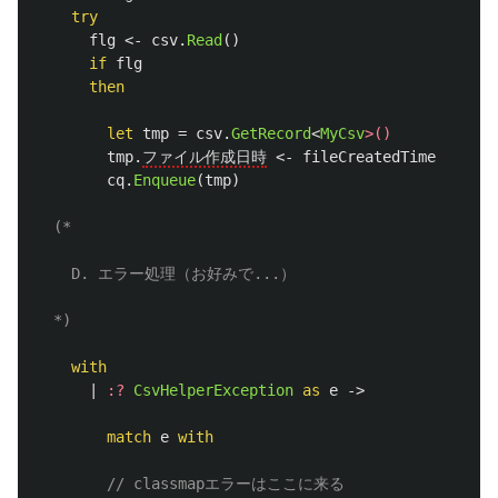
try
flg
<-
csv
.
Read
()
if
flg
then
let
tmp
=
csv
.
GetRecord
<
MyCsv
>()
tmp
.
ファイル作成日時
<-
fileCreatedTime
cq
.
Enqueue
(
tmp
)
(*

    D. エラー処理（お好みで...）

  *)
with
|
:?
CsvHelperException
as
e
->
match
e
with
// classmapエラーはここに来る