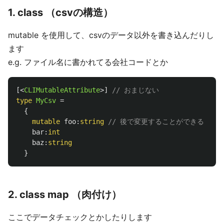
1. class （csvの構造）
mutable を使用して、csvのデータ以外を書き込んだりし
ます
e.g. ファイル名に書かれてる会社コードとか
[<
CLIMutableAttribute
>]
// おまじない
type
MyCsv
=
{
mutable
foo
:
string
// 後で変更することができる
bar
:
int
baz
:
string
}
2. class map （肉付け）
ここでデータチェックとかしたりします