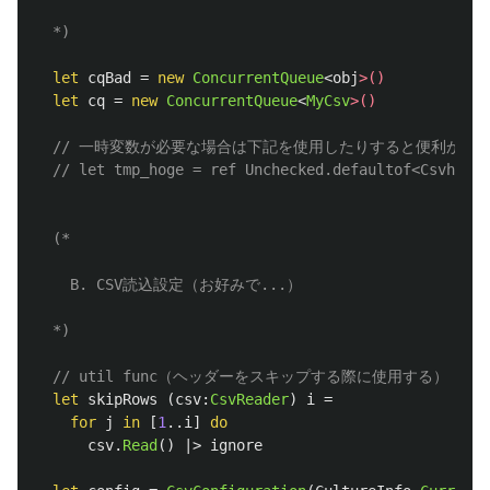
  *)
let
cqBad
=
new
ConcurrentQueue
<
obj
>()
let
cq
=
new
ConcurrentQueue
<
MyCsv
>()
// 一時変数が必要な場合は下記を使用したりすると便利かも..
// let tmp_hoge = ref Unchecked.defaultof<Csvhoge>
(*

    B. CSV読込設定（お好みで...）

  *)
// util func（ヘッダーをスキップする際に使用する）
let
skipRows
(
csv
:
CsvReader
)
i
=
for
j
in
[
1
..
i
]
do
csv
.
Read
()
|>
ignore