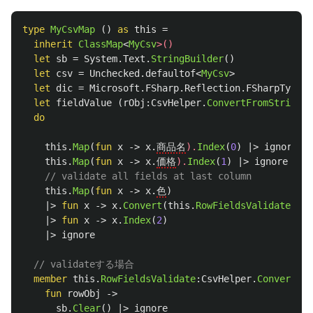
type
MyCsvMap
()
as
this
=
inherit
ClassMap
<
MyCsv
>()
let
sb
=
System
.
Text
.
StringBuilder
()
let
csv
=
Unchecked
.
defaultof
<
MyCsv
>
let
dic
=
Microsoft
.
FSharp
.
Reflection
.
FSharpType
.
G
let
fieldValue
(
rObj
:
CsvHelper
.
ConvertFromStringAr
do
this
.
Map
(
fun
x
->
x
.
商品名
).
Index
(
0
)
|>
ignore
this
.
Map
(
fun
x
->
x
.
価格
).
Index
(
1
)
|>
ignore
// validate all fields at last column
this
.
Map
(
fun
x
->
x
.
色
)
|>
fun
x
->
x
.
Convert
(
this
.
RowFieldsValidate
)
|>
fun
x
->
x
.
Index
(
2
)
|>
ignore
// validateする場合
member
this
.
RowFieldsValidate
:
CsvHelper
.
ConvertFro
fun
rowObj
->
sb
.
Clear
()
|>
ignore