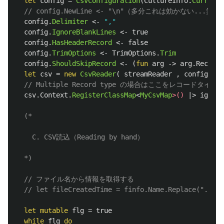
let
config
=
CsvConfiguration
(
CultureInfo
.
CurrentC
// config.NewLine <- "\n"（多分これは効かない...笑）
config
.
Delimiter
<-
","
config
.
IgnoreBlankLines
<-
true
config
.
HasHeaderRecord
<-
false
config
.
TrimOptions
<-
TrimOptions
.
Trim
config
.
ShouldSkipRecord
<-
(
fun
arg
->
arg
.
Record
.
let
csv
=
new
CsvReader
(
streamReader
,
config
)
// Multiple Record type の場合はここをレコードタイプ毎に
csv
.
Context
.
RegisterClassMap
<
MyCsvMap
>()
|>
ignore
(*

    C. CSV読込（Reading by hand）

  *)
// ファイル名から情報を取得する
// let fileCreatedTime = finfo.Name.Replace(".zip"
let
mutable
flg
=
true
while
flg
do