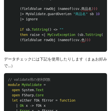
(
fieldValue
rowObj
(
nameof
(
csv
.
商品名
)))
|>
MyValidate
.
guardOverLen
"商品名"
sb
10
|>
ignore
if
sb
.
ToString
()
<>
""
then
raise
<|
MyCsvException
(
sb
.
ToString
()
)
(
fieldValue
rowObj
(
nameof
(
csv
.
色
)))
データチェックには下記を使用したりします（まぁお好み
で...）
// validate用の便利関数
module
MyValidate
=
open
System
.
Text
open
FSharp
.
Core
let
either
fOk
fError
=
function
|
Ok
x
->
fOk
x
|
Error
x
->
fError
x