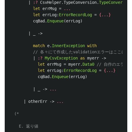
|
:?
CsvHelper
.
TypeConversion
.
TypeConverterE
let
errMsg
=
...
let
errLog
:
ErrorRecordLog
=
{...}
cqBad
.
Enqueue
(
errLog
)
|
_
->
match
e
.
InnerException
with
// 各々にて作成したvalidationエラーはここに来
|
:?
MyCsvException
as
myerr
->
let
errMsg
=
myerr
.
Data0
// 自作のエラー
let
errLog
:
ErrorRecordLog
=
{...}
cqBad
.
Enqueue
(
errLog
)
|
_
->
...
|
otherErr
->
...
(*

    E. 返り値
