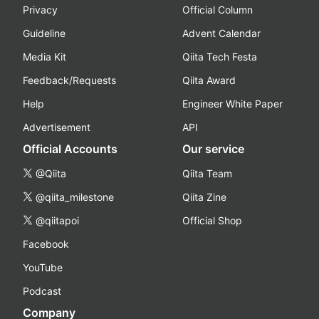
Privacy
Official Column
Guideline
Advent Calendar
Media Kit
Qiita Tech Festa
Feedback/Requests
Qiita Award
Help
Engineer White Paper
Advertisement
API
Official Accounts
Our service
@Qiita
Qiita Team
@qiita_milestone
Qiita Zine
@qiitapoi
Official Shop
Facebook
YouTube
Podcast
Company