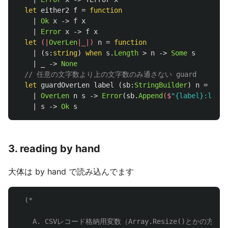
let
either2
f
=
function
|
Ok
x
->
f
x
|
Error
x
->
f
x
let
(|
OverLen
|_|)
n
=
function
|
(
s
:
string
)
when
s
.
Length
>
n
->
Some
s
|
_
->
None
// 任意の文字数より上の文字数のみ通さない guard
let
guardOverLen
label
(
sb
:
StringBuilder
)
n
=
func
|
OverLen
n
s
->
Error
(
sb
.
Append
($
"{label}:lette
|
s
->
Ok
s
3. reading by hand
大体は by hand で読み込んでます
(*

    A. CSVレコード格納用変数（Array.Resize()とかの方