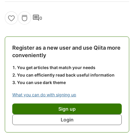
comment
0
Register as a new user and use Qiita more
conveniently
You get articles that match your needs
You can efficiently read back useful information
You can use dark theme
What you can do with signing up
Sign up
Login