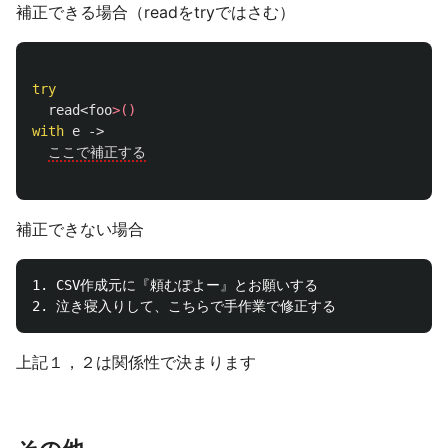
補正できる場合（readをtryではさむ）
try
read
<
foo
>()
with
e
->
ここで補正する
補正できない場合
1. CSV作成元に『頼むぽよー』とお願いする

上記１，２は関係性で決まります