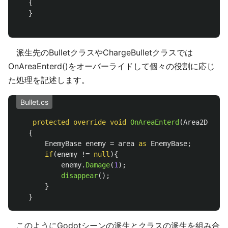
{
}
派生先のBulletクラスやChargeBulletクラスでは
OnAreaEnterd()をオーバーライドして個々の役割に応じ
た処理を記述します。
Bullet.cs
protected
override
void
OnAreaEnterd
(
Area2D
area
{
EnemyBase
enemy
=
area
as
EnemyBase
;
if
(
enemy
!=
null
){
enemy
.
Damage
(
1
);
disappear
();
}
}
このようにGodotシーンの派生とクラスの派生を組み合