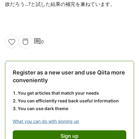
故だろう...?と試した結果の補完を兼ねています。
comment
0
Register as a new user and use Qiita more
conveniently
You get articles that match your needs
You can efficiently read back useful information
You can use dark theme
What you can do with signing up
Sign up