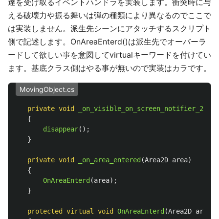
達を受け取るイベントハンドラを実装します。衝突時に与
える破壊力や振る舞いは弾の種類により異なるのでここで
は実装しません。派生先シーンにアタッチするスクリプト
側で記述します。OnAreaEnterd()は派生先でオーバーラ
ードして欲しい事を意図してvirtualキーワードを付けてい
ます。基底クラス側はやる事が無いので実装はカラです。
MovingObject.cs
private
void
_on_visible_on_screen_notifier_2d_sc
{
disappear
();
}
private
void
_on_area_entered
(
Area2D
area
)
{
OnAreaEnterd
(
area
);
}
protected
virtual
void
OnAreaEnterd
(
Area2D
area
)