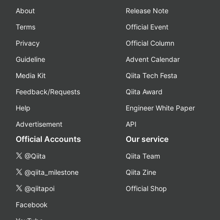
About
Release Note
Terms
Official Event
Privacy
Official Column
Guideline
Advent Calendar
Media Kit
Qiita Tech Festa
Feedback/Requests
Qiita Award
Help
Engineer White Paper
Advertisement
API
Official Accounts
Our service
@Qiita
Qiita Team
@qiita_milestone
Qiita Zine
@qiitapoi
Official Shop
Facebook