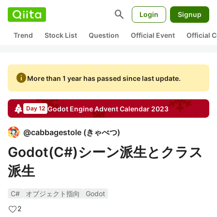
search
Login
Signup
Trend
Stock List
Question
Official Event
Official
info
More than 1 year has passed since last update.
Godot Engine
Advent Calendar
2023
Day 12
@
cabbagestole
(
きゃべつ
)
Godot(C#)シーン派生とクラス
派生
C#
オブジェクト指向
Godot
2