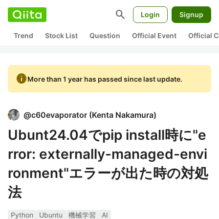
search
Login
Signup
Trend
Stock List
Question
Official Event
Official
info
More than 1 year has passed since last update.
@
c60evaporator
(
Kenta Nakamura
)
Ubunt24.04でpip install時に"e
rror: externally-managed-envi
ronment"エラーが出た時の対処
法
Python
Ubuntu
機械学習
AI