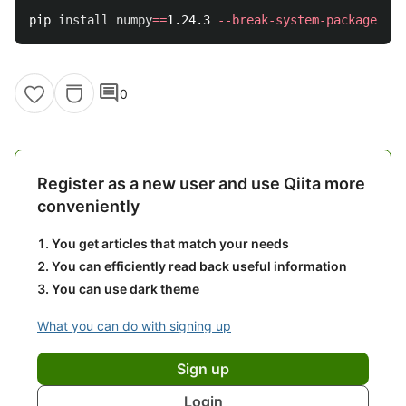
pip 
install 
numpy
==
1.24.3 
--break-system-packages
comment
0
Register as a new user and use Qiita more
conveniently
You get articles that match your needs
You can efficiently read back useful information
You can use dark theme
What you can do with signing up
Sign up
Login