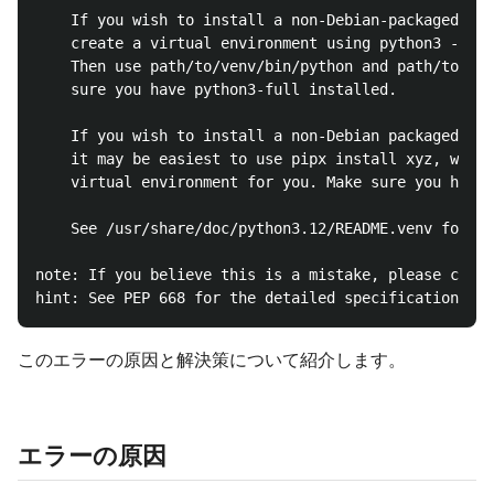
    If you wish to install a non-Debian-packaged Pyt
    create a virtual environment using python3 -m ve
    Then use path/to/venv/bin/python and path/to/ven
    sure you have python3-full installed.

    If you wish to install a non-Debian packaged Pyt
    it may be easiest to use pipx install xyz, which
    virtual environment for you. Make sure you have 
    See /usr/share/doc/python3.12/README.venv for mo
note: If you believe this is a mistake, please conta
このエラーの原因と解決策について紹介します。
エラーの原因