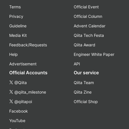
Terms
Official Event
Privacy
Official Column
Guideline
Advent Calendar
Media Kit
Qiita Tech Festa
Feedback/Requests
Qiita Award
Help
Engineer White Paper
Advertisement
API
Official Accounts
Our service
@Qiita
Qiita Team
@qiita_milestone
Qiita Zine
@qiitapoi
Official Shop
Facebook
YouTube