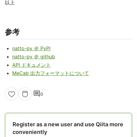
以上
参考
natto-py ＠ PyPI
natto-py ＠ github
API ドキュメント
MeCab 出力フォーマットについて
comment
0
Register as a new user and use Qiita more
conveniently