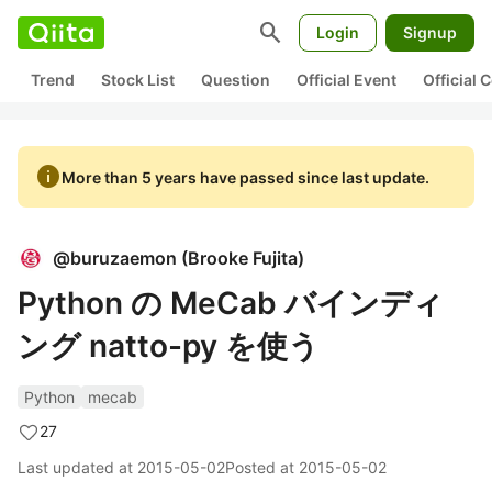
search
Login
Signup
Trend
Stock List
Question
Official Event
Official
info
More than 5 years have passed since last update.
@
buruzaemon
(
Brooke Fujita
)
Python の MeCab バインディ
ング natto-py を使う
Python
mecab
27
Last updated at
2015-05-02
Posted at
2015-05-02