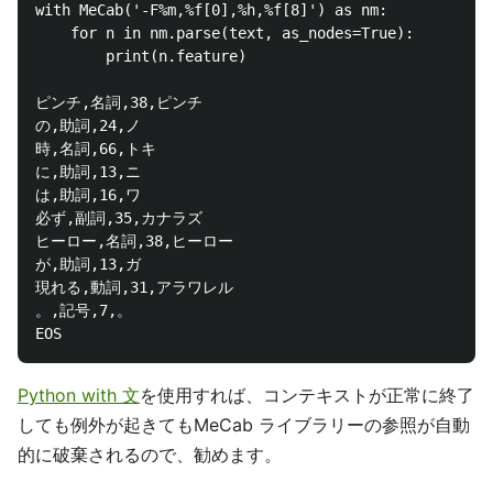
with MeCab('-F%m,%f[0],%h,%f[8]') as nm:

    for n in nm.parse(text, as_nodes=True):

        print(n.feature)

ピンチ,名詞,38,ピンチ

の,助詞,24,ノ

時,名詞,66,トキ

に,助詞,13,ニ

は,助詞,16,ワ

必ず,副詞,35,カナラズ

ヒーロー,名詞,38,ヒーロー

が,助詞,13,ガ

現れる,動詞,31,アラワレル

。,記号,7,。

Python with 文
を使用すれば、コンテキストが正常に終了
しても例外が起きてもMeCab ライブラリーの参照が自動
的に破棄されるので、勧めます。