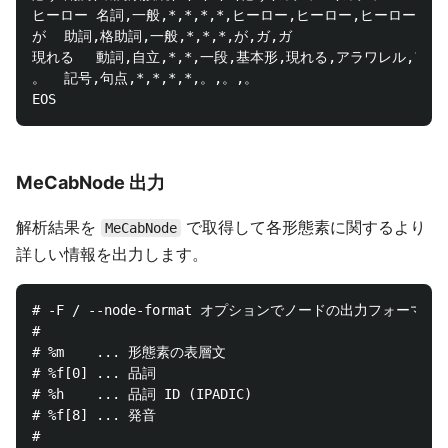
ヒーロー	名詞,一般,*,*,*,*,ヒーロー,ヒーロー,ヒーロー

が	助詞,格助詞,一般,*,*,*,が,ガ,ガ

現れる	動詞,自立,*,*,一段,基本形,現れる,アラワレル,アラワレル

。	記号,句点,*,*,*,*,。,。,。

MeCabNode 出力
解析結果を
で取得して各形態素に関するより
MeCabNode
詳しい情報を出力します。
# -F / --node-format オプションでノードの出力フォーマッ
#

# %m    ... 形態素の表層文

# %f[0] ... 品詞

# %h    ... 品詞 ID (IPADIC)

# %f[8] ... 発音

#  
