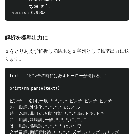
        charset=utf-8, 

        type=0>], 

解析を標準出力に
文をとりあえず解析して結果を文字列として標準出力に送
ります。
text = "ピンチの時には必ずヒーローが現れる。"

print(nm.parse(text))

ピンチ	名詞,一般,*,*,*,*,ピンチ,ピンチ,ピンチ

の	助詞,連体化,*,*,*,*,の,ノ,ノ

時	名詞,非自立,副詞可能,*,*,*,時,トキ,トキ

に	助詞,格助詞,一般,*,*,*,に,ニ,ニ

は	助詞,係助詞,*,*,*,*,は,ハ,ワ

必ず	副詞,助詞類接続,*,*,*,*,必ず,カナラズ,カナラズ
