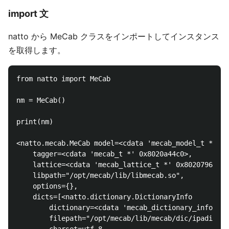
import 文
natto から MeCab クラスをインポートしてインスタンス
を取得します。
from natto import MeCab

nm = MeCab()

print(nm)

<natto.mecab.MeCab model=<cdata 'mecab_model_t *' 0x
    tagger=<cdata 'mecab_t *' 0x8020a44c0>, 

    lattice=<cdata 'mecab_lattice_t *' 0x802079600>,
    libpath="/opt/mecab/lib/libmecab.so", 

    options={}, 

    dicts=[<natto.dictionary.DictionaryInfo 

        dictionary=<cdata 'mecab_dictionary_info_t *
        filepath="/opt/mecab/lib/mecab/dic/ipadic/sy