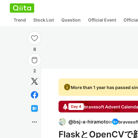
Trend
Stock List
Question
Official Event
Offici
8
2
info
More than 1 year has passed sin
bravesoft
Advent Calenda
Day 4
more_horiz
@
bsj-a-hiramoto
in
FlaskとOpen