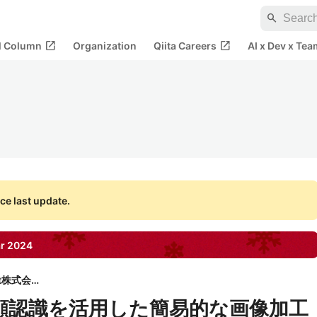
search
open_in_new
open_in_new
al Column
Organization
Qiita Careers
AI x Dev x Tea
ce last update.
r
2024
bravesoft株式会社
CVで顔認識を活用した簡易的な画像加工