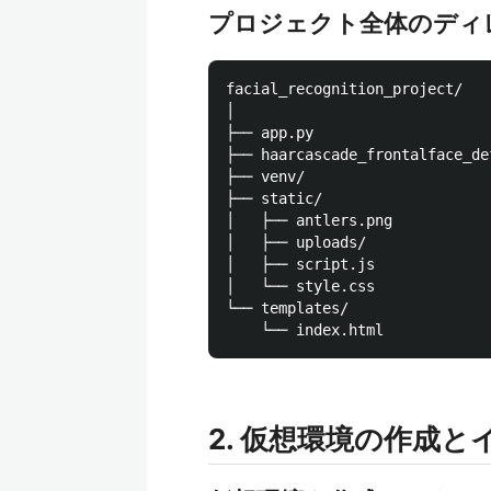
プロジェクト全体のディ
facial_recognition_project/

│

├── app.py

├── haarcascade_frontalface_def
├── venv/                

├── static/

│   ├── antlers.png

│   ├── uploads/

│   ├── script.js        

│   └── style.css        

└── templates/

2. 仮想環境の作成