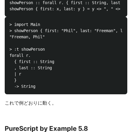
showPerson :: forall r. { first :: String, last :: S
> import Main

> showPerson { first: "Phil", last: "Freeman", locat
"Freeman, Phil"

> :t showPerson

forall r.

  { first :: String

  , last :: String

  | r

  }

これで例どおりに動く。
PureScript by Example 5.8