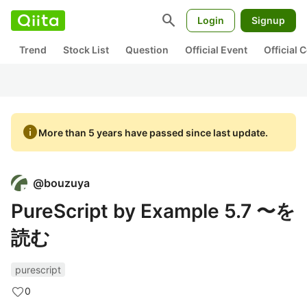
search
Login
Signup
Trend
Stock List
Question
Official Event
Official
info
More than 5 years have passed since last update.
@
bouzuya
PureScript by Example 5.7 〜を
読む
purescript
0