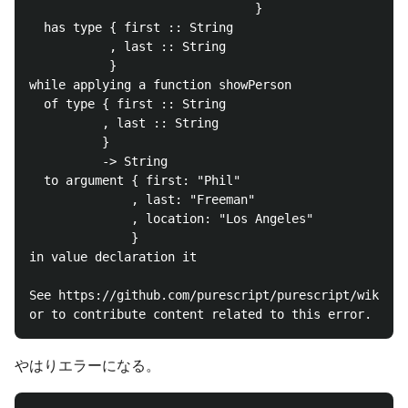
                               }

  has type { first :: String

           , last :: String

           }

while applying a function showPerson

  of type { first :: String

          , last :: String

          }

          -> String

  to argument { first: "Phil"

              , last: "Freeman"

              , location: "Los Angeles"

              }

in value declaration it

See https://github.com/purescript/purescript/wiki/Er
やはりエラーになる。