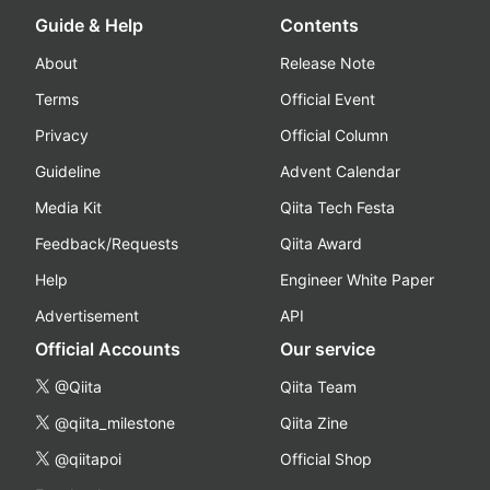
Guide & Help
Contents
About
Release Note
Terms
Official Event
Privacy
Official Column
Guideline
Advent Calendar
Media Kit
Qiita Tech Festa
Feedback/Requests
Qiita Award
Help
Engineer White Paper
Advertisement
API
Official Accounts
Our service
@Qiita
Qiita Team
@qiita_milestone
Qiita Zine
@qiitapoi
Official Shop