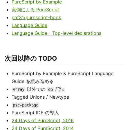
PureScript by Example
実例による PureScript
paf31/purescript-book
Language Guide
Language Guide - Top-level declarations
次回以降の TODO
PureScript by Example & PureScript Language
Guide を読み進める
以外での
記法
Array
do
Tagged Unions / Newtype
psc-package
PureScript IDE の導入
24 Days of PureScript, 2016
24 Days of PureScript, 2014