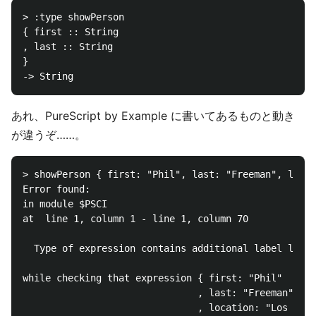
> :type showPerson

{ first :: String

, last :: String

}

あれ、PureScript by Example に書いてあるものと動き
が違うぞ……。
> showPerson { first: "Phil", last: "Freeman", locat
Error found:

in module $PSCI

at  line 1, column 1 - line 1, column 70

  Type of expression contains additional label locat
while checking that expression { first: "Phil"

                               , last: "Freeman"

                               , location: "Los Ange