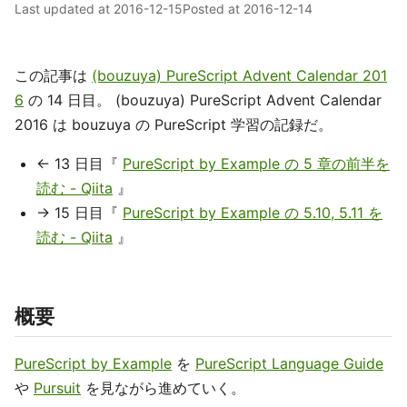
Last updated at
2016-12-15
Posted at
2016-12-14
この記事は
(bouzuya) PureScript Advent Calendar 201
6
の 14 日目。 (bouzuya) PureScript Advent Calendar
2016 は bouzuya の PureScript 学習の記録だ。
← 13 日目『
PureScript by Example の 5 章の前半を
読む - Qiita
』
→ 15 日目『
PureScript by Example の 5.10, 5.11 を
読む - Qiita
』
概要
PureScript by Example
を
PureScript Language Guide
や
Pursuit
を見ながら進めていく。