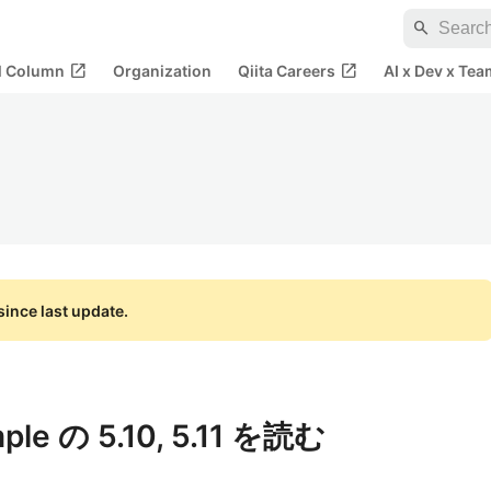
search
open_in_new
open_in_new
al Column
Organization
Qiita Careers
AI x Dev x Tea
ince last update.
mple の 5.10, 5.11 を読む