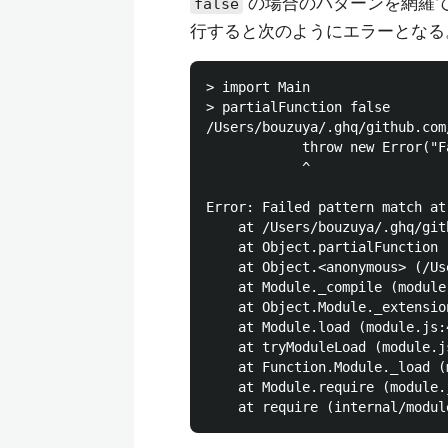
の場合のパターンを網羅
false
行すると次のようにエラーとなる
> import Main

> partialFunction false

/Users/bouzuya/.ghq/github.com
            throw new Error("F
            ^

Error: Failed pattern match at
    at /Users/bouzuya/.ghq/git
    at Object.partialFunction 
    at Object.<anonymous> (/Us
    at Module._compile (module
    at Object.Module._extensio
    at Module.load (module.js:4
    at tryModuleLoad (module.js
    at Function.Module._load (
    at Module.require (module.j