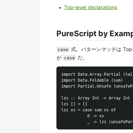
Top-level declarations
PureScript by Examp
式。パターンマッチは Top-l
case
が
だ。
case
import Data.Array.Partial (tail
import Data.Foldable (sum)

import Partial.Unsafe (unsafePa
lzs :: Array Int -> Array Int

lzs [] = []

lzs xs = case sum xs of

           0 -> xs
