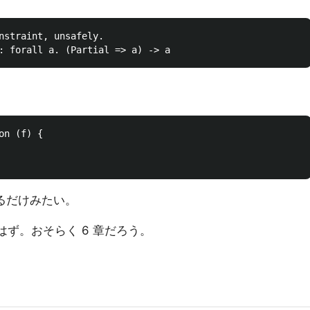
nstraint, unsafely.

n (f) {

るだけみたい。
ず。おそらく 6 章だろう。