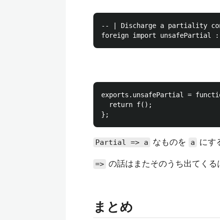
-- | Discharge a partiality co
exports.unsafePartial = functio
  return f();

なものを
にす
Partial => a
a
の話はまたそのうち出てくるは
=>
まとめ