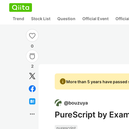
Trend
Stock List
Question
Official Event
Offici
0
2
info
More than 5 years have passed s
@
bouzuya
PureScript by Exa
more_horiz
purescript