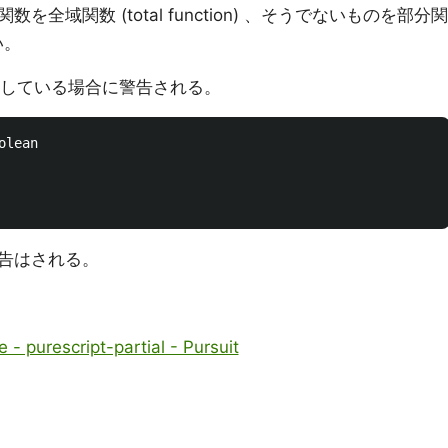
域関数 (total function) 、そうでないものを部分関
しい。
に重複している場合に警告される。
lean

告はされる。
 - purescript-partial - Pursuit