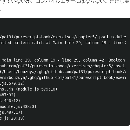
できていないが、コンパイルエラーにはならない。ただし実
。
/paf31/purescript-book/exercises/chapter5/.psci_modules/n
ailed pattern match at Main line 29, column 19 - line 29
 Main line 29, column 19 - line 29, column 42: Boolean

hub.com/paf31/purescript-book/exercises/chapter5/.psci_m
(/Users/bouzuya/.ghq/github.com/paf31/purescript-book/ex
ers/bouzuya/.ghq/github.com/paf31/purescript-book/exerci
.js:570:32)

ns..js (module.js:579:10)

87:32)

:446:12)

module.js:438:3)

s:497:17)
