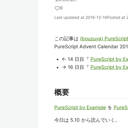
0
Last updated at
2016-12-16
Posted at
この記事は
(bouzuya) PureScrip
PureScript Advent Calendar
← 14 日目『
PureScript by 
→ 16 日目『
PureScript by E
概要
PureScript by Example
を
PureS
今日は 5.10 から読んでいく。