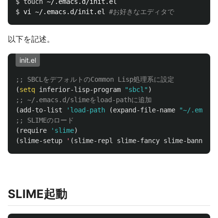
$ 
touch
$ 
vi ~/.emacs.d/init.el 
#お好きなエディタで
以下を記述。
init.el
;; SBCLをデフォルトのCommon Lisp処理系に設定
(
setq
inferior-lisp-program
"sbcl"
)
;; ~/.emacs.d/slimeをload-pathに追加
(
add-to-list
'load-path
(
expand-file-name
"~/.emacs.
;; SLIMEのロード
(
require
'slime
)
(
slime-setup
'
(
slime-repl
slime-fancy
slime-banner
))
SLIME起動