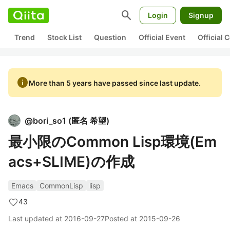
search
Login
Signup
Trend
Stock List
Question
Official Event
Official
info
More than 5 years have passed since last update.
@
bori_so1
(
匿名 希望
)
最小限のCommon Lisp環境(Em
acs+SLIME)の作成
Emacs
CommonLisp
lisp
43
Last updated at
2016-09-27
Posted at
2015-09-26