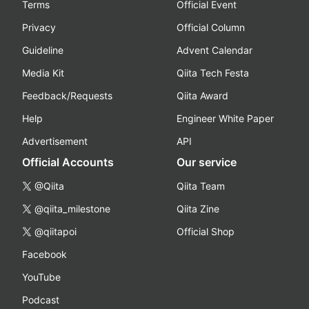
Terms
Official Event
Privacy
Official Column
Guideline
Advent Calendar
Media Kit
Qiita Tech Festa
Feedback/Requests
Qiita Award
Help
Engineer White Paper
Advertisement
API
Official Accounts
Our service
@Qiita
Qiita Team
@qiita_milestone
Qiita Zine
@qiitapoi
Official Shop
Facebook
YouTube
Podcast