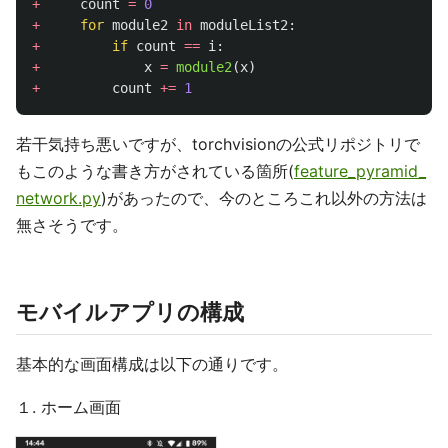
+
count
=
0
+
for
module2
in
moduleList2
:
+
if
count
==
i
:
+
x
=
module2
(
x
)
+
count
+=
1
若干気持ち悪いですが、torchvisionの公式リポジトリで
もこのような書き方がされている箇所(
feature_pyramid_
network.py
)があったので、今のところこれ以外の方法は
無さそうです。
モバイルアプリの構成
基本的な画面構成は以下の通りです。
１. ホーム画面