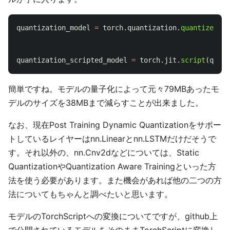
quantization_model
=
torch
.
quantization
.
quantize_dyn
quantization_scripted_model
=
torch
.
jit
.
script
(
quant
簡単ですね。モデルの量子化によって元々79MBあったモ
デルのサイズを38MBまで減らすことが出来ました。
なお、現在Post Training Dynamic Quantizationをサポー
トしているレイヤーはnn.Linearとnn.LSTMだけだそうで
す。それ以外の、nn.Cnv2dなどについては、Static
QuantizationやQuantization Aware Trainingといった方
法を使う必要があります。また機会があれば他の二つの方
法についてもちゃんと調べたいと思います。
モデルのTorchScriptへの変換についてですが、github上
で公開されているモデルをそのままTorchScriptに変換し