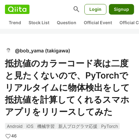
search
Login
Signup
Trend
Stock List
Question
Official Event
Official
@
bob_yama
(
takigawa
)
抵抗値のカラーコード表は二度
と見たくないので、PyTorchで
リアルタイムに物体検出をして
抵抗値を計算してくれるスマホ
アプリをリリースしてみた
Android
iOS
機械学習
新人プログラマ応援
PyTorch
46