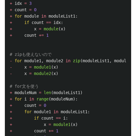
+
idx
=
3
+
count
=
0
+
for
module
in
moduleList1
:
+
if
count
==
idx
:
+
x
=
module
(
x
)
+
count
+=
1
-
for
module1
,
module2
in
zip
(
moduleList1
,
moduleLis
-
x
=
module1
(
x
)
-
x
=
module2
(
x
)
+
moduleNum
=
len
(
moduleList1
)
+
for
i
in
range
(
moduleNum
):
+
count
=
0
+
for
module1
in
moduleList1
:
+
if
count
==
i
:
+
x
=
module1
(
x
)
+
count
+=
1