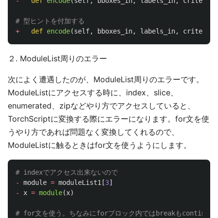
-
def
encode
(
self
,
bboxes_in
,
labels_in
,
criteria
+
def
encode
(
self
,
bboxes_in
,
labels_in
,
criteria
:
２. ModuleList周りのエラー
次によく遭遇したのが、ModuleList周りのエラーです。
ModuleListにアクセスする時に、index、slice、
enumerated、zipなどやり方でアクセスしていると、
TorchScriptに変換する際にエラーになります。for文を使
うやり方であれば問題なく変換してくれるので、
ModuleListに触るときはfor文を使うようにします。
-
module
=
moduleList1
[
3
]
-
x
=
module
(
x
)