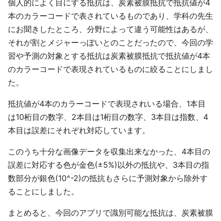
個人的によく目にする抵抗は、炭素被膜抵抗で抵抗値が4
本のカラーコードで表されているものであり、学科の先生
にお聞きしたところ、分野によって違う可能性はあるが、
それが割とメジャーっぽいとのことだったので、今回の学
習や予測の対象とする抵抗は炭素被膜抵抗で抵抗値が4本
のカラーコードで表現されているものに絞ることにしまし
た。
抵抗値が4本のカラーコードで表現されいる場合、1本目
は10桁目の数字、2本目は1桁目の数字、3本目は指数、4
本目は誤差にそれぞれ対応しています。
このうち十分な画像データを収集出来なかった、4本目の
誤差に対応する色が金色(±5%)以外の抵抗や、3本目の指
数部分が銀色(10^-2)の抵抗もさらに予測対象から除外す
ることにしました。
まとめると、今回のアプリで識別可能な抵抗は、炭素被膜