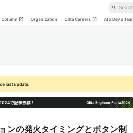
search
open_in_new
open_in_new
al Column
Organization
Qiita Careers
AI x Dev x Tea
ce last update.
ta 2024で記事投稿！
Qiita Engineer Festa
2024
デーションの発火タイミングとボタン制