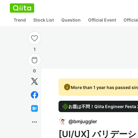
Trend
Stock List
Question
Official Event
Offici
1
0
info
More than 1 year has passed sin
お題は不問！Qiita Engineer Fes
more_horiz
@
bmjuggler
[UI/UX] バリ