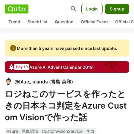
search
Login
Signup
Trend
Stock List
Question
Official Event
Official
info
More than 5 years have passed since last update.
Azure AI
Advent Calendar
2019
Day 19
@
blue_islands
(
青島 英和
)
ロジねこのサービスを作ったと
きの日本ネコ判定をAzure Cust
om Visionで作った話
Azure
画像認識
CustomVisionService
ネコ