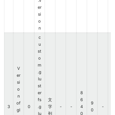
.v
er
si
o
n
c
u
st
o
m
V
.g
Z
er
lu
a
si
st
b
o
er
8
bi
n
fs
文
6
x
of
9
3
0
.g
字
-
-
4
-
gl
0
lu
列
0