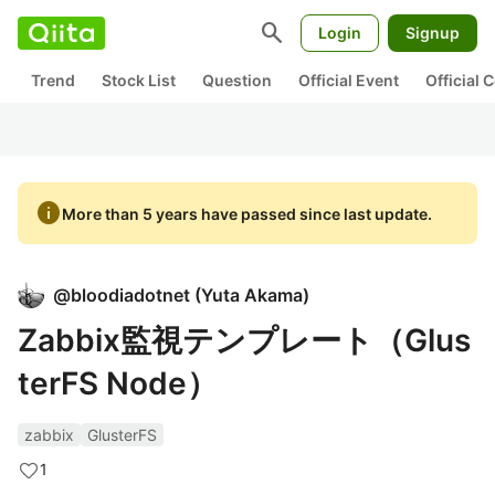
search
Login
Signup
Trend
Stock List
Question
Official Event
Official
info
More than 5 years have passed since last update.
@
bloodiadotnet
(
Yuta Akama
)
Zabbix監視テンプレート（Glus
terFS Node）
zabbix
GlusterFS
1