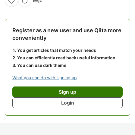
comment
0
Register as a new user and use Qiita more
conveniently
You get articles that match your needs
You can efficiently read back useful information
You can use dark theme
What you can do with signing up
Sign up
Login