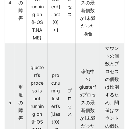
4
の
スの最
runnin
erd]
セ
障
新個数
g on
.last
ス
害
が1未満
{HOS
(0)
だった
T.NA
<1
場合
ME}
マウン
トの個
数とプ
gluste
稼働中
ロセス
rfs
pro
の
の個数
proce
c.nu
重
glusterf
は比例
ss is
m[g
プ
度
sプロセ
するた
not
lust
ロ
5
の
スの最
め、閾
runnin
erfs
セ
障
新個数
値はマ
g on
].las
ス
害
が1未満
ウント
{HOS
t(0)
だった
の個数