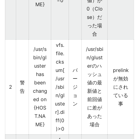
=0
値）が
ME}
0（Clo
se）だ
った場
合
vfs.
/usr/s
/usr/sbi
file.
bin/gl
n/glust
cks
uster
erのハ
um[
バ
prelink
has
ッシュ
/usr
ー
が無効
警
been
値の最
2
/sbi
ジ
にされ
告
chang
新値と
n/gl
ョ
ている
ed on
前回値
uste
ン
事
{HOS
に差が
r].di
T.NA
あった
ff(0
ME}
場合
)>0