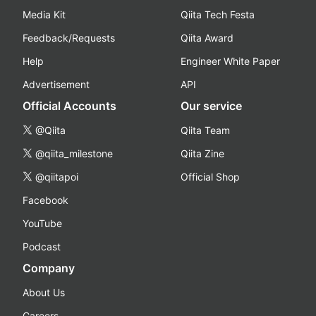
Media Kit
Qiita Tech Festa
Feedback/Requests
Qiita Award
Help
Engineer White Paper
Advertisement
API
Official Accounts
Our service
@Qiita
Qiita Team
@qiita_milestone
Qiita Zine
@qiitapoi
Official Shop
Facebook
YouTube
Podcast
Company
About Us
Careers