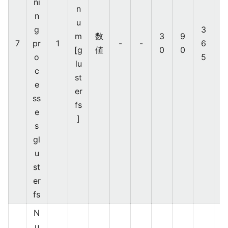
ni
b
n
n
bi
u
g
3
x
m
数
3
9
7
pr
1
-
-
6
[g
値
0
0
o
5
lu
c
st
e
er
ss
fs
e
]
s
gl
u
st
er
fs
N
u