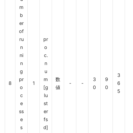
m
b
er
of
ru
pr
Z
n
o
a
ni
c.
b
n
n
bi
g
u
3
x
pr
m
数
3
9
8
1
-
-
6
o
[g
値
0
0
5
c
lu
e
st
ss
er
e
fs
s
d]