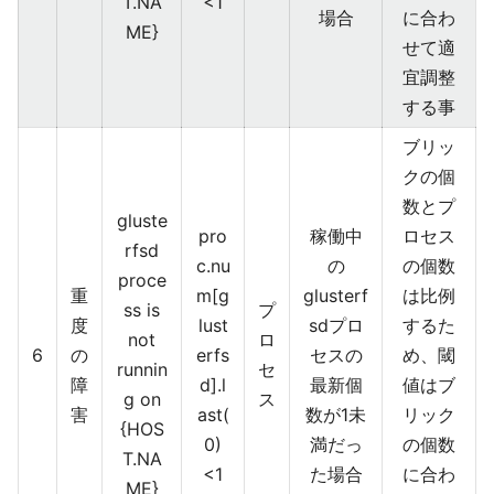
T.NA
<1
場合
に合わ
ME}
せて適
宜調整
する事
ブリッ
クの個
数とプ
gluste
pro
稼働中
ロセス
rfsd
c.nu
の
の個数
proce
重
m[g
glusterf
は比例
ss is
プ
度
lust
sdプロ
するた
not
ロ
6
の
erfs
セスの
め、閾
runnin
セ
障
d].l
最新個
値はブ
g on
ス
害
ast(
数が1未
リック
{HOS
0)
満だっ
の個数
T.NA
<1
た場合
に合わ
ME}