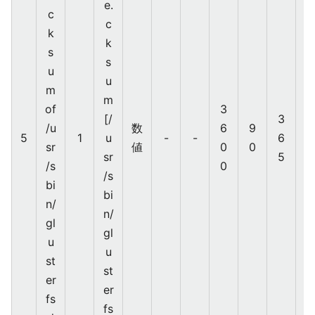
e.
c
c
k
k
Z
s
s
a
u
u
b
m
m
bi
of
3
[/
3
x
/u
数
6
9
5
1
u
-
-
6
sr
値
0
0
sr
5
/s
0
/s
bi
bi
n/
n/
gl
gl
u
u
st
st
er
er
fs
fs