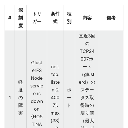
深
トリ
条件
種
#
刻
内容
備考
ガー
式
別
度
直近3回
の
TCP24
007ポ
Glust
net.
ート
erFS
tcp.
（glust
Node
軽
liste
erd）の
servic
度
n[2
ポ
ステー
e is
1
の
400
ー
タス取
down
障
7].
ト
得時の
on
害
max
戻り値
{HOS
(#3)
（最大
T.NA