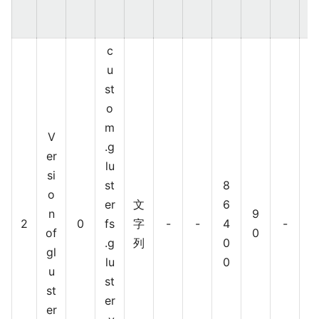
c
u
st
o
m
Z
V
.g
a
er
lu
b
si
st
8
bi
o
er
文
6
x
n
9
2
0
fs
字
-
-
4
-
of
0
.g
列
0
gl
lu
0
u
st
st
er
er