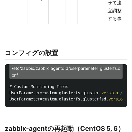
せて適
宜調整
する事
コンフィグの設置
/etc/zabbix/zabbix_agentd.d/userparameter_glusterfs.c
onf
# Custom Monitoring Items

UserParameter
=
custom
.
glusterfs
.
gluster
.
version
,
/usr/
UserParameter
=
custom
.
glusterfs
.
glusterfsd
.
version
,
/u
zabbix-agentの再起動（CentOS 5, 6）