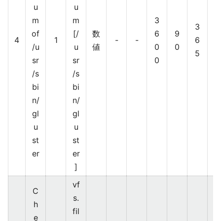
b
u
u
bi
m
m
3
3
x
of
[/
数
6
9
4
1
-
-
6
/u
u
値
0
0
5
sr
sr
0
/s
/s
bi
bi
n/
n/
gl
gl
u
u
st
st
er
er
]
vf
C
s.
h
fil
e