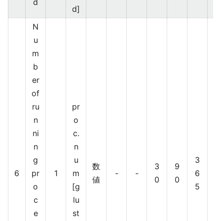
d
d]
N
u
m
b
er
of
ru
pr
Z
n
o
a
ni
c.
b
n
n
bi
g
u
3
x
数
3
9
6
pr
1
m
-
-
6
値
0
0
o
[g
5
c
lu
e
st