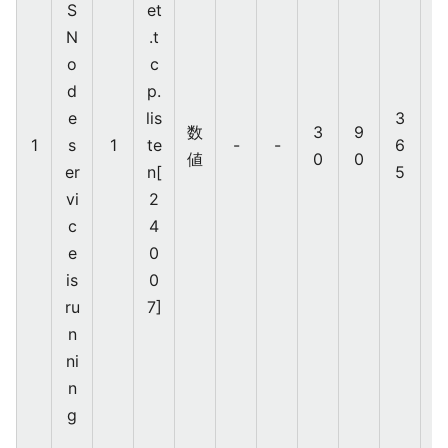
S
et
Z
N
.t
a
o
c
b
d
p.
bi
e
lis
3
x
数
3
9
1
s
1
te
-
-
6
値
0
0
er
n[
5
vi
2
c
4
e
0
is
0
ru
7]
n
ni
n
g