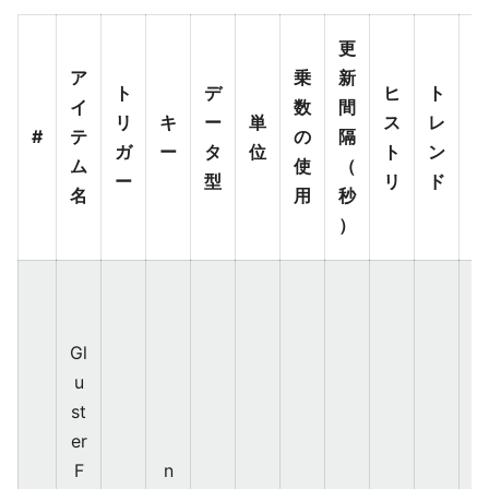
更
ア
乗
新
ト
デ
ヒ
ト
イ
数
間
リ
キ
ー
単
ス
レ
#
テ
の
隔
ガ
ー
タ
位
ト
ン
ム
使
（
ー
型
リ
ド
名
用
秒
）
Gl
u
st
er
F
n