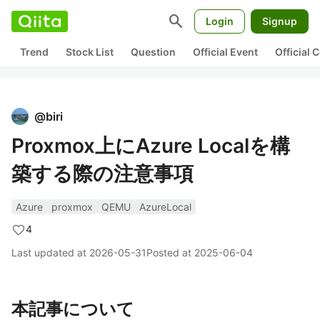
search
Login
Signup
Trend
Stock List
Question
Official Event
Official
@
biri
Proxmox上にAzure Localを構
築する際の注意事項
Azure
proxmox
QEMU
AzureLocal
4
Last updated at
2026-05-31
Posted at
2025-06-04
本記事について