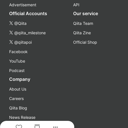
Advertisement
API
Official Accounts
Our service
@Qiita
Qiita Team
@qiita_milestone
Qiita Zine
@qiitapoi
Official Shop
Facebook
YouTube
Podcast
Company
About Us
Careers
Qiita Blog
News Release
more_horiz