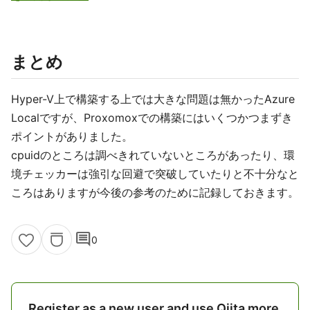
まとめ
Hyper-V上で構築する上では大きな問題は無かったAzure
Localですが、Proxomoxでの構築にはいくつかつまずき
ポイントがありました。
cpuidのところは調べきれていないところがあったり、環
境チェッカーは強引な回避で突破していたりと不十分なと
ころはありますが今後の参考のために記録しておきます。
comment
0
Register as a new user and use Qiita more