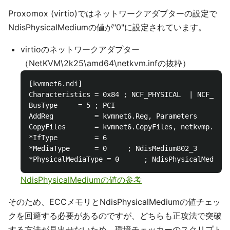
Proxomox (virtio)ではネットワークアダプターの設定で
NdisPhysicalMediumの値が"0"に設定されています。
virtioのネットワークアダプター
（NetKVM\2k25\amd64\netkvm.infの抜粋）
[kvmnet6.ndi]

Characteristics = 0x84 ; NCF_PHYSICAL  | NCF_HAS_
BusType     = 5 ; PCI

AddReg          = kvmnet6.Reg, Parameters

CopyFiles       = kvmnet6.CopyFiles, netkvmp.Copy
*IfType         = 6

*MediaType      = 0     ; NdisMedium802_3

NdisPhysicalMediumの値の参考
そのため、ECCメモリとNdisPhysicalMediumの値チェッ
クを回避する必要があるのですが、どちらも正攻法で突破
する方法が見出せないため、環境チェッカーのスクリプト