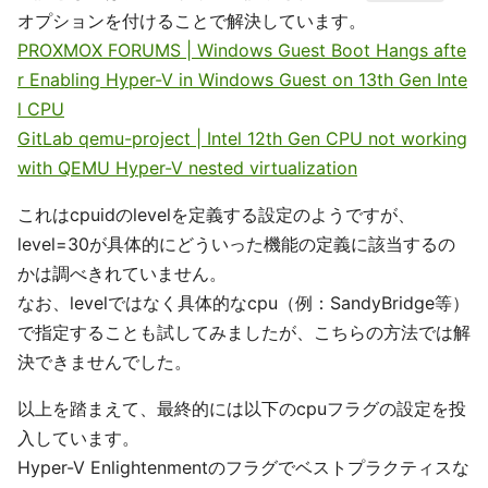
オプションを付けることで解決しています。
PROXMOX FORUMS | Windows Guest Boot Hangs afte
r Enabling Hyper-V in Windows Guest on 13th Gen Inte
l CPU
GitLab qemu-project | Intel 12th Gen CPU not working
with QEMU Hyper-V nested virtualization
これはcpuidのlevelを定義する設定のようですが、
level=30が具体的にどういった機能の定義に該当するの
かは調べきれていません。
なお、levelではなく具体的なcpu（例：SandyBridge等）
で指定することも試してみましたが、こちらの方法では解
決できませんでした。
以上を踏まえて、最終的には以下のcpuフラグの設定を投
入しています。
Hyper-V Enlightenmentのフラグでベストプラクティスな