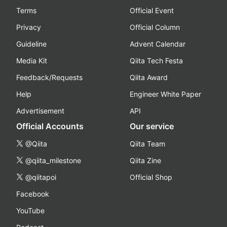
Terms
Official Event
Privacy
Official Column
Guideline
Advent Calendar
Media Kit
Qiita Tech Festa
Feedback/Requests
Qiita Award
Help
Engineer White Paper
Advertisement
API
Official Accounts
Our service
@Qiita
Qiita Team
@qiita_milestone
Qiita Zine
@qiitapoi
Official Shop
Facebook
YouTube