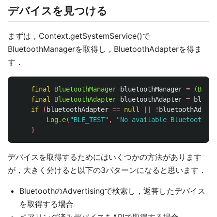
デバイスを見つける
まずは，Context.getSystemService()で
BluetoothManagerを取得し，BluetoothAdapterを得ま
す．
final
BluetoothManager
bluetoothManager
=
(
Bluet
final
BluetoothAdapter
bluetoothAdapter
=
blueto
if
(
bluetoothAdapter
==
null
||
!
bluetoothAdapte
Log
.
e
(
"BLE_TEST"
,
"No available Bluetooth ad
}
デバイスを取得するためにはいくつかの方法があります
が，大きく分けると以下の3パターンになると思います．
BluetoothのAdvertisingで検索し，返答したデバイス
を取得する場合