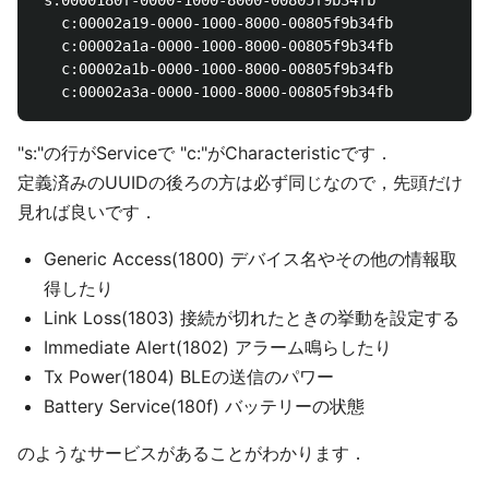
 s:0000180f-0000-1000-8000-00805f9b34fb

   c:00002a19-0000-1000-8000-00805f9b34fb

   c:00002a1a-0000-1000-8000-00805f9b34fb

   c:00002a1b-0000-1000-8000-00805f9b34fb

"s:"の行がServiceで "c:"がCharacteristicです．
定義済みのUUIDの後ろの方は必ず同じなので，先頭だけ
見れば良いです．
Generic Access(1800) デバイス名やその他の情報取
得したり
Link Loss(1803) 接続が切れたときの挙動を設定する
Immediate Alert(1802) アラーム鳴らしたり
Tx Power(1804) BLEの送信のパワー
Battery Service(180f) バッテリーの状態
のようなサービスがあることがわかります．