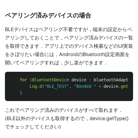
ペアリング済みデバイスの場合
BLEデバイスはペアリング不要ですが，端末の設定からペ
アリングしておくことで，ペアリング済みデバイスの一覧
を取得できます．アプリ上でのデバイス検索などのUI実装
をさぼりたい場合には，AndroidのBluetooth設定画面を
開いてペアリングすれば，少し楽ができます．
for
(
BluetoothDevice
device
:
bluetoothAdapter
.
g
Log
.
d
(
"BLE_TEST"
,
"Bonded "
+
device
.
getName
}
これでペアリング済みのデバイスがすべて取れます．
(BLE以外のデバイスも取得するので，device.getType()
でチェックしてください)