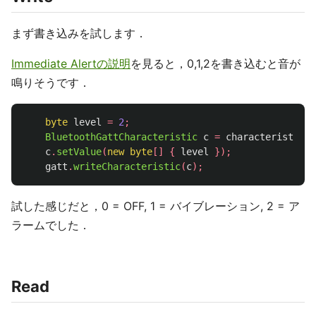
まず書き込みを試します．
Immediate Alertの説明
を見ると，0,1,2を書き込むと音が
鳴りそうです．
byte
level
=
2
;
BluetoothGattCharacteristic
c
=
characteristic
(
A
c
.
setValue
(
new
byte
[]
{
level
});
gatt
.
writeCharacteristic
(
c
);
試した感じだと，0 = OFF, 1 = バイブレーション, 2 = ア
ラームでした．
Read