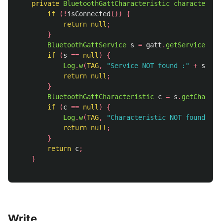
private
BluetoothGattCharacteristic
characterist
if
(!
isConnected
())
{
return
null
;
}
BluetoothGattService
s
=
gatt
.
getService
(
sid
if
(
s
==
null
)
{
Log
.
w
(
TAG
,
"Service NOT found :"
+
sid
.
t
return
null
;
}
BluetoothGattCharacteristic
c
=
s
.
getCharact
if
(
c
==
null
)
{
Log
.
w
(
TAG
,
"Characteristic NOT found :"
return
null
;
}
return
c
;
}
Write