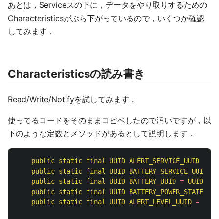
あとは，Serviceスの下に，データをやり取りするための
Characteristicsがぶら下がっているので，いくつか確認
してみます．
Characteristicsの読み書き
Read/Write/Notifyを試してみます．
使ってるコードをそのままコピペしたので汚いですが，以
下のような定数とメソッドがあるとして説明します．
public
static
final
UUID
ALERT_SERVICE_UUID
=
UU
public
static
final
UUID
BATTERY_SERVICE_UUID
=
public
static
final
UUID
BATTERY_UUID
=
UUID
.
fro
public
static
final
UUID
BATTERY_POWER_STATE_UUI
public
static
final
UUID
ALERT_LEVEL_UUID
=
UUID