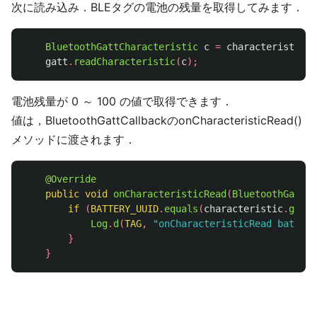
次に読み込み．BLEタグの電池の残量を取得してみます．
BluetoothGattCharacteristic
c
=
characteristic
(
B
gatt
.
readCharacteristic
(
c
);
電池残量が 0 ～ 100 の値で取得できます．
値は，BluetoothGattCallbackのonCharacteristicRead()
メソッドに渡されます．
@Override
public
void
onCharacteristicRead
(
BluetoothGatt
g
if
(
BATTERY_UUID
.
equals
(
characteristic
.
getUu
Log
.
d
(
TAG
,
"onCharacteristicRead battery
}
}