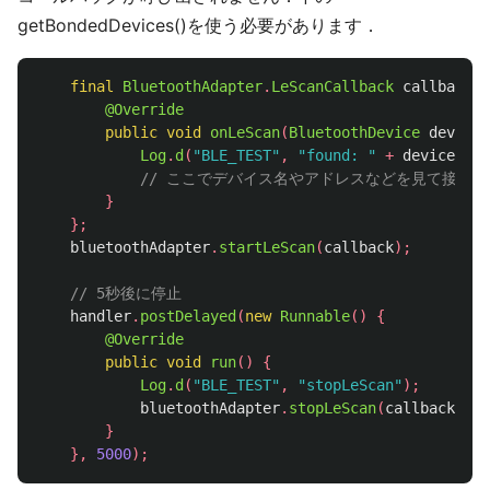
getBondedDevices()を使う必要があります．
final
BluetoothAdapter
.
LeScanCallback
callback
=
@Override
public
void
onLeScan
(
BluetoothDevice
device
,
Log
.
d
(
"BLE_TEST"
,
"found: "
+
device
.
get
// ここでデバイス名やアドレスなどを見て接続
}
};
bluetoothAdapter
.
startLeScan
(
callback
);
// 5秒後に停止
handler
.
postDelayed
(
new
Runnable
()
{
@Override
public
void
run
()
{
Log
.
d
(
"BLE_TEST"
,
"stopLeScan"
);
bluetoothAdapter
.
stopLeScan
(
callback
);
}
},
5000
);