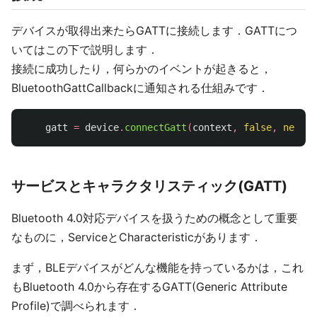
デバイスが取得出来たらGATTに接続します．GATTにつ
いてはこの下で説明します．
接続に成功したり，何らかのイベントが起きると，
BluetoothGattCallbackに通知される仕組みです．
gatt
=
device
.
connectGatt
(
context
,
false
,
new
Bl
サービスとキャラクタリスティック(GATT)
Bluetooth 4.0対応デバイスを扱うための概念として重要
なものに，ServiceとCharacteristicがあります．
まず，BLEデバイスがどんな機能を持っているかは，これ
もBluetooth 4.0から存在するGATT(Generic Attribute
Profile)で調べられます．