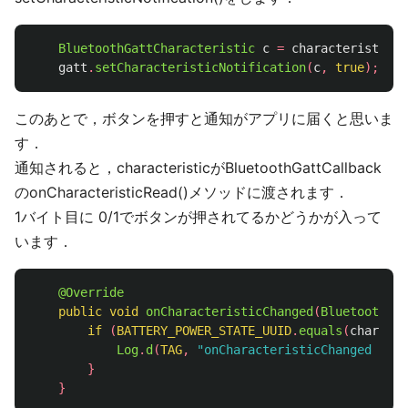
BluetoothGattCharacteristic
c
=
characteristic
(
B
gatt
.
setCharacteristicNotification
(
c
,
true
);
このあとで，ボタンを押すと通知がアプリに届くと思いま
す．
通知されると，characteristicがBluetoothGattCallback
のonCharacteristicRead()メソッドに渡されます．
1バイト目に 0/1でボタンが押されてるかどうかが入って
います．
@Override
public
void
onCharacteristicChanged
(
BluetoothGat
if
(
BATTERY_POWER_STATE_UUID
.
equals
(
characte
Log
.
d
(
TAG
,
"onCharacteristicChanged butt
}
}