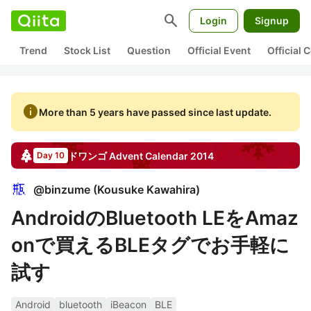
search
Login
Signup
Trend
Stock List
Question
Official Event
Official
info
More than 5 years have passed since last update.
ドワンゴ
Advent Calendar
2014
Day 10
@
binzume
(
Kousuke Kawahira
)
AndroidのBluetooth LEをAmaz
onで買えるBLEタグでお手軽に
試す
Android
bluetooth
iBeacon
BLE