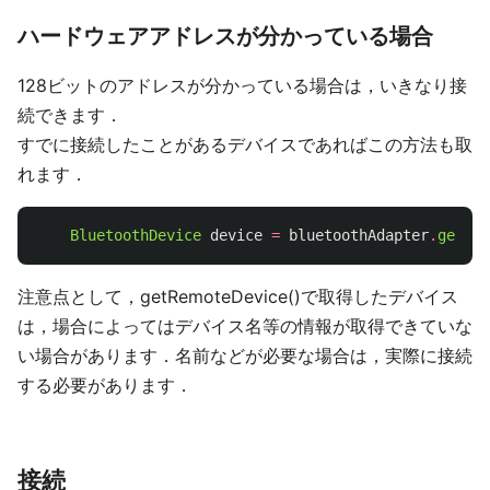
ハードウェアアドレスが分かっている場合
128ビットのアドレスが分かっている場合は，いきなり接
続できます．
すでに接続したことがあるデバイスであればこの方法も取
れます．
BluetoothDevice
device
=
bluetoothAdapter
.
getRem
注意点として，getRemoteDevice()で取得したデバイス
は，場合によってはデバイス名等の情報が取得できていな
い場合があります．名前などが必要な場合は，実際に接続
する必要があります．
接続