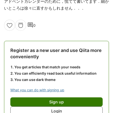
アドベントカレンダーのために，慌てて書いてます．細か
いところは徐々に直すかもしれません．．．
comment
0
Register as a new user and use Qiita more
conveniently
You get articles that match your needs
You can efficiently read back useful information
You can use dark theme
What you can do with signing up
Sign up
Login