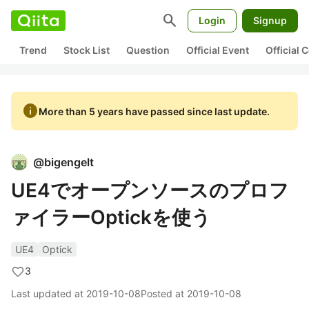
search
Login
Signup
Trend
Stock List
Question
Official Event
Official
info
More than 5 years have passed since last update.
@
bigengelt
UE4でオープンソースのプロフ
ァイラーOptickを使う
UE4
Optick
3
Last updated at
2019-10-08
Posted at
2019-10-08