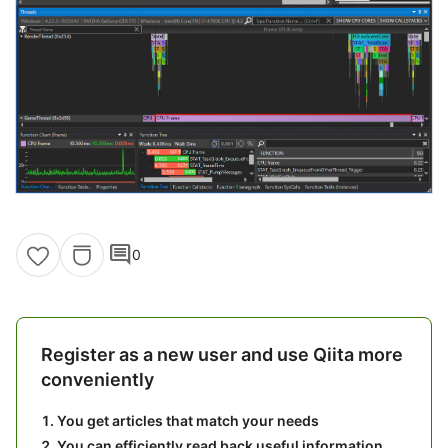
comment
0
Register as a new user and use Qiita more
conveniently
You get articles that match your needs
You can efficiently read back useful information