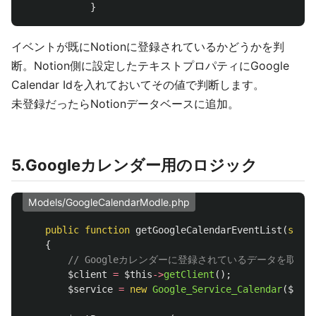
}
イベントが既にNotionに登録されているかどうかを判
断。Notion側に設定したテキストプロパティにGoogle
Calendar Idを入れておいてその値で判断します。
未登録だったらNotionデータベースに追加。
5.Googleカレンダー用のロジック
Models/GoogleCalendarModle.php
public
function
getGoogleCalendarEventList
(
strin
{
// Googleカレンダーに登録されているデータを取得
$client
=
$this
->
getClient
();
$service
=
new
Google_Service_Calendar
(
$clie