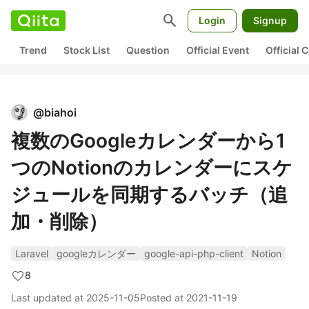
search
Login
Signup
Trend
Stock List
Question
Official Event
Official
@
biahoi
複数のGoogleカレンダーから1
つのNotionのカレンダーにスケ
ジュールを同期するバッチ（追
加・削除）
Laravel
googleカレンダー
google-api-php-client
Notion
8
Last updated at
2025-11-05
Posted at
2021-11-19