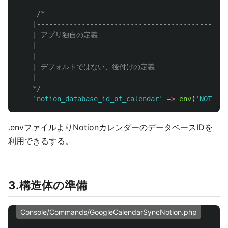
/*

    |-----------------------------------------------
    | アプリ独自の定義

    |-----------------------------------------------
    |

    | デフォルトではない、後付けの定義

    |

    */
'notion_database_id_of_calendar'
=>
env
(
'NOTION_
.envファイルよりNotionカレンダーのデータベースIDを
利用できるする。
3.構造体の準備
Console/Commands/GoogleCalendarSyncNotion.php