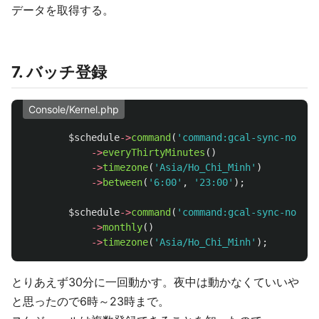
データを取得する。
7. バッチ登録
Console/Kernel.php
$schedule
->
command
(
'command:gcal-sync-notion
->
everyThirtyMinutes
()
->
timezone
(
'Asia/Ho_Chi_Minh'
)
->
between
(
'6:00'
,
'23:00'
);
$schedule
->
command
(
'command:gcal-sync-notion
->
monthly
()
->
timezone
(
'Asia/Ho_Chi_Minh'
);
とりあえず30分に一回動かす。夜中は動かなくていいや
と思ったので6時～23時まで。