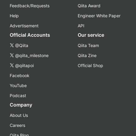
Feedback/Requests
Qiita Award
Help
Engineer White Paper
Advertisement
API
Official Accounts
Our service
@Qiita
Qiita Team
@qiita_milestone
Qiita Zine
@qiitapoi
Official Shop
Facebook
YouTube
Podcast
Company
About Us
Careers
Qiita Blog