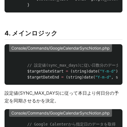
}
4. メインロジック
Console/Commands/GoogleCalendarSyncNotion.php
// 設定値(sync_max_days)に従い日数分のデータをS
$targetDateStart
=
(
string
)
date
(
"Y-m-d"
);
$targetDateEnd
=
(
string
)
date
(
"Y-m-d"
,
strto
設定値(SYNC_MAX_DAYS)に従って本日より何日分の予
定を同期させるかを決定。
Console/Commands/GoogleCalendarSyncNotion.php
// Google Calenterから指定日のデータを取得