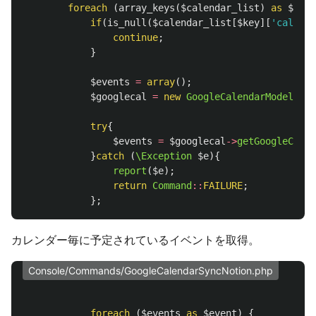
foreach
(
array_keys
(
$calendar_list
)
as
$key
)
if
(
is_null
(
$calendar_list
[
$key
][
'calenda
continue
;
}
$events
=
array
();
$googlecal
=
new
GoogleCalendarModel
;
try
{
$events
=
$googlecal
->
getGoogleCalen
}
catch
(
\Exception
$e
){
report
(
$e
);
return
Command
::
FAILURE
;
};
カレンダー毎に予定されているイベントを取得。
Console/Commands/GoogleCalendarSyncNotion.php
foreach
(
$events
as
$event
)
{