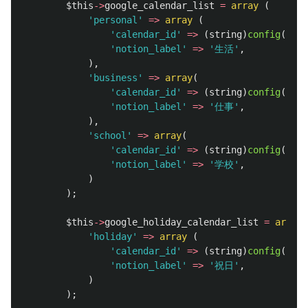
$this
->
google_calendar_list
=
array
(
'personal'
=>
array
(
'calendar_id'
=>
(
string
)
config
(
'app
'notion_label'
=>
'生活'
,
),
'business'
=>
array
(
'calendar_id'
=>
(
string
)
config
(
'app
'notion_label'
=>
'仕事'
,
),
'school'
=>
array
(
'calendar_id'
=>
(
string
)
config
(
'app
'notion_label'
=>
'学校'
,
)
);
$this
->
google_holiday_calendar_list
=
array
'holiday'
=>
array
(
'calendar_id'
=>
(
string
)
config
(
'app
'notion_label'
=>
'祝日'
,
)
);