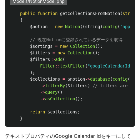
Models/NotionModel.php
public
function
getCollectionsFromNotion
(
string
{
$notion
=
new
Notion
((
string
)
config
(
'app.not
// 現在Notionに登録されているデータを取得
$sortings
=
new
Collection
();
$filters
=
new
Collection
();
$filters
->
add
(
Filter
::
textFilter
(
"googleCalendarId"
,
O
);
$collections
=
$notion
->
database
(
config
(
'app
->
filterBy
(
$filters
)
// filters are opti
->
query
()
->
asCollection
();
return
$collections
;
}
テキストプロパティのGoogle Calendar Idをキーにして