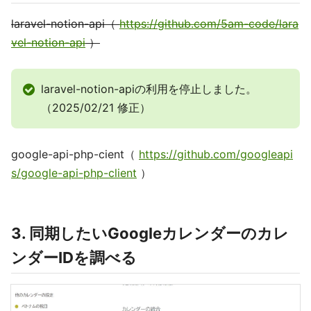
laravel-notion-api（
https://github.com/5am-code/lara
vel-notion-api
）
laravel-notion-apiの利用を停止しました。
（2025/02/21 修正）
google-api-php-cient（
https://github.com/googleapi
s/google-api-php-client
）
3. 同期したいGoogleカレンダーのカレ
ンダーIDを調べる