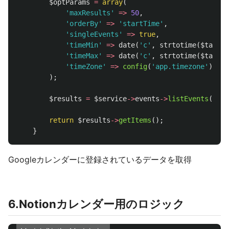
$optParams
=
array
(
'maxResults'
=>
50
,
'orderBy'
=>
'startTime'
,
'singleEvents'
=>
true
,
'timeMin'
=>
date
(
'c'
,
strtotime
(
$target
'timeMax'
=>
date
(
'c'
,
strtotime
(
$target
'timeZone'
=>
config
(
'app.timezone'
),
);
$results
=
$service
->
events
->
listEvents
(
$goo
return
$results
->
getItems
();
}
Googleカレンダーに登録されているデータを取得
6.Notionカレンダー用のロジック