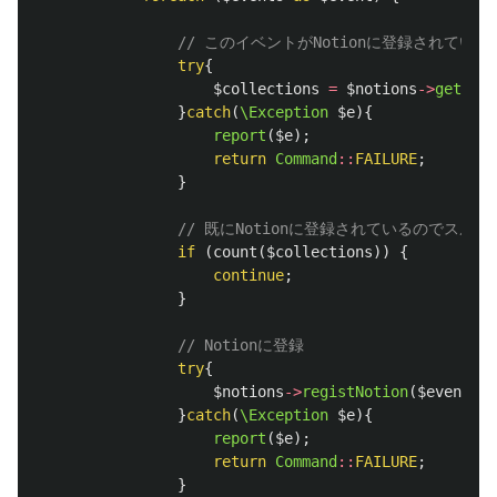
// このイベントがNotionに登録されている
try
{
$collections
=
$notions
->
getColl
}
catch
(
\Exception
$e
){
report
(
$e
);
return
Command
::
FAILURE
;
}
// 既にNotionに登録されているのでスルー
if
(
count
(
$collections
))
{
continue
;
}
// Notionに登録
try
{
$notions
->
registNotion
(
$event
,
$
}
catch
(
\Exception
$e
){
report
(
$e
);
return
Command
::
FAILURE
;
}