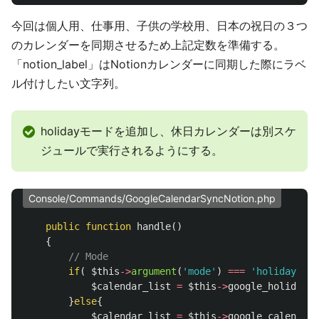
今回は個人用、仕事用、子供の学校用、日本の祝日の３つ
のカレンダーを同期させるため上記定数を準備する。
「notion_label」はNotionカレンダーに同期した際にラベ
ル付けしたい文字列。
holidayモードを追加し、休日カレンダーは別スケ
ジュールで実行されるようにする。
Console/Commands/GoogleCalendarSyncNotion.php
public
function
handle
()
{
// Mode
if
(
$this
->
argument
(
'mode'
)
===
'holiday'
){
$calendar_list
=
$this
->
google_holiday_c
}
else
{
$calendar_list
=
$this
->
google_calendar_