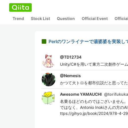
Trend
Stock List
Question
Official Event
Offici
Perlのワンライナーで湯婆婆を実装し
@
TD12734
Unity/C#を用いて東方二次創作ゲ
@
Nemesis
かつて大トロを都市伝説だと思ってた
Awesome YAMAUCHI
@
torifukuk
名乗るほどのものではございません。闘魂プログ
ではなく、Antonio Inokiさ
ttps://gihyo.jp/book/2024/978-4-2