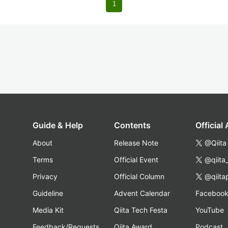
1
Guide & Help
Contents
Official
About
Release Note
@Qiita
Terms
Official Event
@qiita
Privacy
Official Column
@qiita
Guideline
Advent Calendar
Faceboo
Media Kit
Qiita Tech Festa
YouTube
Feedback/Requests
Qiita Award
Podcast