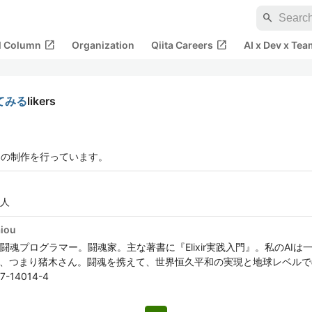
search
open_in_new
open_in_new
al Column
Organization
Qiita Careers
AI x Dev x Tea
てみる
likers
ームの制作を行っています。
人
aiou
ラマー。闘魂家。主な著書に『Elixir実践入門』。私のAIは一味違う。Artif
んの方のAI、つまり猪木さん。闘魂を携えて、世界恒久平和の実現と地球レベル
97-14014-4