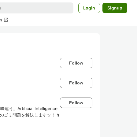
Login
Signup
open_in_new
m
Follow
Follow
Follow
icial Intelligence
でのゴミ問題を解決しますッ！ h