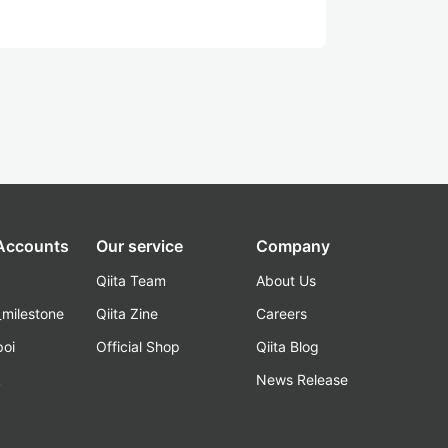
 Accounts
Our service
Company
Qiita Team
About Us
_milestone
Qiita Zine
Careers
poi
Official Shop
Qiita Blog
k
News Release