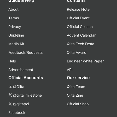
Guide & Help
Contents
About
Release Note
Terms
Official Event
Privacy
Official Column
Guideline
Advent Calendar
Media Kit
Qiita Tech Festa
Feedback/Requests
Qiita Award
Help
Engineer White Paper
Advertisement
API
Official Accounts
Our service
@Qiita
Qiita Team
@qiita_milestone
Qiita Zine
@qiitapoi
Official Shop
Facebook