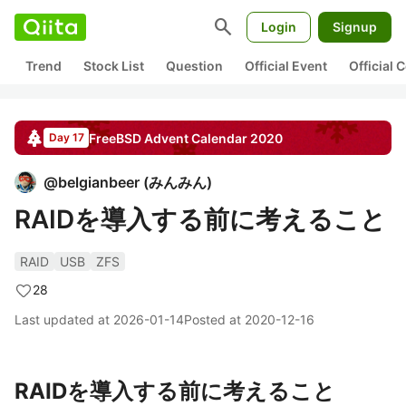
search
Login
Signup
Trend
Stock List
Question
Official Event
Official
FreeBSD
Advent Calendar
2020
Day 17
@
belgianbeer
(
みんみん
)
RAIDを導入する前に考えること
RAID
USB
ZFS
28
Last updated at
2026-01-14
Posted at
2020-12-16
RAIDを導入する前に考えること