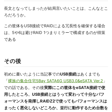
長文となってしまったが結局言いたいことは、こんなとこ
ろだろうか。
この筐体をUSB接続でRAIDによる冗長性を確保する場合
は、5や6は避けRAID 1つまりミラーで構成するのが得策
である
その後
初めに書いたように当記事での
USB接続
はあくまでも
「
裸族の集合住宅5Bay SATA6G USB3.0&eSATA Ver.2
」
での話である。その後
実際にこの筐体をeSATA接続で使
用したところ、USB接続とはうって変わって十分なパフ
ォーマンスを発揮しRAIDZ2で使ってもパフォーマンスは
まったく悪化しないどころか、並行に動作するため台数を