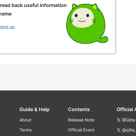
 read back useful information
theme
gning up
Guide & Help
Contents
Official
About
Release Note
@Qiita
Terms
Official Event
@qiita