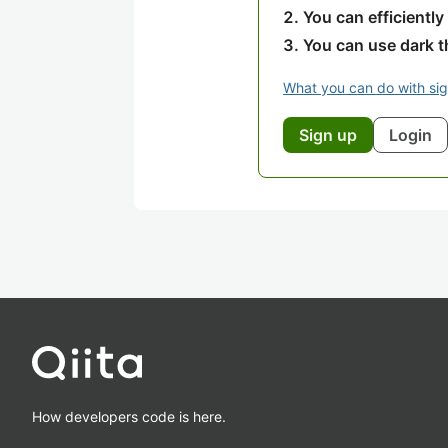
You can efficiently
You can use dark 
What you can do with si
Sign up
Login
How developers code is here.