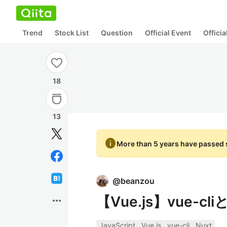
Trend
Stock List
Question
Official Event
Offici
18
13
info
More than 5 years have passed s
@
beanzou
【Vue.js】vue-cl
more_horiz
JavaScript
Vue.js
vue-cli
Nuxt