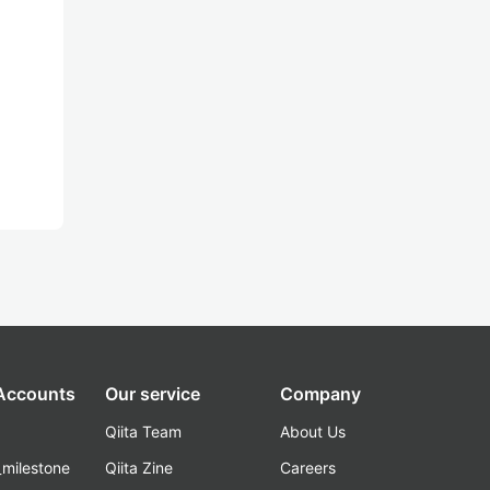
 Accounts
Our service
Company
Qiita Team
About Us
_milestone
Qiita Zine
Careers