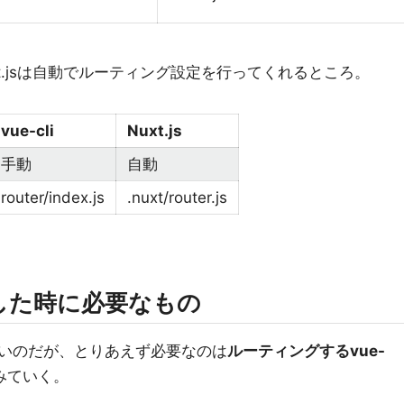
t.jsは自動でルーティング設定を行ってくれるところ。
vue-cli
Nuxt.js
手動
自動
router/index.js
.nuxt/router.js
した時に必要なもの
いのだが、とりあえず必要なのは
ルーティングするvue-
みていく。