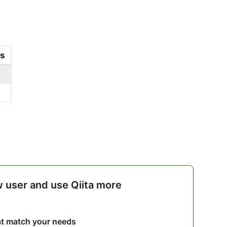
js
w user and use Qiita more
hat match your needs