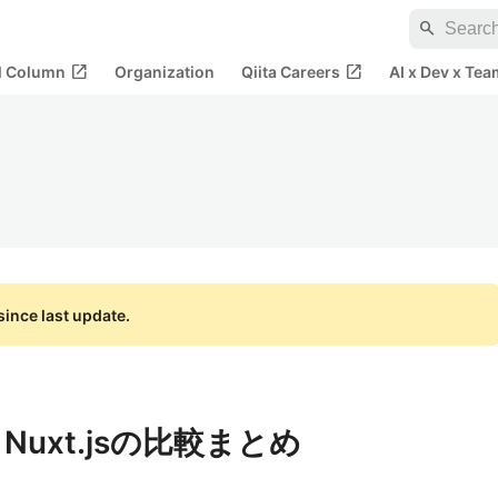
search
open_in_new
open_in_new
al Column
Organization
Qiita Careers
AI x Dev x Tea
ince last update.
iとNuxt.jsの比較まとめ