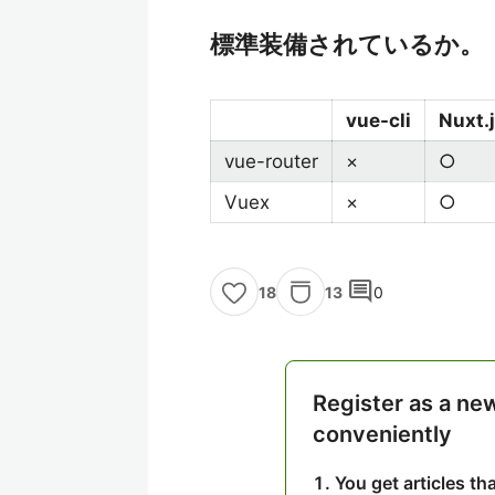
標準装備されているか。
vue-cli
Nuxt.
vue-router
×
○
Vuex
×
○
comment
13
0
18
Register as a ne
conveniently
You get articles t