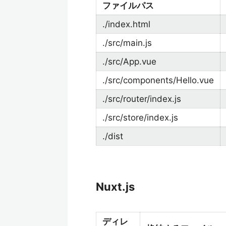
ファイルパス
./index.html
./src/main.js
./src/App.vue
./src/components/Hello.vue
./src/router/index.js
./src/store/index.js
./dist
Nuxt.js
ディレ