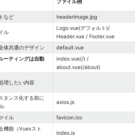
ファイル例
トなど
headerImage.jpg
Logo.vue(デフォルト)/
イル
Header.vue / Footer.vue
全体共通のデザイン
default.vue
ルーティングは自動
index.vue(/) /
about.vue(/about)
処理したい内容
インスタンス化する前に
axios.js
ル
ァイル
favicon.ico
機能（Vuexスト
index.js