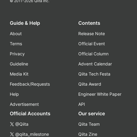
© 2011-
2026
Qiita Inc.
Guide & Help
Contents
About
Release Note
Terms
Official Event
Privacy
Official Column
Guideline
Advent Calendar
Media Kit
Qiita Tech Festa
Feedback/Requests
Qiita Award
Help
Engineer White Paper
Advertisement
API
Official Accounts
Our service
@Qiita
Qiita Team
@qiita_milestone
Qiita Zine