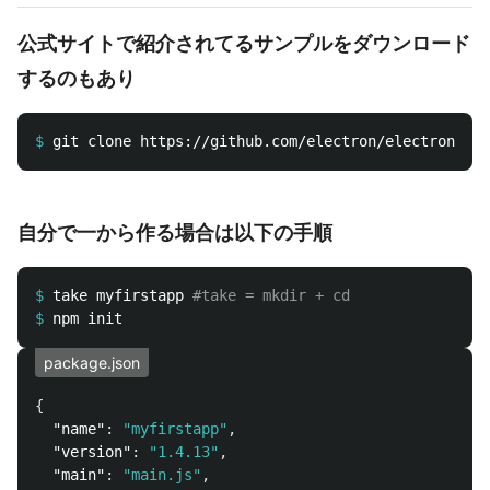
公式サイトで紹介されてるサンプルをダウンロード
するのもあり
$
自分で一から作る場合は以下の手順
$
take myfirstapp 
#take = mkdir + cd
$
package.json
{
"name"
:
"myfirstapp"
,
"version"
:
"1.4.13"
,
"main"
:
"main.js"
,