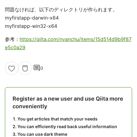
問題なければ、以下のディレクトリが作られます。
myfirstapp-darwin-x64
myfirstapp-win32-x64
参考：
https://qiita.com/nyanchu/items/15d514d9b9f87
e5c0a29
comment
0
Register as a new user and use Qiita more
conveniently
You get articles that match your needs
You can efficiently read back useful information
You can use dark theme