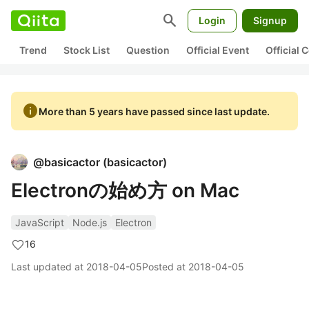
search
Login
Signup
Trend
Stock List
Question
Official Event
Official
info
More than 5 years have passed since last update.
@
basicactor
(
basicactor
)
Electronの始め方 on Mac
JavaScript
Node.js
Electron
16
Last updated at
2018-04-05
Posted at
2018-04-05