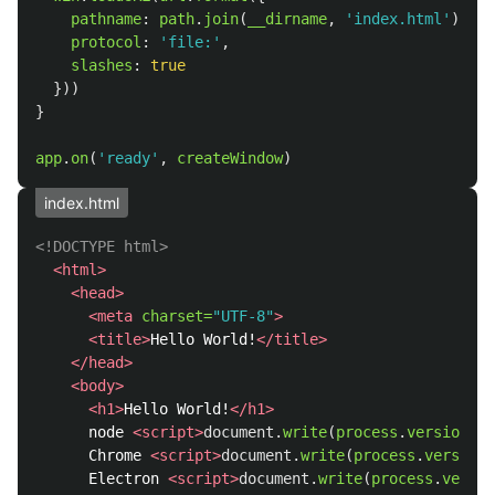
pathname
:
path
.
join
(
__dirname
,
'
index.html
'
),
protocol
:
'
file:
'
,
slashes
:
true
}))
}
app
.
on
(
'
ready
'
,
createWindow
)
index.html
<!DOCTYPE html>
<html>
<head>
<meta
charset=
"UTF-8"
>
<title>
Hello World!
</title>
</head>
<body>
<h1>
Hello World!
</h1>
      node 
<script>
document
.
write
(
process
.
versions
.
n
      Chrome 
<script>
document
.
write
(
process
.
versions
      Electron 
<script>
document
.
write
(
process
.
versio