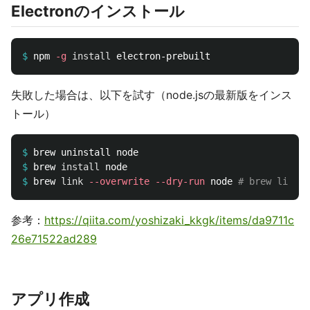
Electronのインストール
$
npm 
-g
install 
失敗した場合は、以下を試す（node.jsの最新版をインス
トール）
$
$
brew 
install 
$
brew 
link
--overwrite
--dry-run
 node 
# brew lin
参考：
https://qiita.com/yoshizaki_kkgk/items/da9711c
26e71522ad289
アプリ作成