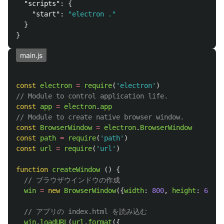
"scripts"
:
{
"start"
:
"electron ."
}
}
main.js
const
electron
=
require
(
'
electron
'
)
// Module to control application life.
const
app
=
electron
.
app
// Module to create native browser window.
const
BrowserWindow
=
electron
.
BrowserWindow
const
path
=
require
(
'
path
'
)
const
url
=
require
(
'
url
'
)
function
createWindow
()
{
// ブラウザウインドウの作成
win
=
new
BrowserWindow
({
width
:
800
,
height
:
600
})
// アプリの index.html を読み込む
win
.
loadURL
(
url
.
format
({