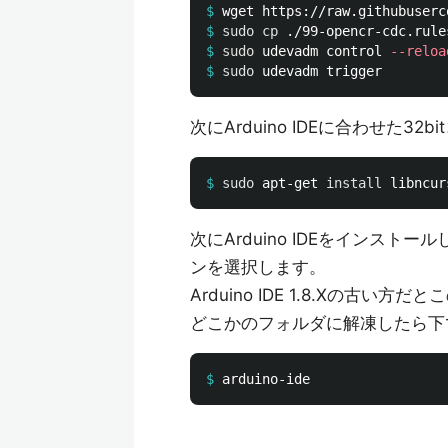
$
$
sudo cp
$
sudo 
udevadm control 
--reloa
$
sudo 
次にArduino IDEに合わせた3
$
sudo 
apt-get 
install 
次にArduino IDEをインスト
ンを選択します。
Arduino IDE 1.8.Xの古
どこかのフォルダに解凍したら下
$