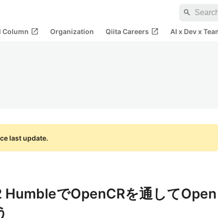
search
open_in_new
open_in_new
al Column
Organization
Qiita Careers
AI x Dev x Tea
ce last update.
OS2 HumbleでOpenCRを通してOpen
う