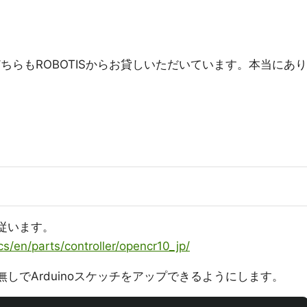
enCRはどちらもROBOTISからお貸しいただいています。本当にあり
lに従います。
s/en/parts/controller/opencr10_jp/
権限無しでArduinoスケッチをアップできるようにします。