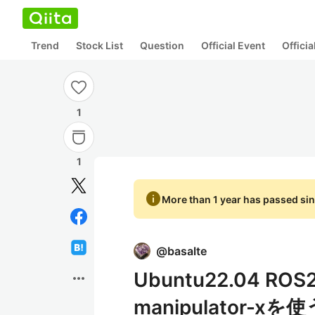
Trend
Stock List
Question
Official Event
Offici
1
1
info
More than 1 year has passed sin
@
basalte
Ubuntu22.04 R
more_horiz
manipulator-xを使