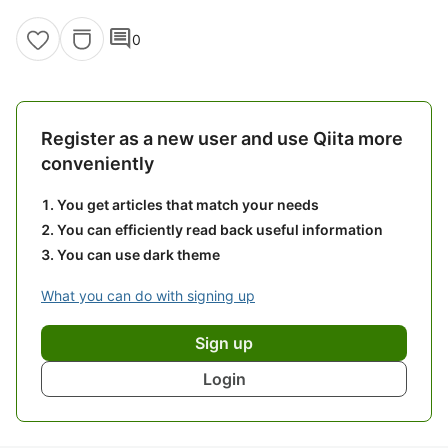
comment
0
Register as a new user and use Qiita more
conveniently
You get articles that match your needs
You can efficiently read back useful information
You can use dark theme
What you can do with signing up
Sign up
Login