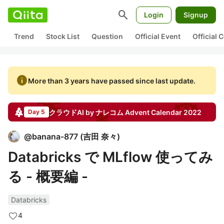
search
Login
Signup
Trend
Stock List
Question
Official Event
Official
info
More than 3 years have passed since last update.
クラウドAI by ナレコム
Advent Calendar
2022
Day 5
@
banana-877
(
吉田 奈々
)
Databricks で MLflow 使ってみ
る - 概要編 -
Databricks
4