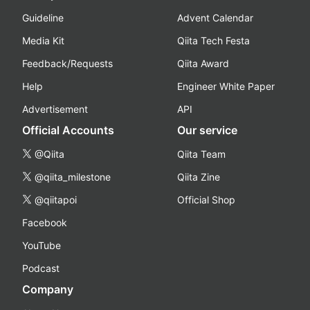
Guideline
Advent Calendar
Media Kit
Qiita Tech Festa
Feedback/Requests
Qiita Award
Help
Engineer White Paper
Advertisement
API
Official Accounts
Our service
@Qiita
Qiita Team
@qiita_milestone
Qiita Zine
@qiitapoi
Official Shop
Facebook
YouTube
Podcast
Company