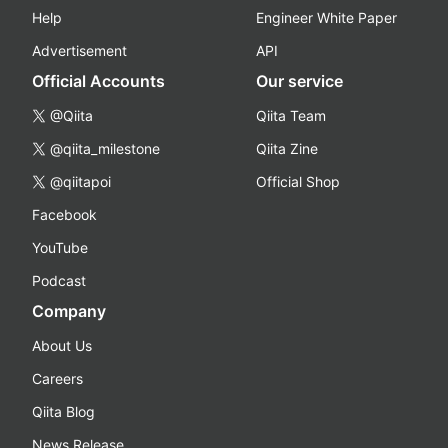
Help
Engineer White Paper
Advertisement
API
Official Accounts
Our service
@Qiita
Qiita Team
@qiita_milestone
Qiita Zine
@qiitapoi
Official Shop
Facebook
YouTube
Podcast
Company
About Us
Careers
Qiita Blog
News Release