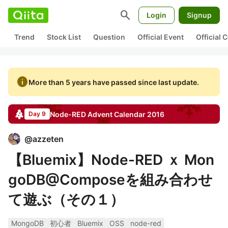
search
Login
Signup
Trend
Stock List
Question
Official Event
Official
info
More than 5 years have passed since last update.
Node-RED
Advent Calendar
2016
Day 9
@
azzeten
【Bluemix】Node-RED ｘ Mon
goDB@Composeを組み合わせ
て遊ぶ（その１）
MongoDB
初心者
Bluemix
OSS
node-red