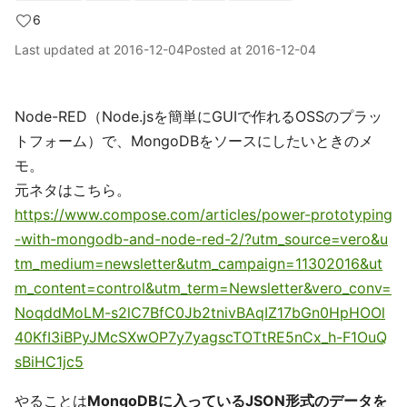
6
Last updated at
2016-12-04
Posted at
2016-12-04
Node-RED（Node.jsを簡単にGUIで作れるOSSのプラッ
トフォーム）で、MongoDBをソースにしたいときのメ
モ。
元ネタはこちら。
https://www.compose.com/articles/power-prototyping
-with-mongodb-and-node-red-2/?utm_source=vero&u
tm_medium=newsletter&utm_campaign=11302016&ut
m_content=control&utm_term=Newsletter&vero_conv=
NoqddMoLM-s2lC7BfC0Jb2tnivBAqIZ17bGn0HpHOOl
40KfI3iBPyJMcSXwOP7y7yagscTOTtRE5nCx_h-F1OuQ
sBiHC1jc5
やることは
MongoDBに入っているJSON形式のデータを