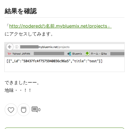
結果を確認
「
http://noderedの名前.mybluemix.net/projects」
にアクセスしてみます。
できましたーー。
地味・・！！
comment
0