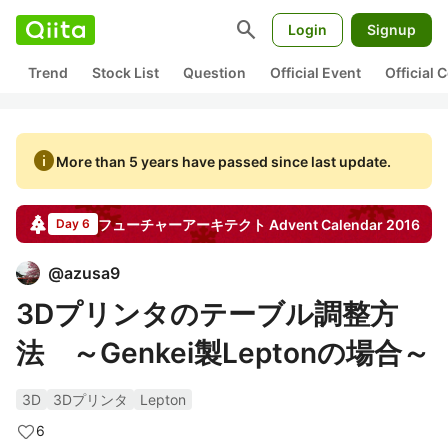
search
Login
Signup
Trend
Stock List
Question
Official Event
Official
info
More than 5 years have passed since last update.
フューチャーアーキテクト
Advent Calendar
2016
Day 6
@
azusa9
3Dプリンタのテーブル調整方
法 ～Genkei製Leptonの場合～
3D
3Dプリンタ
Lepton
6