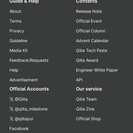
Guide & Help
Contents
About
Release Note
Terms
Official Event
Privacy
Official Column
Guideline
Advent Calendar
Media Kit
Qiita Tech Festa
Feedback/Requests
Qiita Award
Help
Engineer White Paper
Advertisement
API
Official Accounts
Our service
@Qiita
Qiita Team
@qiita_milestone
Qiita Zine
@qiitapoi
Official Shop
Facebook