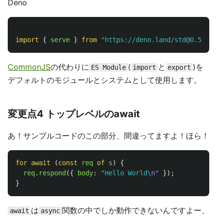
Deno
import
{
serve
}
from
"
https://deno.land/std@0.50.0/
CommonJS
の代わりに
(
と
)を
ES Module
import
export
デフォルトのモジュールとシステムとして使用します。
変更点4 トップレベルのawait
あ！サンプルコードのこの部分、間違ってますよ！ほら！
for
await 
(
const
req
of
s
)
{
req
.
respond
({
body
:
"
Hello World
\n
"
});
}
は
関数の中でしか動作できないんですよー、
await
async