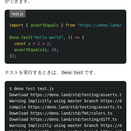
ができます。
test.js
import
{
assertEquals
}
from
"
https://deno.land/std/
Deno
.
test
(
"
hello world
"
,
()
=>
{
const
x
=
2
+
2
;
assertEquals
(
x
,
3
);
});
テストを実行するときは、
です。
Deno test
$ 
deno 
test 
test.js

Download https://deno.land/std/testing/asserts.ts

Warning Implicitly using master branch https://deno.
Compile https://deno.land/std/testing/asserts.ts

Download https://deno.land/std/fmt/colors.ts

Download https://deno.land/std/testing/diff.ts

Warning Implicitly using master branch https://deno.