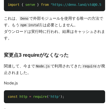
import
{
serve
}
from
"
https://deno.land/std@0.50.0/
これは、
で外部モジュールを使用する唯一の方法で
Deno
す。もう
は必要としません。
npm install
ダウンロードは実行時に行われ、結果はキャッシュされま
す。
変更点3 requireがなくなった
関連して、今まで
で利用されてきた
が廃
Node.js
require
止されました。
Node.js
const
http
=
require
(
'
http
'
);