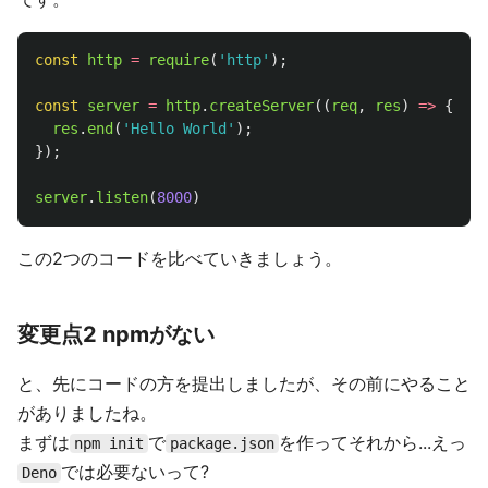
const
http
=
require
(
'
http
'
);
const
server
=
http
.
createServer
((
req
,
res
)
=>
{
res
.
end
(
'
Hello World
'
);
});
server
.
listen
(
8000
)
この2つのコードを比べていきましょう。
変更点2 npmがない
と、先にコードの方を提出しましたが、その前にやること
がありましたね。
まずは
で
を作ってそれから...えっ
npm init
package.json
では必要ないって?
Deno