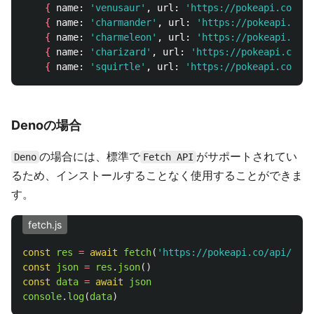
{
 name: 
'venusaur'
, url: 
'https://pokeapi.co/api
{
 name: 
'charmander'
, url: 
'https://pokeapi.co/a
{
 name: 
'charmeleon'
, url: 
'https://pokeapi.co/a
{
 name: 
'charizard'
, url: 
'https://pokeapi.co/ap
{
 name: 
'squirtle'
, url: 
'https://pokeapi.co/api
Denoの場合
の場合には、標準で
がサポートされてい
Deno
Fetch API
るため、インストールすることなく使用することができま
す。
fetch.js
const
res
=
await
fetch
(
'
https://pokeapi.co/api/v2/p
const
json
=
res
.
json
()
const
data
=
await
json
console
.
log
(
data
)