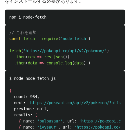
をインストールする必要があります。
// これを追加
const
fetch
=
require
(
'
node-fetch
'
)
fetch
(
'
https://pokeapi.co/api/v2/pokemon/
'
)
.
then
(
res
=>
res
.
json
())
.
then
(
data
=>
console
.
log
(
data
)
)
$ 
node node-fetch.js

{
  count: 964,

  next: 
'https://pokeapi.co/api/v2/pokemon/?offset=2
  previous: null,

  results: 
[
{
 name: 
'bulbasaur'
, url: 
'https://pokeapi.co/ap
{
 name: 
'ivysaur'
, url: 
'https://pokeapi.co/api/