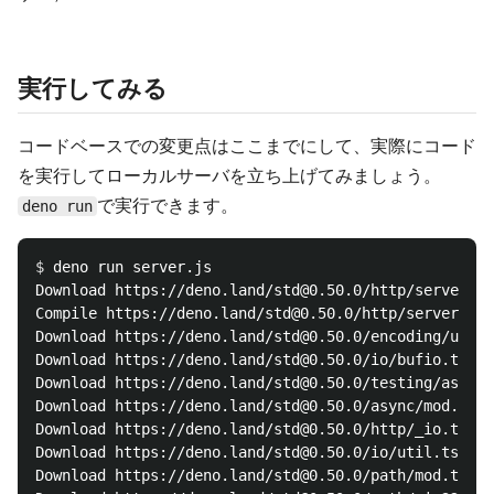
実行してみる
コードベースでの変更点はここまでにして、実際にコード
を実行してローカルサーバを立ち上げてみましょう。
で実行できます。
deno run
$ 
deno run server.js

Download https://deno.land/std@0.50.0/http/server.ts

Compile https://deno.land/std@0.50.0/http/server.ts

Download https://deno.land/std@0.50.0/encoding/utf8.
Download https://deno.land/std@0.50.0/io/bufio.ts

Download https://deno.land/std@0.50.0/testing/assert
Download https://deno.land/std@0.50.0/async/mod.ts

Download https://deno.land/std@0.50.0/http/_io.ts

Download https://deno.land/std@0.50.0/io/util.ts

Download https://deno.land/std@0.50.0/path/mod.ts
