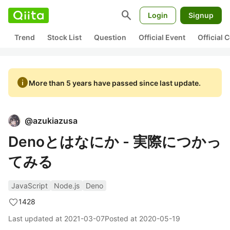
search
Login
Signup
Trend
Stock List
Question
Official Event
Official
info
More than 5 years have passed since last update.
@
azukiazusa
Denoとはなにか - 実際につかっ
てみる
JavaScript
Node.js
Deno
1428
Last updated at
2021-03-07
Posted at
2020-05-19