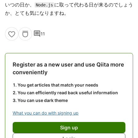
いつの日か、
に取って代わる日が来るのでしょう
Node.js
か、とても気になりますね。
comment
11
Register as a new user and use Qiita more
conveniently
You get articles that match your needs
You can efficiently read back useful information
You can use dark theme
What you can do with signing up
Sign up