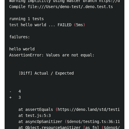
Warning Implicitly using master branch https://deno.
Compile file:///Users/deno-test/.deno.test.ts

test 
hello world ... FAILED 
(
5ms
)
failures:

hello world

AssertionError: Values are not equal:

[
Diff] Actual / Expected

-   4

+   3

    at assertEquals 
(
https://deno.land/std/testing/a
    at test.js:5:3

    at asyncOpSanitizer 
(
$deno$/
testing.ts:36:11
)
    at Object.resourceSanitizer 
[
as fn] 
(
$deno$/
test