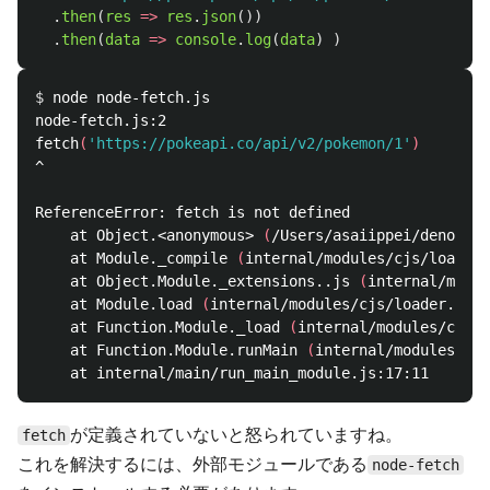
.
then
(
res
=>
res
.
json
())
.
then
(
data
=>
console
.
log
(
data
)
)
$ 
node node-fetch.js

node-fetch.js:2

fetch
(
'https://pokeapi.co/api/v2/pokemon/1'
)
^

ReferenceError: fetch is not defined

    at Object.<anonymous> 
(
/Users/asaiippei/deno-tes
    at Module._compile 
(
internal/modules/cjs/loader.
    at Object.Module._extensions..js 
(
internal/modul
    at Module.load 
(
internal/modules/cjs/loader.js:8
    at Function.Module._load 
(
internal/modules/cjs/l
    at Function.Module.runMain 
(
internal/modules/cjs
が定義されていないと怒られていますね。
fetch
これを解決するには、外部モジュールである
node-fetch