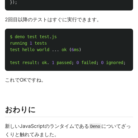
});
2回目以降のテストはすぐに実行できます。
$
deno
test
test
.
js
running
1
tests
test
hello
world
...
ok 
(
6
ms
)
test
result
:
ok
.
1
passed
;
0
failed
;
0
ignored
;
0
me
これでOKですね。
おわりに
新しいJavaScriptのランタイムである
についてざっ
Deno
くりと触れてみました。