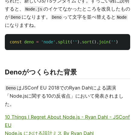
られた、新しいJS/TSランタイムです。すっごい雑に説明
すると、
のイケてなかったところを改良したもの
Node.js
が
になります。
って文字を並べ替えると
Deno
Deno
Node
になりますね。
const
deno
=
'
node
'
.
split
(
''
).
sort
().
join
(
''
)
Denoがつくられた背景
はJSConf EU 2018でのRyan Dahlによる講演
Deno
「Node.jsに関する10の反省点」において発表されまし
た。
10 Things I Regret About Node.js - Ryan Dahl - JSConf
EU
Node.js における設計ミス By Ryan Dahl