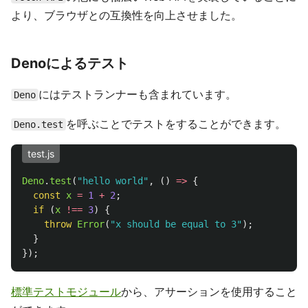
より、ブラウザとの互換性を向上させました。
Denoによるテスト
にはテストランナーも含まれています。
Deno
を呼ぶことでテストをすることができます。
Deno.test
test.js
Deno
.
test
(
"
hello world
"
,
()
=>
{
const
x
=
1
+
2
;
if 
(
x
!==
3
)
{
throw
Error
(
"
x should be equal to 3
"
);
}
});
標準テストモジュール
から、アサーションを使用すること