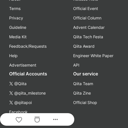
Terms
Official Event
Privacy
Official Column
Guideline
Advent Calendar
Media Kit
Qiita Tech Festa
Feedback/Requests
Qiita Award
Help
Engineer White Paper
Advertisement
API
Official Accounts
Our service
@Qiita
Qiita Team
@qiita_milestone
Qiita Zine
@qiitapoi
Official Shop
Facebook
more_horiz
YouTube