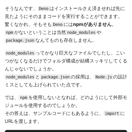
そうなんです、
はインストールさえ済ませれば先に
Deno
見たようにそのままコードを実行することができます。
驚くなかれ、そもそも
には
npmがありません
。
Deno
がないということは当然
や
npm
node_modules
なんてものも存在しません。
package.json
ってかなり巨大なファイルでしたし、こい
node_modules
つがなくなるだけでフォルダ構成が結構スッキリしてくる
んじゃないでしょうか。
と
の採用は、
の設計
node_modules
package.json
Node.js
ミスとしても上げられていた点です。
では、
を使用しないとなれば、どのようにして外部モ
npm
ジュールを使用するのでしょうか。
その答えは、サンプルコードにもあるように、
に
import
URLを渡します。