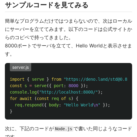
サンプルコードを見てみる
簡単なプログラムだけではつまらないので、次はローカル
にサーバーを立ててみます。以下のコードは公式サイトか
らのコピペで持ってきました。
8000ポートでサーバを立てて、Hello Worldと表示させま
す。
server.js
import
{
serve
}
from
"
https://deno.land/std@0.89.0/
const
s
=
serve
({
port
:
8000
});
console
.
log
(
"
http://localhost:8000/
"
);
for
await 
(
const
req
of
s
)
{
req
.
respond
({
body
:
"
Hello World
\n
"
});
}
次に、下記のコードが
で書いた同じようなコード
Node.js
です。