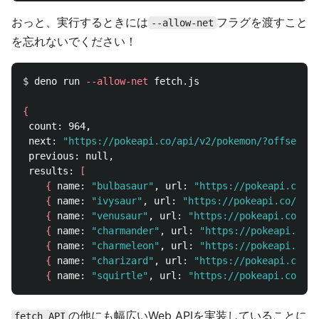
おっと、実行するときには
フラグを渡すこと
--allow-net
を忘れないでください！
$ 
deno run 
--allow-net
 fetch.js

{
 count: 964,

 next: 
"https://pokeapi.co/api/v2/pokemon/?offset=20
 previous: null,

 results: 
[
{
 name: 
"bulbasaur"
, url: 
"https://pokeapi.co/ap
{
 name: 
"ivysaur"
, url: 
"https://pokeapi.co/api/
{
 name: 
"venusaur"
, url: 
"https://pokeapi.co/api
{
 name: 
"charmander"
, url: 
"https://pokeapi.co/a
{
 name: 
"charmeleon"
, url: 
"https://pokeapi.co/a
{
 name: 
"charizard"
, url: 
"https://pokeapi.co/ap
{
 name: 
"squirtle"
, url: 
"https://pokeapi.co/api
の他にも幅広いWeb APIを実装していることに
fetch API