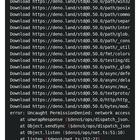
Download https://deno.land/std@0.50.0/path/win32.ts

Download https://deno.land/std@0.50.0/path/posix.ts

Download https://deno.land/std@0.50.0/path/common.ts

Download https://deno.land/std@0.50.0/path/separator
Download https://deno.land/std@0.50.0/path/interface
Download https://deno.land/std@0.50.0/path/glob.ts

Download https://deno.land/std@0.50.0/path/_constant
Download https://deno.land/std@0.50.0/path/_util.ts

Download https://deno.land/std@0.50.0/fmt/colors.ts

Download https://deno.land/std@0.50.0/testing/diff.t
Download https://deno.land/std@0.50.0/path/_globrex.
Download https://deno.land/std@0.50.0/async/deferred
Download https://deno.land/std@0.50.0/async/delay.ts

Download https://deno.land/std@0.50.0/async/mux_asyn
Download https://deno.land/std@0.50.0/textproto/mod.
Download https://deno.land/std@0.50.0/http/http_stat
Download https://deno.land/std@0.50.0/bytes/mod.ts

error: Uncaught PermissionDenied: network access to 
    at unwrapResponse 
(
$deno$/
ops/dispatch_json.ts:4
    at Object.sendSync 
(
$deno$/
ops/dispatch_json.ts:
    at Object.listen 
(
$deno$/
ops/net.ts:51:10
)
    at listen 
(
$deno$/
net.ts:152:22
)