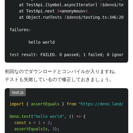
    at TestApi.[Symbol.asyncIterator] 
(
$deno$/
testin
    at TestApi.next 
(
<anonymous>
)
    at Object.runTests 
(
$deno$/
testing.ts:346:20
)
failures:

        hello world

test 
result: FAILED. 0 passed
;
 1 failed
;
 0 ignored
;
 
初回なのでダウンロードとコンパイルが入りますね。
テストも失敗しているので修正しておきましょう。
test.js
import
{
assertEquals
}
from
"
https://deno.land/std/
Deno
.
test
(
"
hello world
"
,
()
=>
{
const
x
=
1
+
2
;
assertEquals
(
x
,
3
);