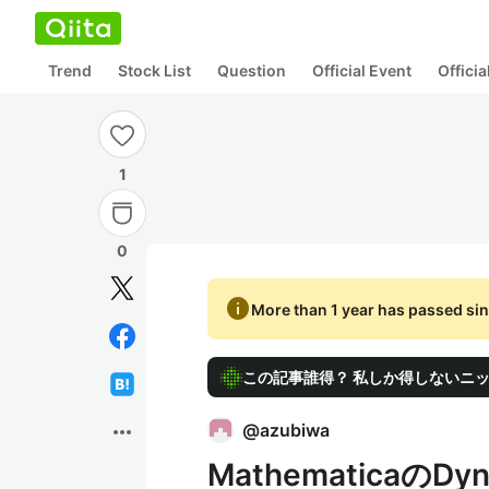
Trend
Stock List
Question
Official Event
Offici
1
0
info
More than 1 year has passed sin
この記事誰得？ 私しか得しないニ
more_horiz
@
azubiwa
Mathematicaの