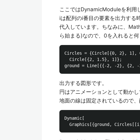
ここではDynamicModuleを
iは配列のi番目の要素を出力する
代入しています。ちなみに、Mathe
ら始まる)なので、0を入れると
Circles = {Circle[{0, 2}, 1], 
  Circle[{2, 1.5}, 1]};

出力する図形です。
円はアニメーションとして動かして
地面の線は固定されているので、配
Dynamic[
