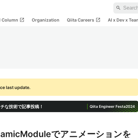
search
open_in_new
open_in_new
al Column
Organization
Qiita Careers
AI x Dev x Tea
ce last update.
ッチな技術で記事投稿！
Qiita Engineer Festa
2024
DynamicModuleでアニメーションを