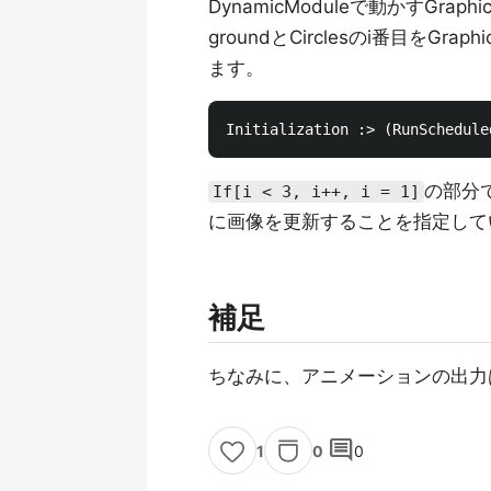
DynamicModuleで動かすGra
groundとCirclesのi番目をGra
ます。
の部分で
If[i < 3, i++, i = 1]
に画像を更新することを指定して
補足
ちなみに、アニメーションの出力はE
comment
0
0
1