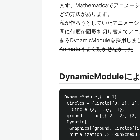
まず、Mathematicaでアニメーシ
どの方法があります。
私が作ろうとしていたアニメーシ
間に何度か図形を切り替えてアニ
きるDynamicModuleを採用し
Animateうまく動かせなかった
DynamicModu
DynamicModule[{i = 1}, 

 Circles = {Circle[{0, 2}, 1],
   Circle[{2, 1.5}, 1]};

 ground = Line[{{-2, -2}, {2, -
 Dynamic[

  Graphics[{ground, Circles[[i