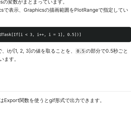
phicsの変数がまとまっています。
phicsで表示、Graphicsの描画範囲をPlotRangeで指定してい
、iが[1, 2, 3]の値を取ることを、
の部分で0.5秒ごと
0.5
います。
xport関数を使うとgif形式で出力できます。